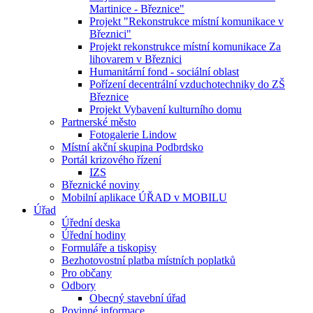
Martinice - Březnice"
Projekt "Rekonstrukce místní komunikace v
Březnici"
Projekt rekonstrukce místní komunikace Za
lihovarem v Březnici
Humanitární fond - sociální oblast
Pořízení decentrální vzduchotechniky do ZŠ
Březnice
Projekt Vybavení kulturního domu
Partnerské město
Fotogalerie Lindow
Místní akční skupina Podbrdsko
Portál krizového řízení
IZS
Březnické noviny
Mobilní aplikace ÚŘAD v MOBILU
Úřad
Úřední deska
Úřední hodiny
Formuláře a tiskopisy
Bezhotovostní platba místních poplatků
Pro občany
Odbory
Obecný stavební úřad
Povinné informace