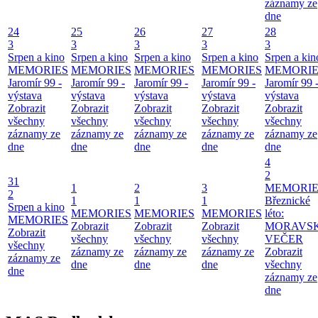
záznamy ze
dne
24
25
26
27
28
3
3
3
3
3
Srpen a kino
Srpen a kino
Srpen a kino
Srpen a kino
Srpen a kin
MEMORIES
MEMORIES
MEMORIES
MEMORIES
MEMORIE
Jaromír 99 -
Jaromír 99 -
Jaromír 99 -
Jaromír 99 -
Jaromír 99 
výstava
výstava
výstava
výstava
výstava
Zobrazit
Zobrazit
Zobrazit
Zobrazit
Zobrazit
všechny
všechny
všechny
všechny
všechny
záznamy ze
záznamy ze
záznamy ze
záznamy ze
záznamy ze
dne
dne
dne
dne
dne
4
2
31
1
2
3
MEMORIE
2
1
1
1
Březnické
Srpen a kino
MEMORIES
MEMORIES
MEMORIES
léto:
MEMORIES
Zobrazit
Zobrazit
Zobrazit
MORAVS
Zobrazit
všechny
všechny
všechny
VEČER
všechny
záznamy ze
záznamy ze
záznamy ze
Zobrazit
záznamy ze
dne
dne
dne
všechny
dne
záznamy ze
dne