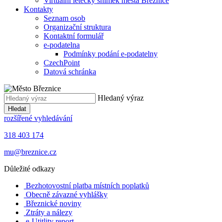
Virtuální letecký snímek města Březnice
Kontakty
Seznam osob
Organizační struktura
Kontaktní formulář
e-podatelna
Podmínky podání e-podatelny
CzechPoint
Datová schránka
Hledaný výraz
Hledat
rozšířené vyhledávání
318 403 174
mu@breznice.cz
Důležité odkazy
Bezhotovostní platba místních poplatků
Obecně závazné vyhlášky
Březnické noviny
Ztráty a nálezy
e-Utitlity report