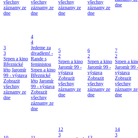
všechny
všechny
všechny
všechny
dne
záznamy ze
záznamy ze
záznamy ze
záznamy ze
dne
dne
dne
dne
4
4
3
Jedeme za
5
6
7
3
divadlem! -
2
2
2
Srpen a kino
Rande s
Srpen a kino
Srpen a kino
Srpen a kin
Březnické
feministou
Jaromír 99 -
Jaromír 99 -
Jaromír 99 
léto
Jaromír
Srpen a kino
výstava
výstava
výstava
99 - výstava
Březnické
Zobrazit
Zobrazit
Zobrazit
Zobrazit
léto
Jaromír
všechny
všechny
všechny
všechny
99 - výstava
záznamy ze
záznamy ze
záznamy ze
záznamy ze
Zobrazit
dne
dne
dne
dne
všechny
záznamy ze
dne
12
14
3
3
10
11
13