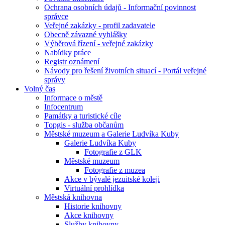
Ochrana osobních údajů - Informační povinnost
správce
Veřejné zakázky - profil zadavatele
Obecně závazné vyhlášky
Výběrová řízení - veřejné zakázky
Nabídky práce
Registr oznámení
Návody pro řešení životních situací - Portál veřejné
správy
Volný čas
Informace o městě
Infocentrum
Památky a turistické cíle
Topgis - služba občanům
Městské muzeum a Galerie Ludvíka Kuby
Galerie Ludvíka Kuby
Fotografie z GLK
Městské muzeum
Fotografie z muzea
Akce v bývalé jezuitské koleji
Virtuální prohlídka
Městská knihovna
Historie knihovny
Akce knihovny
Služby knihovny