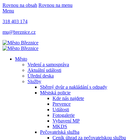
Rovnou na obsah
Rovnou na menu
Menu
318 403 174
mu@breznice.cz
Město
Vedení a samospráva
Aktuální události
Úřední deska
Služby
Sběrný dvůr a nakládání s odpady
Městská policie
Kde nás najdete
Prevence
Události
Fotogalerie
Vybavení MP
MKDS
Pečovatelská služba
Ceník úhrad za pečovatelskou službu