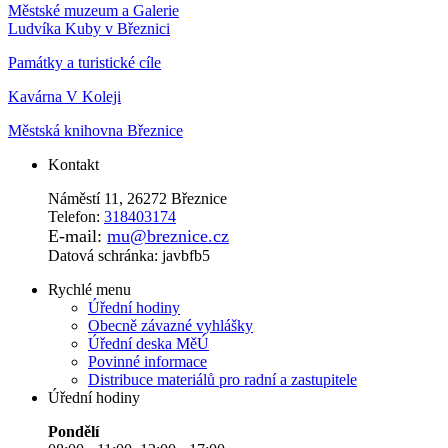
Městské muzeum a Galerie
Ludvíka Kuby v Březnici
Památky a turistické cíle
Kavárna V Koleji
Městská knihovna Březnice
Kontakt
Náměstí 11, 26272 Březnice
Telefon:
318403174
E-mail:
mu@breznice.cz
Datová schránka: javbfb5
Rychlé menu
Úřední hodiny
Obecně závazné vyhlášky
Úřední deska MěÚ
Povinné informace
Distribuce materiálů pro radní a zastupitele
Úřední hodiny
Pondělí