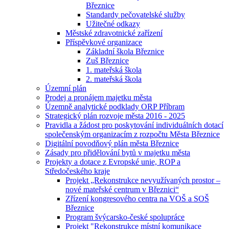
Březnice
Standardy pečovatelské služby
Užitečné odkazy
Městské zdravotnické zařízení
Příspěvkové organizace
Základní škola Březnice
Zuš Březnice
1. mateřská škola
2. mateřská škola
Územní plán
Prodej a pronájem majetku města
Územně analytické podklady ORP Příbram
Strategický plán rozvoje města 2016 - 2025
Pravidla a žádost pro poskytování individuálních dotací
společenským organizacím z rozpočtu Města Březnice
Digitální povodňový plán města Březnice
Zásady pro přidělování bytů v majetku města
Projekty a dotace z Evropské unie, ROP a
Středočeského kraje
Projekt „Rekonstrukce nevyužívaných prostor –
nové mateřské centrum v Březnici“
Zřízení kongresového centra na VOŠ a SOŠ
Březnice
Program švýcarsko-české spolupráce
Projekt "Rekonstrukce místní komunikace