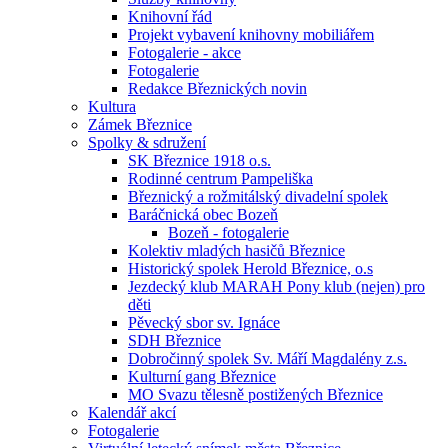
Knihovní řád
Projekt vybavení knihovny mobiliářem
Fotogalerie - akce
Fotogalerie
Redakce Březnických novin
Kultura
Zámek Březnice
Spolky & sdružení
SK Březnice 1918 o.s.
Rodinné centrum Pampeliška
Březnický a rožmitálský divadelní spolek
Baráčnická obec Bozeň
Bozeň - fotogalerie
Kolektiv mladých hasičů Březnice
Historický spolek Herold Březnice, o.s
Jezdecký klub MARAH Pony klub (nejen) pro
děti
Pěvecký sbor sv. Ignáce
SDH Březnice
Dobročinný spolek Sv. Máří Magdalény z.s.
Kulturní gang Březnice
MO Svazu tělesně postižených Březnice
Kalendář akcí
Fotogalerie