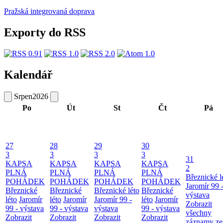
Pražská integrovaná doprava
Exporty do RSS
Kalendář
Srpen
2026
Po
Út
St
Čt
Pá
27
28
29
30
3
3
3
3
31
KAPSA
KAPSA
KAPSA
KAPSA
2
PLNÁ
PLNÁ
PLNÁ
PLNÁ
Březnické l
POHÁDEK
POHÁDEK
POHÁDEK
POHÁDEK
Jaromír 99 
Březnické
Březnické
Březnické léto
Březnické
výstava
léto
Jaromír
léto
Jaromír
Jaromír 99 -
léto
Jaromír
Zobrazit
99 - výstava
99 - výstava
výstava
99 - výstava
všechny
Zobrazit
Zobrazit
Zobrazit
Zobrazit
záznamy ze