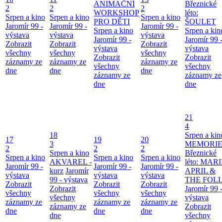
ANIMAČNÍ
Březnické
2
2
2
WORKSHOP
léto:
Srpen a kino
Srpen a kino
Srpen a kino
PRO DĚTI
ŠOULET
Jaromír 99 -
Jaromír 99 -
Jaromír 99 -
Srpen a kino
Srpen a kin
výstava
výstava
výstava
Jaromír 99 -
Jaromír 99 
Zobrazit
Zobrazit
Zobrazit
výstava
výstava
všechny
všechny
všechny
Zobrazit
Zobrazit
záznamy ze
záznamy ze
záznamy ze
všechny
všechny
dne
dne
dne
záznamy ze
záznamy ze
dne
dne
21
4
18
Srpen a kin
17
19
20
3
MEMORIE
2
2
2
Srpen a kino
Březnické
Srpen a kino
Srpen a kino
Srpen a kino
AKVAREL -
léto: MAR
Jaromír 99 -
Jaromír 99 -
Jaromír 99 -
kurz
Jaromír
APRIL &
výstava
výstava
výstava
99 - výstava
THE FOL
Zobrazit
Zobrazit
Zobrazit
Zobrazit
Jaromír 99 
všechny
všechny
všechny
všechny
výstava
záznamy ze
záznamy ze
záznamy ze
záznamy ze
Zobrazit
dne
dne
dne
dne
všechny