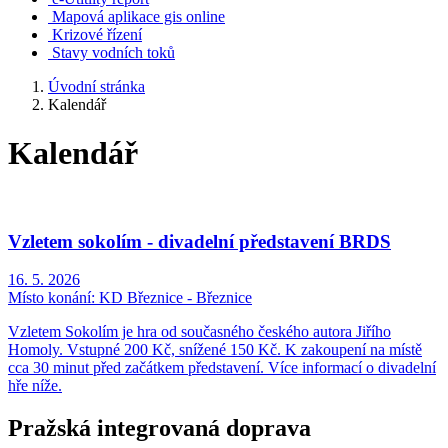
Mapová aplikace gis online
Krizové řízení
Stavy vodních toků
Úvodní stránka
Kalendář
Kalendář
Vzletem sokolím - divadelní představení BRDS
16. 5. 2026
Místo konání:
KD Březnice - Březnice
Vzletem Sokolím je hra od současného českého autora Jiřího
Homoly. Vstupné 200 Kč, snížené 150 Kč. K zakoupení na místě
cca 30 minut před začátkem představení. Více informací o divadelní
hře níže.
Pražská integrovaná doprava