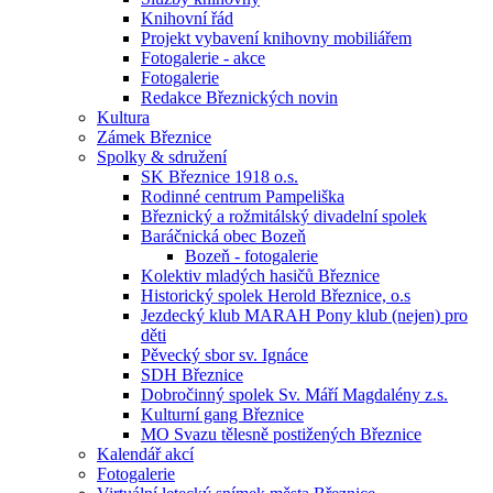
Knihovní řád
Projekt vybavení knihovny mobiliářem
Fotogalerie - akce
Fotogalerie
Redakce Březnických novin
Kultura
Zámek Březnice
Spolky & sdružení
SK Březnice 1918 o.s.
Rodinné centrum Pampeliška
Březnický a rožmitálský divadelní spolek
Baráčnická obec Bozeň
Bozeň - fotogalerie
Kolektiv mladých hasičů Březnice
Historický spolek Herold Březnice, o.s
Jezdecký klub MARAH Pony klub (nejen) pro
děti
Pěvecký sbor sv. Ignáce
SDH Březnice
Dobročinný spolek Sv. Máří Magdalény z.s.
Kulturní gang Březnice
MO Svazu tělesně postižených Březnice
Kalendář akcí
Fotogalerie