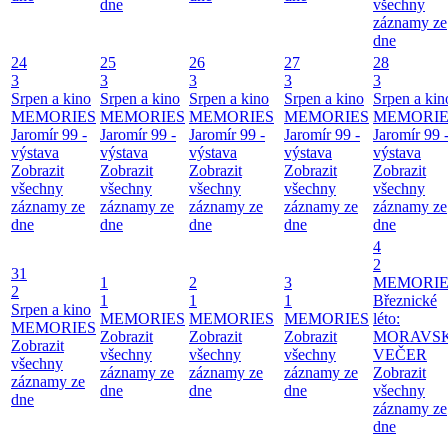
dne
všechny
záznamy ze
dne
24
25
26
27
28
3
3
3
3
3
Srpen a kino
Srpen a kino
Srpen a kino
Srpen a kino
Srpen a kin
MEMORIES
MEMORIES
MEMORIES
MEMORIES
MEMORIE
Jaromír 99 -
Jaromír 99 -
Jaromír 99 -
Jaromír 99 -
Jaromír 99 
výstava
výstava
výstava
výstava
výstava
Zobrazit
Zobrazit
Zobrazit
Zobrazit
Zobrazit
všechny
všechny
všechny
všechny
všechny
záznamy ze
záznamy ze
záznamy ze
záznamy ze
záznamy ze
dne
dne
dne
dne
dne
4
2
31
1
2
3
MEMORIE
2
1
1
1
Březnické
Srpen a kino
MEMORIES
MEMORIES
MEMORIES
léto:
MEMORIES
Zobrazit
Zobrazit
Zobrazit
MORAVS
Zobrazit
všechny
všechny
všechny
VEČER
všechny
záznamy ze
záznamy ze
záznamy ze
Zobrazit
záznamy ze
dne
dne
dne
všechny
dne
záznamy ze
dne