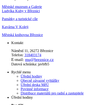
Městské muzeum a Galerie
Ludvíka Kuby v Březnici
Památky a turistické cíle
Kavárna V Koleji
Městská knihovna Březnice
Kontakt
Náměstí 11, 26272 Březnice
Telefon:
318403174
E-mail:
mu@breznice.cz
Datová schránka: javbfb5
Rychlé menu
Úřední hodiny
Obecně závazné vyhlášky
Úřední deska MěÚ
Povinné informace
Distribuce materiálů pro radní a zastupitele
Úřední hodiny