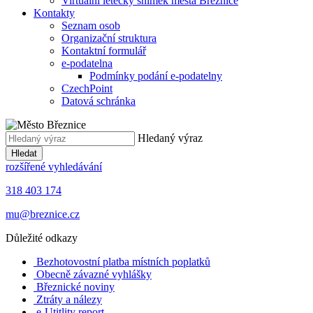
Virtuální letecký snímek města Březnice
Kontakty
Seznam osob
Organizační struktura
Kontaktní formulář
e-podatelna
Podmínky podání e-podatelny
CzechPoint
Datová schránka
Hledaný výraz
Hledat
rozšířené vyhledávání
318 403 174
mu@breznice.cz
Důležité odkazy
Bezhotovostní platba místních poplatků
Obecně závazné vyhlášky
Březnické noviny
Ztráty a nálezy
e-Utitlity report