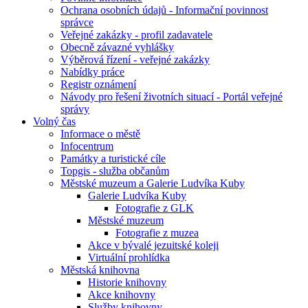
Ochrana osobních údajů - Informační povinnost
správce
Veřejné zakázky - profil zadavatele
Obecně závazné vyhlášky
Výběrová řízení - veřejné zakázky
Nabídky práce
Registr oznámení
Návody pro řešení životních situací - Portál veřejné
správy
Volný čas
Informace o městě
Infocentrum
Památky a turistické cíle
Topgis - služba občanům
Městské muzeum a Galerie Ludvíka Kuby
Galerie Ludvíka Kuby
Fotografie z GLK
Městské muzeum
Fotografie z muzea
Akce v bývalé jezuitské koleji
Virtuální prohlídka
Městská knihovna
Historie knihovny
Akce knihovny
Služby knihovny