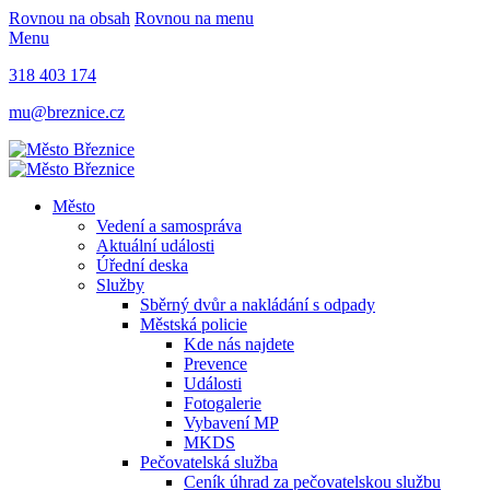
Rovnou na obsah
Rovnou na menu
Menu
318 403 174
mu@breznice.cz
Město
Vedení a samospráva
Aktuální události
Úřední deska
Služby
Sběrný dvůr a nakládání s odpady
Městská policie
Kde nás najdete
Prevence
Události
Fotogalerie
Vybavení MP
MKDS
Pečovatelská služba
Ceník úhrad za pečovatelskou službu