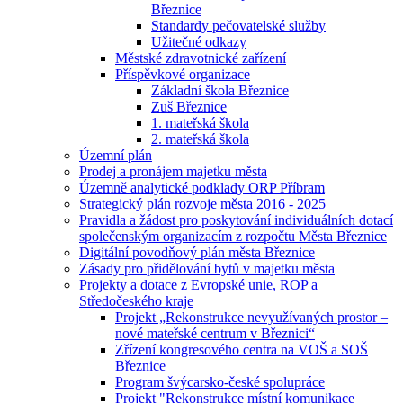
Březnice
Standardy pečovatelské služby
Užitečné odkazy
Městské zdravotnické zařízení
Příspěvkové organizace
Základní škola Březnice
Zuš Březnice
1. mateřská škola
2. mateřská škola
Územní plán
Prodej a pronájem majetku města
Územně analytické podklady ORP Příbram
Strategický plán rozvoje města 2016 - 2025
Pravidla a žádost pro poskytování individuálních dotací
společenským organizacím z rozpočtu Města Březnice
Digitální povodňový plán města Březnice
Zásady pro přidělování bytů v majetku města
Projekty a dotace z Evropské unie, ROP a
Středočeského kraje
Projekt „Rekonstrukce nevyužívaných prostor –
nové mateřské centrum v Březnici“
Zřízení kongresového centra na VOŠ a SOŠ
Březnice
Program švýcarsko-české spolupráce
Projekt "Rekonstrukce místní komunikace