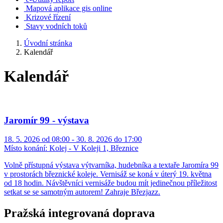
Mapová aplikace gis online
Krizové řízení
Stavy vodních toků
Úvodní stránka
Kalendář
Kalendář
Jaromír 99 - výstava
18. 5. 2026 od 08:00 - 30. 8. 2026 do 17:00
Místo konání:
Kolej - V Koleji 1, Březnice
Volně přístupná výstava výtvarníka, hudebníka a textaře Jaromíra 99
v prostorách březnické koleje. Vernisáž se koná v úterý 19. května
od 18 hodin. Návštěvníci vernisáže budou mít jedinečnou příležitost
setkat se se samotným autorem! Zahraje Březjazz.
Pražská integrovaná doprava