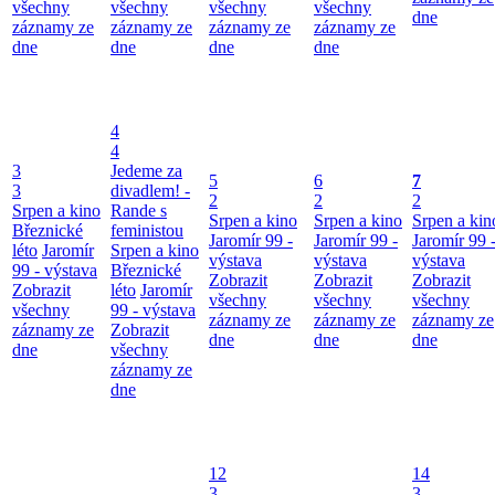
všechny
všechny
všechny
všechny
dne
záznamy ze
záznamy ze
záznamy ze
záznamy ze
dne
dne
dne
dne
4
4
3
Jedeme za
5
6
7
3
divadlem! -
2
2
2
Srpen a kino
Rande s
Srpen a kino
Srpen a kino
Srpen a kin
Březnické
feministou
Jaromír 99 -
Jaromír 99 -
Jaromír 99 
léto
Jaromír
Srpen a kino
výstava
výstava
výstava
99 - výstava
Březnické
Zobrazit
Zobrazit
Zobrazit
Zobrazit
léto
Jaromír
všechny
všechny
všechny
všechny
99 - výstava
záznamy ze
záznamy ze
záznamy ze
záznamy ze
Zobrazit
dne
dne
dne
dne
všechny
záznamy ze
dne
12
14
3
3