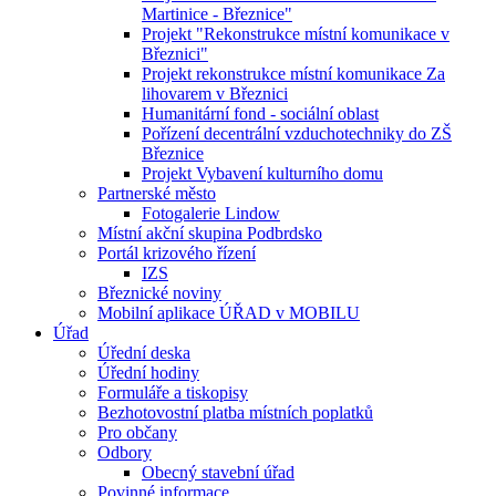
Martinice - Březnice"
Projekt "Rekonstrukce místní komunikace v
Březnici"
Projekt rekonstrukce místní komunikace Za
lihovarem v Březnici
Humanitární fond - sociální oblast
Pořízení decentrální vzduchotechniky do ZŠ
Březnice
Projekt Vybavení kulturního domu
Partnerské město
Fotogalerie Lindow
Místní akční skupina Podbrdsko
Portál krizového řízení
IZS
Březnické noviny
Mobilní aplikace ÚŘAD v MOBILU
Úřad
Úřední deska
Úřední hodiny
Formuláře a tiskopisy
Bezhotovostní platba místních poplatků
Pro občany
Odbory
Obecný stavební úřad
Povinné informace