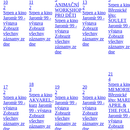
10
11
13
ANIMAČNÍ
Srpen a kin
2
2
2
WORKSHOP
Březnické
Srpen a kino
Srpen a kino
Srpen a kino
PRO DĚTI
léto:
Jaromír 99 -
Jaromír 99 -
Jaromír 99 -
Srpen a kino
ŠOULET
výstava
výstava
výstava
Jaromír 99 -
Jaromír 99 
Zobrazit
Zobrazit
Zobrazit
výstava
výstava
všechny
všechny
všechny
Zobrazit
Zobrazit
záznamy ze
záznamy ze
záznamy ze
všechny
všechny
dne
dne
dne
záznamy ze
záznamy ze
dne
dne
21
4
18
Srpen a kin
17
19
20
3
MEMORIE
2
2
2
Srpen a kino
Březnické
Srpen a kino
Srpen a kino
Srpen a kino
AKVAREL -
léto: MAR
Jaromír 99 -
Jaromír 99 -
Jaromír 99 -
kurz
Jaromír
APRIL &
výstava
výstava
výstava
99 - výstava
THE FOL
Zobrazit
Zobrazit
Zobrazit
Zobrazit
Jaromír 99 
všechny
všechny
všechny
všechny
výstava
záznamy ze
záznamy ze
záznamy ze
záznamy ze
Zobrazit
dne
dne
dne