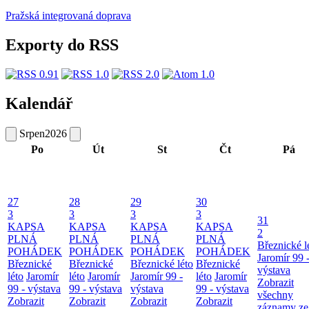
Pražská integrovaná doprava
Exporty do RSS
Kalendář
Srpen
2026
Po
Út
St
Čt
Pá
27
28
29
30
3
3
3
3
31
KAPSA
KAPSA
KAPSA
KAPSA
2
PLNÁ
PLNÁ
PLNÁ
PLNÁ
Březnické l
POHÁDEK
POHÁDEK
POHÁDEK
POHÁDEK
Jaromír 99 
Březnické
Březnické
Březnické léto
Březnické
výstava
léto
Jaromír
léto
Jaromír
Jaromír 99 -
léto
Jaromír
Zobrazit
99 - výstava
99 - výstava
výstava
99 - výstava
všechny
Zobrazit
Zobrazit
Zobrazit
Zobrazit
záznamy ze