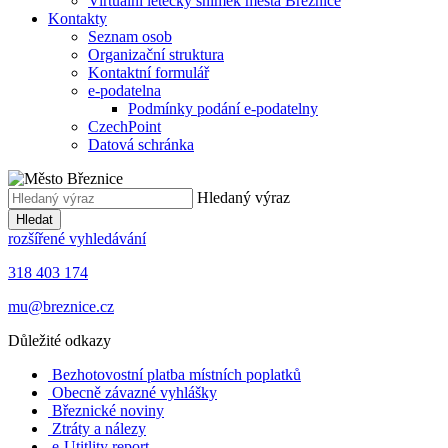
Virtuální letecký snímek města Březnice
Kontakty
Seznam osob
Organizační struktura
Kontaktní formulář
e-podatelna
Podmínky podání e-podatelny
CzechPoint
Datová schránka
Hledaný výraz
Hledat
rozšířené vyhledávání
318 403 174
mu@breznice.cz
Důležité odkazy
Bezhotovostní platba místních poplatků
Obecně závazné vyhlášky
Březnické noviny
Ztráty a nálezy
e-Utitlity report