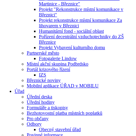
Martinice - Březnice"
Projekt "Rekonstrukce místní komunikace v
Březnici"
Projekt rekonstrukce místní komunikace Za
lihovarem v Březnici
Humanitární fond - sociální oblast
Pořízení decentrální vzduchotechniky do ZŠ
Březnice
Projekt Vybavení kulturního domu
Partnerské město
Fotogalerie Lindow
Místní akční skupina Podbrdsko
Portál krizového řízení
IZS
Březnické noviny
Mobilní aplikace ÚŘAD v MOBILU
Úřad
Úřední deska
Úřední hodiny
Formuláře a tiskopisy
Bezhotovostní platba místních poplatků
Pro občany
Odbory
Obecný stavební úřad
Povinné informace