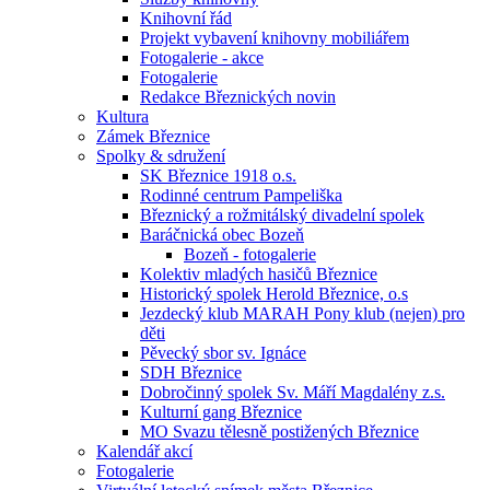
Knihovní řád
Projekt vybavení knihovny mobiliářem
Fotogalerie - akce
Fotogalerie
Redakce Březnických novin
Kultura
Zámek Březnice
Spolky & sdružení
SK Březnice 1918 o.s.
Rodinné centrum Pampeliška
Březnický a rožmitálský divadelní spolek
Baráčnická obec Bozeň
Bozeň - fotogalerie
Kolektiv mladých hasičů Březnice
Historický spolek Herold Březnice, o.s
Jezdecký klub MARAH Pony klub (nejen) pro
děti
Pěvecký sbor sv. Ignáce
SDH Březnice
Dobročinný spolek Sv. Máří Magdalény z.s.
Kulturní gang Březnice
MO Svazu tělesně postižených Březnice
Kalendář akcí
Fotogalerie