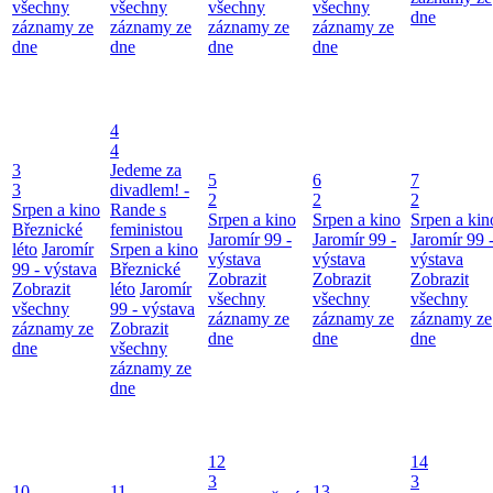
všechny
všechny
všechny
všechny
dne
záznamy ze
záznamy ze
záznamy ze
záznamy ze
dne
dne
dne
dne
4
4
3
Jedeme za
5
6
7
3
divadlem! -
2
2
2
Srpen a kino
Rande s
Srpen a kino
Srpen a kino
Srpen a kin
Březnické
feministou
Jaromír 99 -
Jaromír 99 -
Jaromír 99 
léto
Jaromír
Srpen a kino
výstava
výstava
výstava
99 - výstava
Březnické
Zobrazit
Zobrazit
Zobrazit
Zobrazit
léto
Jaromír
všechny
všechny
všechny
všechny
99 - výstava
záznamy ze
záznamy ze
záznamy ze
záznamy ze
Zobrazit
dne
dne
dne
dne
všechny
záznamy ze
dne
12
14
3
3
10
11
13