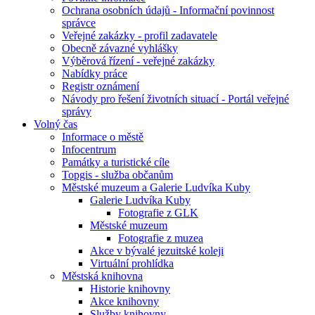
Ochrana osobních údajů - Informační povinnost
správce
Veřejné zakázky - profil zadavatele
Obecně závazné vyhlášky
Výběrová řízení - veřejné zakázky
Nabídky práce
Registr oznámení
Návody pro řešení životních situací - Portál veřejné
správy
Volný čas
Informace o městě
Infocentrum
Památky a turistické cíle
Topgis - služba občanům
Městské muzeum a Galerie Ludvíka Kuby
Galerie Ludvíka Kuby
Fotografie z GLK
Městské muzeum
Fotografie z muzea
Akce v bývalé jezuitské koleji
Virtuální prohlídka
Městská knihovna
Historie knihovny
Akce knihovny
Služby knihovny