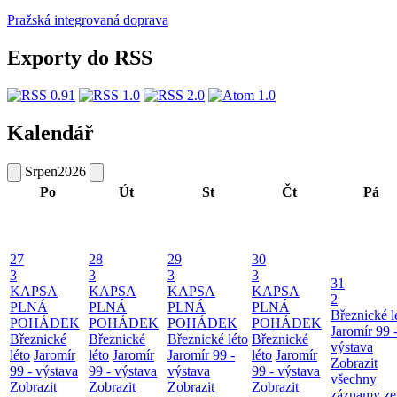
Pražská integrovaná doprava
Exporty do RSS
Kalendář
Srpen
2026
Po
Út
St
Čt
Pá
27
28
29
30
3
3
3
3
31
KAPSA
KAPSA
KAPSA
KAPSA
2
PLNÁ
PLNÁ
PLNÁ
PLNÁ
Březnické l
POHÁDEK
POHÁDEK
POHÁDEK
POHÁDEK
Jaromír 99 
Březnické
Březnické
Březnické léto
Březnické
výstava
léto
Jaromír
léto
Jaromír
Jaromír 99 -
léto
Jaromír
Zobrazit
99 - výstava
99 - výstava
výstava
99 - výstava
všechny
Zobrazit
Zobrazit
Zobrazit
Zobrazit
záznamy ze