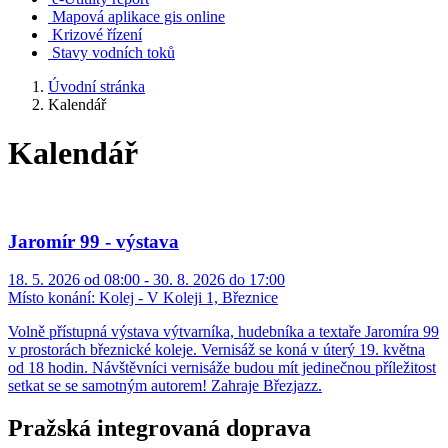
Mapová aplikace gis online
Krizové řízení
Stavy vodních toků
Úvodní stránka
Kalendář
Kalendář
Jaromír 99 - výstava
18. 5. 2026 od 08:00 - 30. 8. 2026 do 17:00
Místo konání:
Kolej - V Koleji 1, Březnice
Volně přístupná výstava výtvarníka, hudebníka a textaře Jaromíra 99
v prostorách březnické koleje. Vernisáž se koná v úterý 19. května
od 18 hodin. Návštěvníci vernisáže budou mít jedinečnou příležitost
setkat se se samotným autorem! Zahraje Březjazz.
Pražská integrovaná doprava