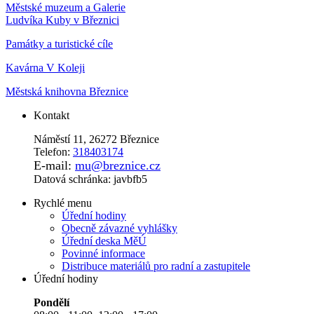
Městské muzeum a Galerie
Ludvíka Kuby v Březnici
Památky a turistické cíle
Kavárna V Koleji
Městská knihovna Březnice
Kontakt
Náměstí 11, 26272 Březnice
Telefon:
318403174
E-mail:
mu@breznice.cz
Datová schránka: javbfb5
Rychlé menu
Úřední hodiny
Obecně závazné vyhlášky
Úřední deska MěÚ
Povinné informace
Distribuce materiálů pro radní a zastupitele
Úřední hodiny
Pondělí