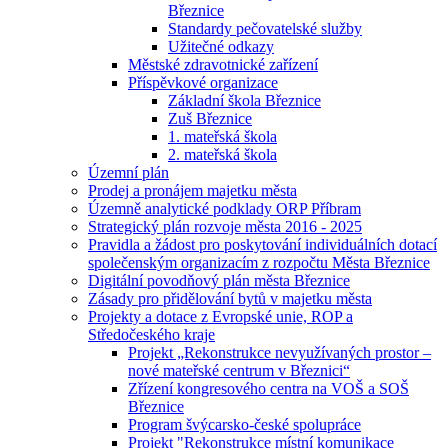
Březnice
Standardy pečovatelské služby
Užitečné odkazy
Městské zdravotnické zařízení
Příspěvkové organizace
Základní škola Březnice
Zuš Březnice
1. mateřská škola
2. mateřská škola
Územní plán
Prodej a pronájem majetku města
Územně analytické podklady ORP Příbram
Strategický plán rozvoje města 2016 - 2025
Pravidla a žádost pro poskytování individuálních dotací
společenským organizacím z rozpočtu Města Březnice
Digitální povodňový plán města Březnice
Zásady pro přidělování bytů v majetku města
Projekty a dotace z Evropské unie, ROP a
Středočeského kraje
Projekt „Rekonstrukce nevyužívaných prostor –
nové mateřské centrum v Březnici“
Zřízení kongresového centra na VOŠ a SOŠ
Březnice
Program švýcarsko-české spolupráce
Projekt "Rekonstrukce místní komunikace