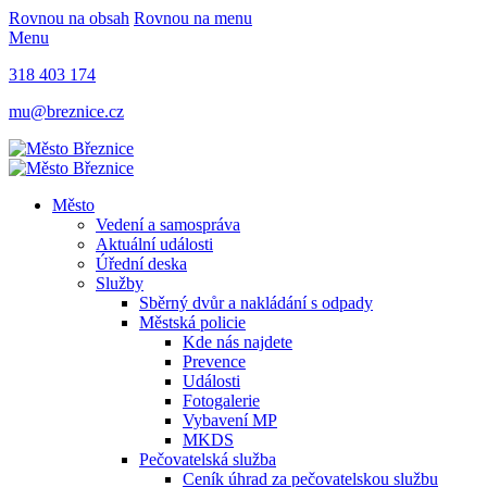
Rovnou na obsah
Rovnou na menu
Menu
318 403 174
mu@breznice.cz
Město
Vedení a samospráva
Aktuální události
Úřední deska
Služby
Sběrný dvůr a nakládání s odpady
Městská policie
Kde nás najdete
Prevence
Události
Fotogalerie
Vybavení MP
MKDS
Pečovatelská služba
Ceník úhrad za pečovatelskou službu