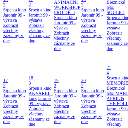
ANIMAČNÍ
Březnické
2
2
2
WORKSHOP
léto:
Srpen a kino
Srpen a kino
Srpen a kino
PRO DĚTI
ŠOULET
Jaromír 99 -
Jaromír 99 -
Jaromír 99 -
Srpen a kino
Srpen a kin
výstava
výstava
výstava
Jaromír 99 -
Jaromír 99 
Zobrazit
Zobrazit
Zobrazit
výstava
výstava
všechny
všechny
všechny
Zobrazit
Zobrazit
záznamy ze
záznamy ze
záznamy ze
všechny
všechny
dne
dne
dne
záznamy ze
záznamy ze
dne
dne
21
4
18
Srpen a kin
17
19
20
3
MEMORIE
2
2
2
Srpen a kino
Březnické
Srpen a kino
Srpen a kino
Srpen a kino
AKVAREL -
léto: MAR
Jaromír 99 -
Jaromír 99 -
Jaromír 99 -
kurz
Jaromír
APRIL &
výstava
výstava
výstava
99 - výstava
THE FOL
Zobrazit
Zobrazit
Zobrazit
Zobrazit
Jaromír 99 
všechny
všechny
všechny
všechny
výstava
záznamy ze
záznamy ze
záznamy ze
záznamy ze
Zobrazit
dne
dne
dne
dne
všechny