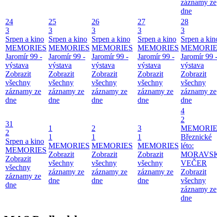
záznamy ze
dne
24
25
26
27
28
3
3
3
3
3
Srpen a kino
Srpen a kino
Srpen a kino
Srpen a kino
Srpen a kin
MEMORIES
MEMORIES
MEMORIES
MEMORIES
MEMORIE
Jaromír 99 -
Jaromír 99 -
Jaromír 99 -
Jaromír 99 -
Jaromír 99 
výstava
výstava
výstava
výstava
výstava
Zobrazit
Zobrazit
Zobrazit
Zobrazit
Zobrazit
všechny
všechny
všechny
všechny
všechny
záznamy ze
záznamy ze
záznamy ze
záznamy ze
záznamy ze
dne
dne
dne
dne
dne
4
2
31
1
2
3
MEMORIE
2
1
1
1
Březnické
Srpen a kino
MEMORIES
MEMORIES
MEMORIES
léto:
MEMORIES
Zobrazit
Zobrazit
Zobrazit
MORAVS
Zobrazit
všechny
všechny
všechny
VEČER
všechny
záznamy ze
záznamy ze
záznamy ze
Zobrazit
záznamy ze
dne
dne
dne
všechny
dne
záznamy ze
dne