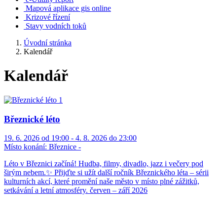
Mapová aplikace gis online
Krizové řízení
Stavy vodních toků
Úvodní stránka
Kalendář
Kalendář
Březnické léto
19. 6. 2026 od 19:00 - 4. 8. 2026 do 23:00
Místo konání:
Březnice -
Léto v Březnici začíná! Hudba, filmy, divadlo, jazz i večery pod
širým nebem.✨ Přijďte si užít další ročník Březnického léta – sérii
kulturních akcí, které promění naše město v místo plné zážitků,
setkávání a letní atmosféry. červen – září 2026