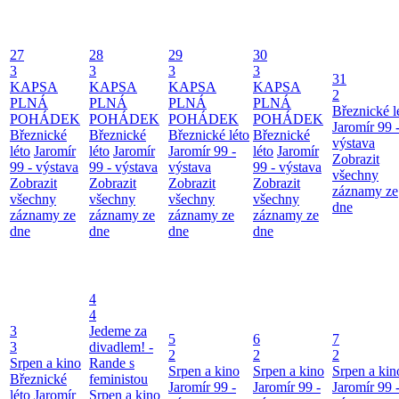
27
28
29
30
3
3
3
3
31
KAPSA
KAPSA
KAPSA
KAPSA
2
PLNÁ
PLNÁ
PLNÁ
PLNÁ
Březnické l
POHÁDEK
POHÁDEK
POHÁDEK
POHÁDEK
Jaromír 99 
Březnické
Březnické
Březnické léto
Březnické
výstava
léto
Jaromír
léto
Jaromír
Jaromír 99 -
léto
Jaromír
Zobrazit
99 - výstava
99 - výstava
výstava
99 - výstava
všechny
Zobrazit
Zobrazit
Zobrazit
Zobrazit
záznamy ze
všechny
všechny
všechny
všechny
dne
záznamy ze
záznamy ze
záznamy ze
záznamy ze
dne
dne
dne
dne
4
4
3
Jedeme za
5
6
7
3
divadlem! -
2
2
2
Srpen a kino
Rande s
Srpen a kino
Srpen a kino
Srpen a kin
Březnické
feministou
Jaromír 99 -
Jaromír 99 -
Jaromír 99 
léto
Jaromír
Srpen a kino