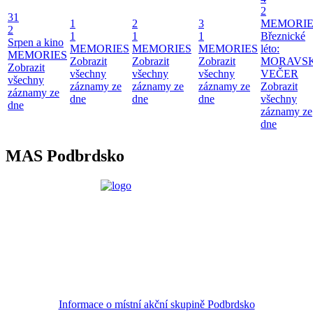
2
31
1
2
3
MEMORIE
2
1
1
1
Březnické
Srpen a kino
MEMORIES
MEMORIES
MEMORIES
léto:
MEMORIES
Zobrazit
Zobrazit
Zobrazit
MORAVS
Zobrazit
všechny
všechny
všechny
VEČER
všechny
záznamy ze
záznamy ze
záznamy ze
Zobrazit
záznamy ze
dne
dne
dne
všechny
dne
záznamy ze
dne
MAS Podbrdsko
Informace o místní akční skupině Podbrdsko