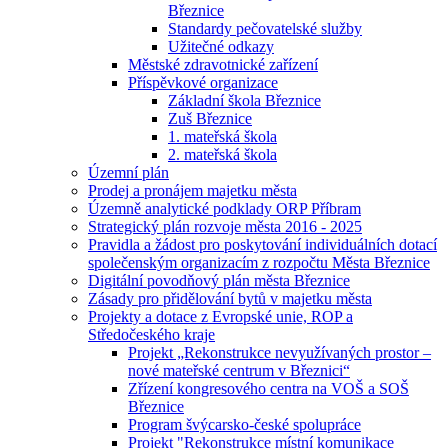
Březnice
Standardy pečovatelské služby
Užitečné odkazy
Městské zdravotnické zařízení
Příspěvkové organizace
Základní škola Březnice
Zuš Březnice
1. mateřská škola
2. mateřská škola
Územní plán
Prodej a pronájem majetku města
Územně analytické podklady ORP Příbram
Strategický plán rozvoje města 2016 - 2025
Pravidla a žádost pro poskytování individuálních dotací
společenským organizacím z rozpočtu Města Březnice
Digitální povodňový plán města Březnice
Zásady pro přidělování bytů v majetku města
Projekty a dotace z Evropské unie, ROP a
Středočeského kraje
Projekt „Rekonstrukce nevyužívaných prostor –
nové mateřské centrum v Březnici“
Zřízení kongresového centra na VOŠ a SOŠ
Březnice
Program švýcarsko-české spolupráce
Projekt "Rekonstrukce místní komunikace