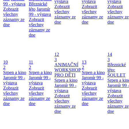
výstava
výstava
výstava
99 - výstava
Březnické
Zobrazit
Zobrazit
Zobrazit
Zobrazit
léto
Jaromír
všechny
všechny
všechny
všechny
99 - výstava
záznamy ze
záznamy ze
záznamy ze
záznamy ze
Zobrazit
dne
dne
dne
dne
všechny
záznamy ze
dne
12
14
3
3
10
11
13
ANIMAČNÍ
Březnické
2
2
2
WORKSHOP
léto:
Srpen a kino
Srpen a kino
Srpen a kino
PRO DĚTI
ŠOULET
Jaromír 99 -
Jaromír 99 -
Jaromír 99 -
Srpen a kino
Srpen a kin
výstava
výstava
výstava
Jaromír 99 -
Jaromír 99 
Zobrazit
Zobrazit
Zobrazit
výstava
výstava
všechny
všechny
všechny
Zobrazit
Zobrazit
záznamy ze
záznamy ze
záznamy ze
všechny
všechny
dne
dne
dne
záznamy ze
záznamy ze
dne
dne