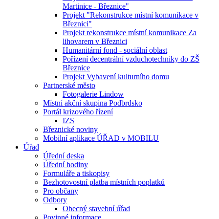
Martinice - Březnice"
Projekt "Rekonstrukce místní komunikace v
Březnici"
Projekt rekonstrukce místní komunikace Za
lihovarem v Březnici
Humanitární fond - sociální oblast
Pořízení decentrální vzduchotechniky do ZŠ
Březnice
Projekt Vybavení kulturního domu
Partnerské město
Fotogalerie Lindow
Místní akční skupina Podbrdsko
Portál krizového řízení
IZS
Březnické noviny
Mobilní aplikace ÚŘAD v MOBILU
Úřad
Úřední deska
Úřední hodiny
Formuláře a tiskopisy
Bezhotovostní platba místních poplatků
Pro občany
Odbory
Obecný stavební úřad
Povinné informace