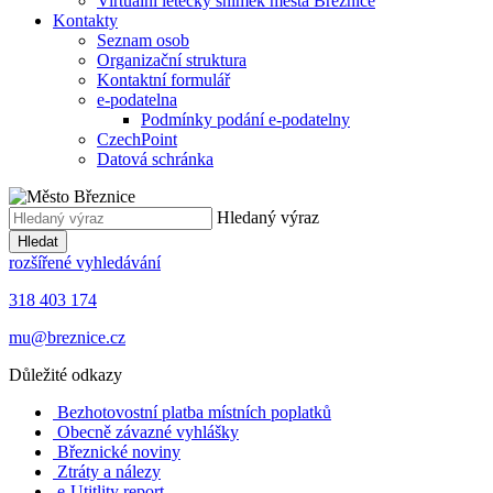
Virtuální letecký snímek města Březnice
Kontakty
Seznam osob
Organizační struktura
Kontaktní formulář
e-podatelna
Podmínky podání e-podatelny
CzechPoint
Datová schránka
Hledaný výraz
Hledat
rozšířené vyhledávání
318 403 174
mu@breznice.cz
Důležité odkazy
Bezhotovostní platba místních poplatků
Obecně závazné vyhlášky
Březnické noviny
Ztráty a nálezy
e-Utitlity report