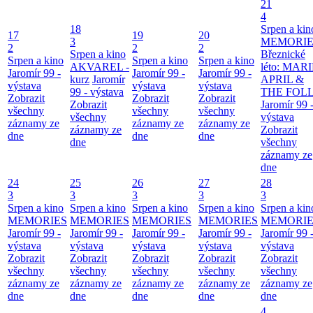
21
4
18
Srpen a kin
17
19
20
3
MEMORIE
2
2
2
Srpen a kino
Březnické
Srpen a kino
Srpen a kino
Srpen a kino
AKVAREL -
léto: MAR
Jaromír 99 -
Jaromír 99 -
Jaromír 99 -
kurz
Jaromír
APRIL &
výstava
výstava
výstava
99 - výstava
THE FOL
Zobrazit
Zobrazit
Zobrazit
Zobrazit
Jaromír 99 
všechny
všechny
všechny
všechny
výstava
záznamy ze
záznamy ze
záznamy ze
záznamy ze
Zobrazit
dne
dne
dne
dne
všechny
záznamy ze
dne
24
25
26
27
28
3
3
3
3
3
Srpen a kino
Srpen a kino
Srpen a kino
Srpen a kino
Srpen a kin
MEMORIES
MEMORIES
MEMORIES
MEMORIES
MEMORIE
Jaromír 99 -
Jaromír 99 -
Jaromír 99 -
Jaromír 99 -
Jaromír 99 
výstava
výstava
výstava
výstava
výstava
Zobrazit
Zobrazit
Zobrazit
Zobrazit
Zobrazit
všechny
všechny
všechny
všechny
všechny
záznamy ze
záznamy ze
záznamy ze
záznamy ze
záznamy ze
dne
dne
dne
dne
dne
4