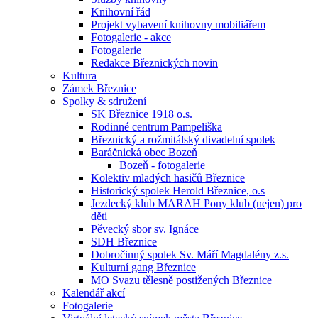
Knihovní řád
Projekt vybavení knihovny mobiliářem
Fotogalerie - akce
Fotogalerie
Redakce Březnických novin
Kultura
Zámek Březnice
Spolky & sdružení
SK Březnice 1918 o.s.
Rodinné centrum Pampeliška
Březnický a rožmitálský divadelní spolek
Baráčnická obec Bozeň
Bozeň - fotogalerie
Kolektiv mladých hasičů Březnice
Historický spolek Herold Březnice, o.s
Jezdecký klub MARAH Pony klub (nejen) pro
děti
Pěvecký sbor sv. Ignáce
SDH Březnice
Dobročinný spolek Sv. Máří Magdalény z.s.
Kulturní gang Březnice
MO Svazu tělesně postižených Březnice
Kalendář akcí
Fotogalerie