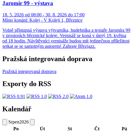
Jaromír 99 - výstava
18. 5. 2026 od 08:00 - 30. 8. 2026 do 17:00
Místo konání:
Kolej - V Koleji 1, Březnice
Volně přístupná výstava výtvarníka, hudebníka a textaře Jaromíra 99
v prostorách březnické koleje. Vernisáž se koná v úterý 19. května
od 18 hodin. Návštěvníci vernisáže budou mít jedinečnou příležitost
setkat se se samotným autorem! Zahraje Březjazz.
Pražská integrovaná doprava
Pražská integrovaná doprava
Exporty do RSS
Kalendář
Srpen
2026
Po
Út
St
Čt
Pá