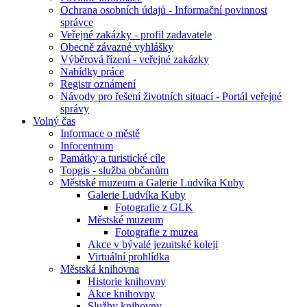
Ochrana osobních údajů - Informační povinnost
správce
Veřejné zakázky - profil zadavatele
Obecně závazné vyhlášky
Výběrová řízení - veřejné zakázky
Nabídky práce
Registr oznámení
Návody pro řešení životních situací - Portál veřejné
správy
Volný čas
Informace o městě
Infocentrum
Památky a turistické cíle
Topgis - služba občanům
Městské muzeum a Galerie Ludvíka Kuby
Galerie Ludvíka Kuby
Fotografie z GLK
Městské muzeum
Fotografie z muzea
Akce v bývalé jezuitské koleji
Virtuální prohlídka
Městská knihovna
Historie knihovny
Akce knihovny
Služby knihovny