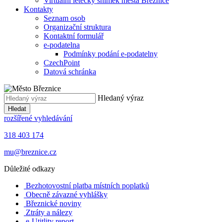
Virtuální letecký snímek města Březnice
Kontakty
Seznam osob
Organizační struktura
Kontaktní formulář
e-podatelna
Podmínky podání e-podatelny
CzechPoint
Datová schránka
Hledaný výraz
Hledat
rozšířené vyhledávání
318 403 174
mu@breznice.cz
Důležité odkazy
Bezhotovostní platba místních poplatků
Obecně závazné vyhlášky
Březnické noviny
Ztráty a nálezy
e-Utitlity report