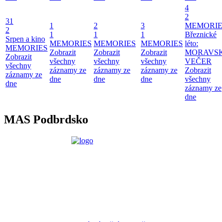
4
2
31
1
2
3
MEMORIE
2
1
1
1
Březnické
Srpen a kino
MEMORIES
MEMORIES
MEMORIES
léto:
MEMORIES
Zobrazit
Zobrazit
Zobrazit
MORAVS
Zobrazit
všechny
všechny
všechny
VEČER
všechny
záznamy ze
záznamy ze
záznamy ze
Zobrazit
záznamy ze
dne
dne
dne
všechny
dne
záznamy ze
dne
MAS Podbrdsko