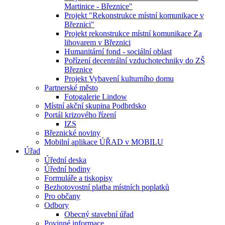
Martinice - Březnice"
Projekt "Rekonstrukce místní komunikace v
Březnici"
Projekt rekonstrukce místní komunikace Za
lihovarem v Březnici
Humanitární fond - sociální oblast
Pořízení decentrální vzduchotechniky do ZŠ
Březnice
Projekt Vybavení kulturního domu
Partnerské město
Fotogalerie Lindow
Místní akční skupina Podbrdsko
Portál krizového řízení
IZS
Březnické noviny
Mobilní aplikace ÚŘAD v MOBILU
Úřad
Úřední deska
Úřední hodiny
Formuláře a tiskopisy
Bezhotovostní platba místních poplatků
Pro občany
Odbory
Obecný stavební úřad
Povinné informace