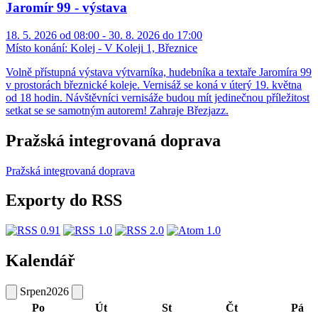
Jaromír 99 - výstava
18. 5. 2026 od 08:00 - 30. 8. 2026 do 17:00
Místo konání:
Kolej - V Koleji 1, Březnice
Volně přístupná výstava výtvarníka, hudebníka a textaře Jaromíra 99
v prostorách březnické koleje. Vernisáž se koná v úterý 19. května
od 18 hodin. Návštěvníci vernisáže budou mít jedinečnou příležitost
setkat se se samotným autorem! Zahraje Březjazz.
Pražská integrovaná doprava
Pražská integrovaná doprava
Exporty do RSS
Kalendář
Srpen
2026
Po
Út
St
Čt
Pá