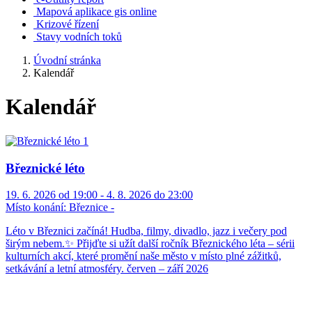
Mapová aplikace gis online
Krizové řízení
Stavy vodních toků
Úvodní stránka
Kalendář
Kalendář
Březnické léto
19. 6. 2026 od 19:00 - 4. 8. 2026 do 23:00
Místo konání:
Březnice -
Léto v Březnici začíná! Hudba, filmy, divadlo, jazz i večery pod
širým nebem.✨ Přijďte si užít další ročník Březnického léta – sérii
kulturních akcí, které promění naše město v místo plné zážitků,
setkávání a letní atmosféry. červen – září 2026