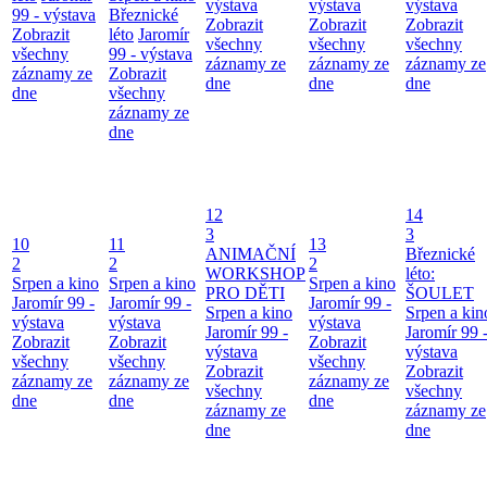
výstava
výstava
výstava
99 - výstava
Březnické
Zobrazit
Zobrazit
Zobrazit
Zobrazit
léto
Jaromír
všechny
všechny
všechny
všechny
99 - výstava
záznamy ze
záznamy ze
záznamy ze
záznamy ze
Zobrazit
dne
dne
dne
dne
všechny
záznamy ze
dne
12
14
3
3
10
11
13
ANIMAČNÍ
Březnické
2
2
2
WORKSHOP
léto:
Srpen a kino
Srpen a kino
Srpen a kino
PRO DĚTI
ŠOULET
Jaromír 99 -
Jaromír 99 -
Jaromír 99 -
Srpen a kino
Srpen a kin
výstava
výstava
výstava
Jaromír 99 -
Jaromír 99 
Zobrazit
Zobrazit
Zobrazit
výstava
výstava
všechny
všechny
všechny
Zobrazit
Zobrazit
záznamy ze
záznamy ze
záznamy ze
všechny
všechny
dne
dne
dne
záznamy ze
záznamy ze
dne
dne