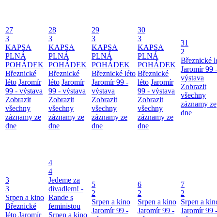
27
28
29
30
3
3
3
3
31
KAPSA
KAPSA
KAPSA
KAPSA
2
PLNÁ
PLNÁ
PLNÁ
PLNÁ
Březnické l
POHÁDEK
POHÁDEK
POHÁDEK
POHÁDEK
Jaromír 99 
Březnické
Březnické
Březnické léto
Březnické
výstava
léto
Jaromír
léto
Jaromír
Jaromír 99 -
léto
Jaromír
Zobrazit
99 - výstava
99 - výstava
výstava
99 - výstava
všechny
Zobrazit
Zobrazit
Zobrazit
Zobrazit
záznamy ze
všechny
všechny
všechny
všechny
dne
záznamy ze
záznamy ze
záznamy ze
záznamy ze
dne
dne
dne
dne
4
4
3
Jedeme za
5
6
7
3
divadlem! -
2
2
2
Srpen a kino
Rande s
Srpen a kino
Srpen a kino
Srpen a kin
Březnické
feministou
Jaromír 99 -
Jaromír 99 -
Jaromír 99 
léto
Jaromír
Srpen a kino