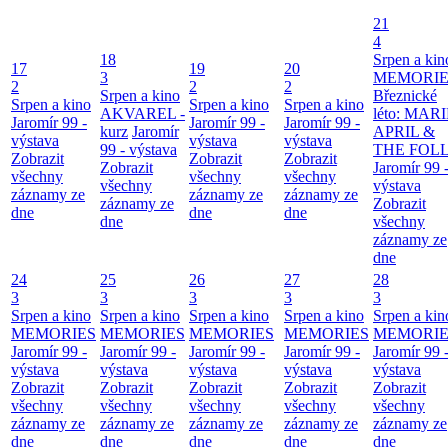
21
4
18
Srpen a kin
17
19
20
3
MEMORIE
2
2
2
Srpen a kino
Březnické
Srpen a kino
Srpen a kino
Srpen a kino
AKVAREL -
léto: MAR
Jaromír 99 -
Jaromír 99 -
Jaromír 99 -
kurz
Jaromír
APRIL &
výstava
výstava
výstava
99 - výstava
THE FOL
Zobrazit
Zobrazit
Zobrazit
Zobrazit
Jaromír 99 
všechny
všechny
všechny
všechny
výstava
záznamy ze
záznamy ze
záznamy ze
záznamy ze
Zobrazit
dne
dne
dne
dne
všechny
záznamy ze
dne
24
25
26
27
28
3
3
3
3
3
Srpen a kino
Srpen a kino
Srpen a kino
Srpen a kino
Srpen a kin
MEMORIES
MEMORIES
MEMORIES
MEMORIES
MEMORIE
Jaromír 99 -
Jaromír 99 -
Jaromír 99 -
Jaromír 99 -
Jaromír 99 
výstava
výstava
výstava
výstava
výstava
Zobrazit
Zobrazit
Zobrazit
Zobrazit
Zobrazit
všechny
všechny
všechny
všechny
všechny
záznamy ze
záznamy ze
záznamy ze
záznamy ze
záznamy ze
dne
dne
dne
dne
dne