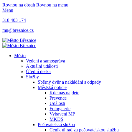
Rovnou na obsah
Rovnou na menu
Menu
318 403 174
mu@breznice.cz
Město
Vedení a samospráva
Aktuální události
Úřední deska
Služby
Sběrný dvůr a nakládání s odpady
Městská policie
Kde nás najdete
Prevence
Události
Fotogalerie
Vybavení MP
MKDS
Pečovatelská služba
Ceník úhrad za pečovatelskou službu