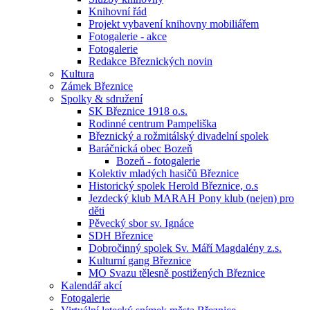
Knihovní řád
Projekt vybavení knihovny mobiliářem
Fotogalerie - akce
Fotogalerie
Redakce Březnických novin
Kultura
Zámek Březnice
Spolky & sdružení
SK Březnice 1918 o.s.
Rodinné centrum Pampeliška
Březnický a rožmitálský divadelní spolek
Baráčnická obec Bozeň
Bozeň - fotogalerie
Kolektiv mladých hasičů Březnice
Historický spolek Herold Březnice, o.s
Jezdecký klub MARAH Pony klub (nejen) pro
děti
Pěvecký sbor sv. Ignáce
SDH Březnice
Dobročinný spolek Sv. Máří Magdalény z.s.
Kulturní gang Březnice
MO Svazu tělesně postižených Březnice
Kalendář akcí
Fotogalerie