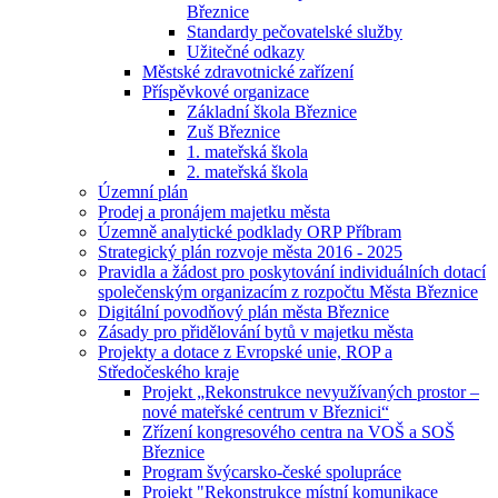
Březnice
Standardy pečovatelské služby
Užitečné odkazy
Městské zdravotnické zařízení
Příspěvkové organizace
Základní škola Březnice
Zuš Březnice
1. mateřská škola
2. mateřská škola
Územní plán
Prodej a pronájem majetku města
Územně analytické podklady ORP Příbram
Strategický plán rozvoje města 2016 - 2025
Pravidla a žádost pro poskytování individuálních dotací
společenským organizacím z rozpočtu Města Březnice
Digitální povodňový plán města Březnice
Zásady pro přidělování bytů v majetku města
Projekty a dotace z Evropské unie, ROP a
Středočeského kraje
Projekt „Rekonstrukce nevyužívaných prostor –
nové mateřské centrum v Březnici“
Zřízení kongresového centra na VOŠ a SOŠ
Březnice
Program švýcarsko-české spolupráce
Projekt "Rekonstrukce místní komunikace