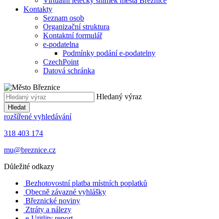
Virtuální letecký snímek města Březnice
Kontakty
Seznam osob
Organizační struktura
Kontaktní formulář
e-podatelna
Podmínky podání e-podatelny
CzechPoint
Datová schránka
Hledaný výraz
Hledat
rozšířené vyhledávání
318 403 174
mu@breznice.cz
Důležité odkazy
Bezhotovostní platba místních poplatků
Obecně závazné vyhlášky
Březnické noviny
Ztráty a nálezy
e-Utitlity report