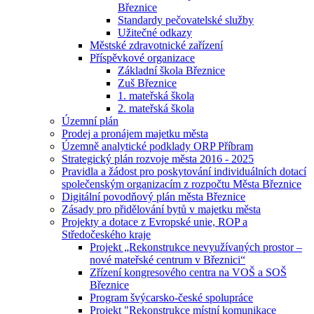
Březnice
Standardy pečovatelské služby
Užitečné odkazy
Městské zdravotnické zařízení
Příspěvkové organizace
Základní škola Březnice
Zuš Březnice
1. mateřská škola
2. mateřská škola
Územní plán
Prodej a pronájem majetku města
Územně analytické podklady ORP Příbram
Strategický plán rozvoje města 2016 - 2025
Pravidla a žádost pro poskytování individuálních dotací
společenským organizacím z rozpočtu Města Březnice
Digitální povodňový plán města Březnice
Zásady pro přidělování bytů v majetku města
Projekty a dotace z Evropské unie, ROP a
Středočeského kraje
Projekt „Rekonstrukce nevyužívaných prostor –
nové mateřské centrum v Březnici“
Zřízení kongresového centra na VOŠ a SOŠ
Březnice
Program švýcarsko-české spolupráce
Projekt "Rekonstrukce místní komunikace