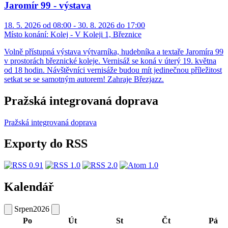
Jaromír 99 - výstava
18. 5. 2026 od 08:00 - 30. 8. 2026 do 17:00
Místo konání:
Kolej - V Koleji 1, Březnice
Volně přístupná výstava výtvarníka, hudebníka a textaře Jaromíra 99
v prostorách březnické koleje. Vernisáž se koná v úterý 19. května
od 18 hodin. Návštěvníci vernisáže budou mít jedinečnou příležitost
setkat se se samotným autorem! Zahraje Březjazz.
Pražská integrovaná doprava
Pražská integrovaná doprava
Exporty do RSS
Kalendář
Srpen
2026
Po
Út
St
Čt
Pá