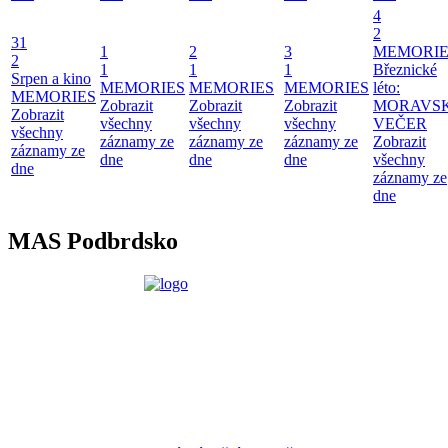
4
2
31
1
2
3
MEMORIE
2
1
1
1
Březnické
Srpen a kino
MEMORIES
MEMORIES
MEMORIES
léto:
MEMORIES
Zobrazit
Zobrazit
Zobrazit
MORAVS
Zobrazit
všechny
všechny
všechny
VEČER
všechny
záznamy ze
záznamy ze
záznamy ze
Zobrazit
záznamy ze
dne
dne
dne
všechny
dne
záznamy ze
dne
MAS Podbrdsko