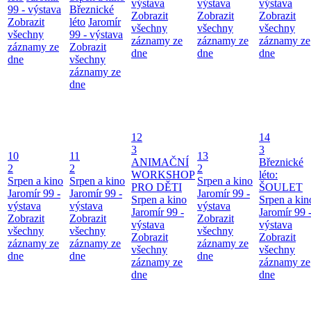
výstava
výstava
výstava
99 - výstava
Březnické
Zobrazit
Zobrazit
Zobrazit
Zobrazit
léto
Jaromír
všechny
všechny
všechny
všechny
99 - výstava
záznamy ze
záznamy ze
záznamy ze
záznamy ze
Zobrazit
dne
dne
dne
dne
všechny
záznamy ze
dne
12
14
3
3
10
11
13
ANIMAČNÍ
Březnické
2
2
2
WORKSHOP
léto:
Srpen a kino
Srpen a kino
Srpen a kino
PRO DĚTI
ŠOULET
Jaromír 99 -
Jaromír 99 -
Jaromír 99 -
Srpen a kino
Srpen a kin
výstava
výstava
výstava
Jaromír 99 -
Jaromír 99 
Zobrazit
Zobrazit
Zobrazit
výstava
výstava
všechny
všechny
všechny
Zobrazit
Zobrazit
záznamy ze
záznamy ze
záznamy ze
všechny
všechny
dne
dne
dne
záznamy ze
záznamy ze
dne
dne