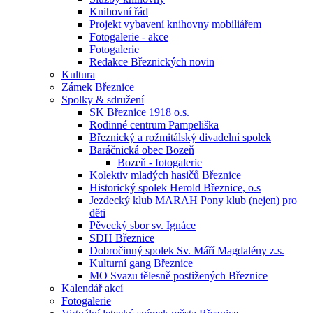
Knihovní řád
Projekt vybavení knihovny mobiliářem
Fotogalerie - akce
Fotogalerie
Redakce Březnických novin
Kultura
Zámek Březnice
Spolky & sdružení
SK Březnice 1918 o.s.
Rodinné centrum Pampeliška
Březnický a rožmitálský divadelní spolek
Baráčnická obec Bozeň
Bozeň - fotogalerie
Kolektiv mladých hasičů Březnice
Historický spolek Herold Březnice, o.s
Jezdecký klub MARAH Pony klub (nejen) pro
děti
Pěvecký sbor sv. Ignáce
SDH Březnice
Dobročinný spolek Sv. Máří Magdalény z.s.
Kulturní gang Březnice
MO Svazu tělesně postižených Březnice
Kalendář akcí
Fotogalerie