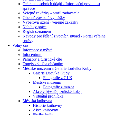
Ochrana osobních údajů - Informační povinnost
správce
Veřejné zakázky - profil zadavatele
Obecně závazné vyhlášky
Výběrová řízení - veřejné zakázky
Nabídky práce
Registr oznámení
Návody pro řešení životních situací - Portál veřejné
správy
Volný čas
Informace o městě
Infocentrum
Památky a turistické cíle
Topgis - služba občanům
Městské muzeum a Galerie Ludvíka Kuby
Galerie Ludvíka Kuby
Fotografie z GLK
Městské muzeum
Fotografie z muzea
Akce v bývalé jezuitské koleji
Virtuální prohlídka
Městská knihovna
Historie knihovny
Akce knihovny
Služby knihovny