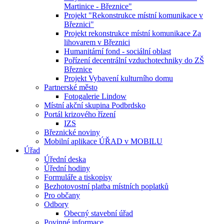
Martinice - Březnice"
Projekt "Rekonstrukce místní komunikace v
Březnici"
Projekt rekonstrukce místní komunikace Za
lihovarem v Březnici
Humanitární fond - sociální oblast
Pořízení decentrální vzduchotechniky do ZŠ
Březnice
Projekt Vybavení kulturního domu
Partnerské město
Fotogalerie Lindow
Místní akční skupina Podbrdsko
Portál krizového řízení
IZS
Březnické noviny
Mobilní aplikace ÚŘAD v MOBILU
Úřad
Úřední deska
Úřední hodiny
Formuláře a tiskopisy
Bezhotovostní platba místních poplatků
Pro občany
Odbory
Obecný stavební úřad
Povinné informace