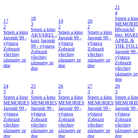
21
4
18
Srpen a kin
17
19
20
3
MEMORIE
2
2
2
Srpen a kino
Březnické
Srpen a kino
Srpen a kino
Srpen a kino
AKVAREL -
léto: MAR
Jaromír 99 -
Jaromír 99 -
Jaromír 99 -
kurz
Jaromír
APRIL &
výstava
výstava
výstava
99 - výstava
THE FOL
Zobrazit
Zobrazit
Zobrazit
Zobrazit
Jaromír 99 
všechny
všechny
všechny
všechny
výstava
záznamy ze
záznamy ze
záznamy ze
záznamy ze
Zobrazit
dne
dne
dne
dne
všechny
záznamy ze
dne
24
25
26
27
28
3
3
3
3
3
Srpen a kino
Srpen a kino
Srpen a kino
Srpen a kino
Srpen a kin
MEMORIES
MEMORIES
MEMORIES
MEMORIES
MEMORIE
Jaromír 99 -
Jaromír 99 -
Jaromír 99 -
Jaromír 99 -
Jaromír 99 
výstava
výstava
výstava
výstava
výstava
Zobrazit
Zobrazit
Zobrazit
Zobrazit
Zobrazit
všechny
všechny
všechny
všechny
všechny
záznamy ze
záznamy ze
záznamy ze
záznamy ze
záznamy ze
dne
dne
dne
dne
dne