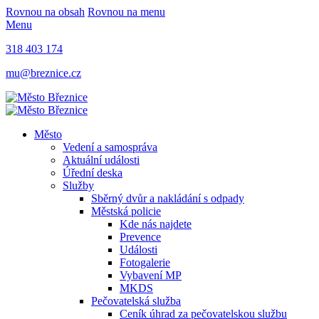
Rovnou na obsah
Rovnou na menu
Menu
318 403 174
mu@breznice.cz
Město
Vedení a samospráva
Aktuální události
Úřední deska
Služby
Sběrný dvůr a nakládání s odpady
Městská policie
Kde nás najdete
Prevence
Události
Fotogalerie
Vybavení MP
MKDS
Pečovatelská služba
Ceník úhrad za pečovatelskou službu