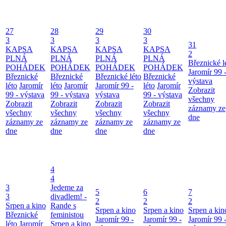
27
28
29
30
3
3
3
3
31
KAPSA
KAPSA
KAPSA
KAPSA
2
PLNÁ
PLNÁ
PLNÁ
PLNÁ
Březnické l
POHÁDEK
POHÁDEK
POHÁDEK
POHÁDEK
Jaromír 99 
Březnické
Březnické
Březnické léto
Březnické
výstava
léto
Jaromír
léto
Jaromír
Jaromír 99 -
léto
Jaromír
Zobrazit
99 - výstava
99 - výstava
výstava
99 - výstava
všechny
Zobrazit
Zobrazit
Zobrazit
Zobrazit
záznamy ze
všechny
všechny
všechny
všechny
dne
záznamy ze
záznamy ze
záznamy ze
záznamy ze
dne
dne
dne
dne
4
4
3
Jedeme za
5
6
7
3
divadlem! -
2
2
2
Srpen a kino
Rande s
Srpen a kino
Srpen a kino
Srpen a kin
Březnické
feministou
Jaromír 99 -
Jaromír 99 -
Jaromír 99 
léto
Jaromír
Srpen a kino