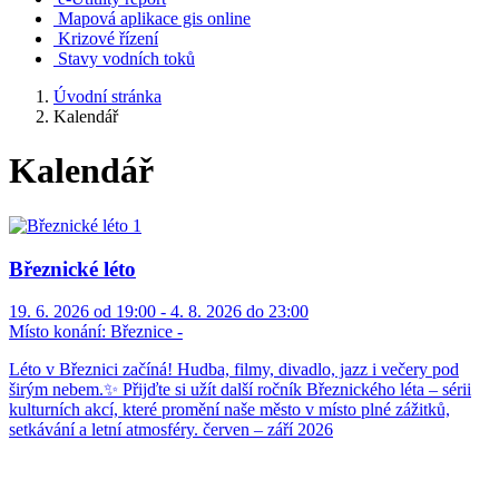
Mapová aplikace gis online
Krizové řízení
Stavy vodních toků
Úvodní stránka
Kalendář
Kalendář
Březnické léto
19. 6. 2026 od 19:00 - 4. 8. 2026 do 23:00
Místo konání:
Březnice -
Léto v Březnici začíná! Hudba, filmy, divadlo, jazz i večery pod
širým nebem.✨ Přijďte si užít další ročník Březnického léta – sérii
kulturních akcí, které promění naše město v místo plné zážitků,
setkávání a letní atmosféry. červen – září 2026