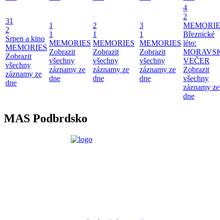
4
2
31
1
2
3
MEMORIE
2
1
1
1
Březnické
Srpen a kino
MEMORIES
MEMORIES
MEMORIES
léto:
MEMORIES
Zobrazit
Zobrazit
Zobrazit
MORAVS
Zobrazit
všechny
všechny
všechny
VEČER
všechny
záznamy ze
záznamy ze
záznamy ze
Zobrazit
záznamy ze
dne
dne
dne
všechny
dne
záznamy ze
dne
MAS Podbrdsko