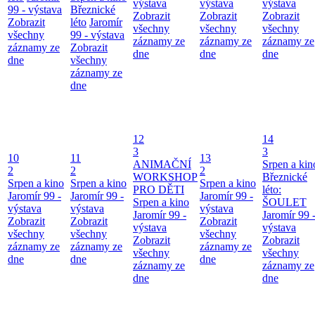
výstava
výstava
výstava
99 - výstava
Březnické
Zobrazit
Zobrazit
Zobrazit
Zobrazit
léto
Jaromír
všechny
všechny
všechny
všechny
99 - výstava
záznamy ze
záznamy ze
záznamy ze
záznamy ze
Zobrazit
dne
dne
dne
dne
všechny
záznamy ze
dne
12
14
3
3
10
11
13
ANIMAČNÍ
Srpen a kin
2
2
2
WORKSHOP
Březnické
Srpen a kino
Srpen a kino
Srpen a kino
PRO DĚTI
léto:
Jaromír 99 -
Jaromír 99 -
Jaromír 99 -
Srpen a kino
ŠOULET
výstava
výstava
výstava
Jaromír 99 -
Jaromír 99 
Zobrazit
Zobrazit
Zobrazit
výstava
výstava
všechny
všechny
všechny
Zobrazit
Zobrazit
záznamy ze
záznamy ze
záznamy ze
všechny
všechny
dne
dne
dne
záznamy ze
záznamy ze
dne
dne