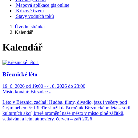
Mapová aplikace gis online
Krizové řízení
Stavy vodních toků
Úvodní stránka
Kalendář
Kalendář
Březnické léto
19. 6. 2026 od 19:00 - 4. 8. 2026 do 23:00
Místo konání:
Březnice -
Léto v Březnici začíná! Hudba, filmy, divadlo, jazz i večery pod
širým nebem.✨ Přijďte si užít další ročník Březnického léta – sérii
kulturních akcí, které promění naše město v místo plné zážitků,
setkávání a letní atmosféry. červen – září 2026