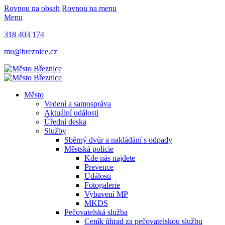
Rovnou na obsah
Rovnou na menu
Menu
318 403 174
mu@breznice.cz
Město
Vedení a samospráva
Aktuální události
Úřední deska
Služby
Sběrný dvůr a nakládání s odpady
Městská policie
Kde nás najdete
Prevence
Události
Fotogalerie
Vybavení MP
MKDS
Pečovatelská služba
Ceník úhrad za pečovatelskou službu