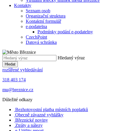
Virtuální letecký snímek města Březnice
Kontakty
Seznam osob
Organizační struktura
Kontaktní formulář
e-podatelna
Podmínky podání e-podatelny
CzechPoint
Datová schránka
Hledaný výraz
Hledat
rozšířené vyhledávání
318 403 174
mu@breznice.cz
Důležité odkazy
Bezhotovostní platba místních poplatků
Obecně závazné vyhlášky
Březnické noviny
Ztráty a nálezy
e-Utitlity report