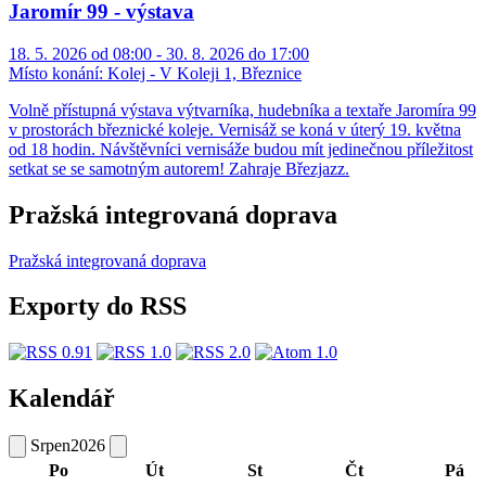
Jaromír 99 - výstava
18. 5. 2026 od 08:00 - 30. 8. 2026 do 17:00
Místo konání:
Kolej - V Koleji 1, Březnice
Volně přístupná výstava výtvarníka, hudebníka a textaře Jaromíra 99
v prostorách březnické koleje. Vernisáž se koná v úterý 19. května
od 18 hodin. Návštěvníci vernisáže budou mít jedinečnou příležitost
setkat se se samotným autorem! Zahraje Březjazz.
Pražská integrovaná doprava
Pražská integrovaná doprava
Exporty do RSS
Kalendář
Srpen
2026
Po
Út
St
Čt
Pá