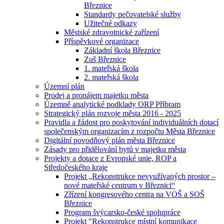
Březnice
Standardy pečovatelské služby
Užitečné odkazy
Městské zdravotnické zařízení
Příspěvkové organizace
Základní škola Březnice
Zuš Březnice
1. mateřská škola
2. mateřská škola
Územní plán
Prodej a pronájem majetku města
Územně analytické podklady ORP Příbram
Strategický plán rozvoje města 2016 - 2025
Pravidla a žádost pro poskytování individuálních dotací
společenským organizacím z rozpočtu Města Březnice
Digitální povodňový plán města Březnice
Zásady pro přidělování bytů v majetku města
Projekty a dotace z Evropské unie, ROP a
Středočeského kraje
Projekt „Rekonstrukce nevyužívaných prostor –
nové mateřské centrum v Březnici“
Zřízení kongresového centra na VOŠ a SOŠ
Březnice
Program švýcarsko-české spolupráce
Projekt "Rekonstrukce místní komunikace