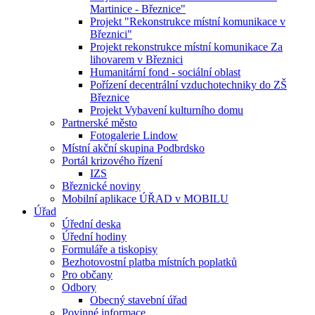
Martinice - Březnice"
Projekt "Rekonstrukce místní komunikace v
Březnici"
Projekt rekonstrukce místní komunikace Za
lihovarem v Březnici
Humanitární fond - sociální oblast
Pořízení decentrální vzduchotechniky do ZŠ
Březnice
Projekt Vybavení kulturního domu
Partnerské město
Fotogalerie Lindow
Místní akční skupina Podbrdsko
Portál krizového řízení
IZS
Březnické noviny
Mobilní aplikace ÚŘAD v MOBILU
Úřad
Úřední deska
Úřední hodiny
Formuláře a tiskopisy
Bezhotovostní platba místních poplatků
Pro občany
Odbory
Obecný stavební úřad
Povinné informace