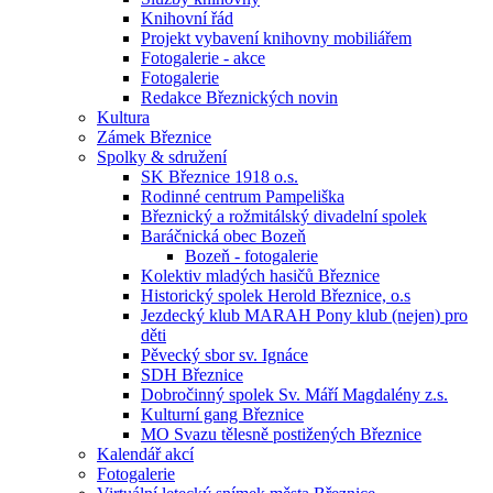
Knihovní řád
Projekt vybavení knihovny mobiliářem
Fotogalerie - akce
Fotogalerie
Redakce Březnických novin
Kultura
Zámek Březnice
Spolky & sdružení
SK Březnice 1918 o.s.
Rodinné centrum Pampeliška
Březnický a rožmitálský divadelní spolek
Baráčnická obec Bozeň
Bozeň - fotogalerie
Kolektiv mladých hasičů Březnice
Historický spolek Herold Březnice, o.s
Jezdecký klub MARAH Pony klub (nejen) pro
děti
Pěvecký sbor sv. Ignáce
SDH Březnice
Dobročinný spolek Sv. Máří Magdalény z.s.
Kulturní gang Březnice
MO Svazu tělesně postižených Březnice
Kalendář akcí
Fotogalerie