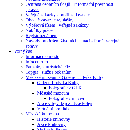
Ochrana osobních údajů - Informační povinnost
správce
Veřejné zakázky - profil zadavatele
Obecně závazné vyhlášky
Výběrová řízení - veřejné zakázky
Nabídky práce
Registr oznámení
Návody pro řešení životních situací - Portál veřejné
správy
Volný čas
Informace o městě
Infocentrum
Památky a turistické cíle
Topgis - služba občanům
Městské muzeum a Galerie Ludvíka Kuby
Galerie Ludvíka Kuby
Fotografie z GLK
Městské muzeum
Fotografie z muzea
Akce v bývalé jezuitské koleji
Virtuální prohlídka
Městská knihovna
Historie knihovny
Akce knihovny
Služby knihovny