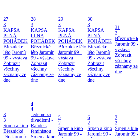
27
28
29
30
3
3
3
3
31
KAPSA
KAPSA
KAPSA
KAPSA
2
PLNÁ
PLNÁ
PLNÁ
PLNÁ
Březnické l
POHÁDEK
POHÁDEK
POHÁDEK
POHÁDEK
Jaromír 99 
Březnické
Březnické
Březnické léto
Březnické
výstava
léto
Jaromír
léto
Jaromír
Jaromír 99 -
léto
Jaromír
Zobrazit
99 - výstava
99 - výstava
výstava
99 - výstava
všechny
Zobrazit
Zobrazit
Zobrazit
Zobrazit
záznamy ze
všechny
všechny
všechny
všechny
dne
záznamy ze
záznamy ze
záznamy ze
záznamy ze
dne
dne
dne
dne
4
4
3
Jedeme za
5
6
7
3
divadlem! -
2
2
2
Srpen a kino
Rande s
Srpen a kino
Srpen a kino
Srpen a kin
Březnické
feministou
Jaromír 99 -
Jaromír 99 -
Jaromír 99 
léto
Jaromír
Srpen a kino