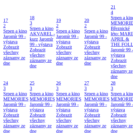
21
4
18
Srpen a kin
17
19
20
3
MEMORIE
2
2
2
Srpen a kino
Březnické
Srpen a kino
Srpen a kino
Srpen a kino
AKVAREL -
léto: MAR
Jaromír 99 -
Jaromír 99 -
Jaromír 99 -
kurz
Jaromír
APRIL &
výstava
výstava
výstava
99 - výstava
THE FOL
Zobrazit
Zobrazit
Zobrazit
Zobrazit
Jaromír 99 
všechny
všechny
všechny
všechny
výstava
záznamy ze
záznamy ze
záznamy ze
záznamy ze
Zobrazit
dne
dne
dne
dne
všechny
záznamy ze
dne
24
25
26
27
28
3
3
3
3
3
Srpen a kino
Srpen a kino
Srpen a kino
Srpen a kino
Srpen a kin
MEMORIES
MEMORIES
MEMORIES
MEMORIES
MEMORIE
Jaromír 99 -
Jaromír 99 -
Jaromír 99 -
Jaromír 99 -
Jaromír 99 
výstava
výstava
výstava
výstava
výstava
Zobrazit
Zobrazit
Zobrazit
Zobrazit
Zobrazit
všechny
všechny
všechny
všechny
všechny
záznamy ze
záznamy ze
záznamy ze
záznamy ze
záznamy ze
dne
dne
dne
dne
dne