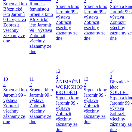
2
2
2
Srpen a kino
Rande s
Srpen a kino
Srpen a kino
Srpen a kin
Březnické
feministou
Jaromír 99 -
Jaromír 99 -
Jaromír 99 
léto
Jaromír
Srpen a kino
výstava
výstava
výstava
99 - výstava
Březnické
Zobrazit
Zobrazit
Zobrazit
Zobrazit
léto
Jaromír
všechny
všechny
všechny
všechny
99 - výstava
záznamy ze
záznamy ze
záznamy ze
záznamy ze
Zobrazit
dne
dne
dne
dne
všechny
záznamy ze
dne
12
14
3
3
10
11
13
ANIMAČNÍ
Březnické
2
2
2
WORKSHOP
léto:
Srpen a kino
Srpen a kino
Srpen a kino
PRO DĚTI
ŠOULET
Jaromír 99 -
Jaromír 99 -
Jaromír 99 -
Srpen a kino
Srpen a kin
výstava
výstava
výstava
Jaromír 99 -
Jaromír 99 
Zobrazit
Zobrazit
Zobrazit
výstava
výstava
všechny
všechny
všechny
Zobrazit
Zobrazit
záznamy ze
záznamy ze
záznamy ze
všechny
všechny
dne
dne
dne
záznamy ze
záznamy ze
dne
dne