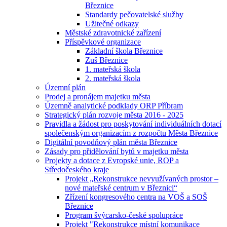
Březnice
Standardy pečovatelské služby
Užitečné odkazy
Městské zdravotnické zařízení
Příspěvkové organizace
Základní škola Březnice
Zuš Březnice
1. mateřská škola
2. mateřská škola
Územní plán
Prodej a pronájem majetku města
Územně analytické podklady ORP Příbram
Strategický plán rozvoje města 2016 - 2025
Pravidla a žádost pro poskytování individuálních dotací
společenským organizacím z rozpočtu Města Březnice
Digitální povodňový plán města Březnice
Zásady pro přidělování bytů v majetku města
Projekty a dotace z Evropské unie, ROP a
Středočeského kraje
Projekt „Rekonstrukce nevyužívaných prostor –
nové mateřské centrum v Březnici“
Zřízení kongresového centra na VOŠ a SOŠ
Březnice
Program švýcarsko-české spolupráce
Projekt "Rekonstrukce místní komunikace