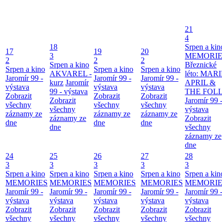
21
4
18
Srpen a kin
17
19
20
3
MEMORIE
2
2
2
Srpen a kino
Březnické
Srpen a kino
Srpen a kino
Srpen a kino
AKVAREL -
léto: MAR
Jaromír 99 -
Jaromír 99 -
Jaromír 99 -
kurz
Jaromír
APRIL &
výstava
výstava
výstava
99 - výstava
THE FOL
Zobrazit
Zobrazit
Zobrazit
Zobrazit
Jaromír 99 
všechny
všechny
všechny
všechny
výstava
záznamy ze
záznamy ze
záznamy ze
záznamy ze
Zobrazit
dne
dne
dne
dne
všechny
záznamy ze
dne
24
25
26
27
28
3
3
3
3
3
Srpen a kino
Srpen a kino
Srpen a kino
Srpen a kino
Srpen a kin
MEMORIES
MEMORIES
MEMORIES
MEMORIES
MEMORIE
Jaromír 99 -
Jaromír 99 -
Jaromír 99 -
Jaromír 99 -
Jaromír 99 
výstava
výstava
výstava
výstava
výstava
Zobrazit
Zobrazit
Zobrazit
Zobrazit
Zobrazit
všechny
všechny
všechny
všechny
všechny