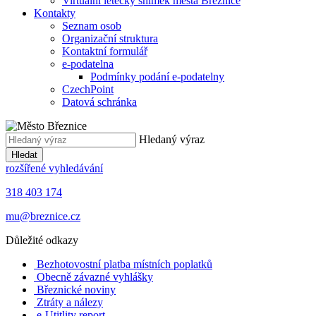
Virtuální letecký snímek města Březnice
Kontakty
Seznam osob
Organizační struktura
Kontaktní formulář
e-podatelna
Podmínky podání e-podatelny
CzechPoint
Datová schránka
Hledaný výraz
Hledat
rozšířené vyhledávání
318 403 174
mu@breznice.cz
Důležité odkazy
Bezhotovostní platba místních poplatků
Obecně závazné vyhlášky
Březnické noviny
Ztráty a nálezy
e-Utitlity report