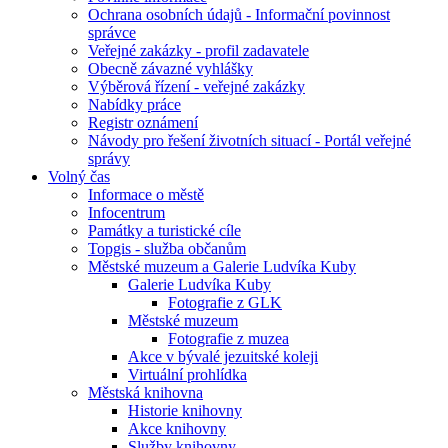
Ochrana osobních údajů - Informační povinnost
správce
Veřejné zakázky - profil zadavatele
Obecně závazné vyhlášky
Výběrová řízení - veřejné zakázky
Nabídky práce
Registr oznámení
Návody pro řešení životních situací - Portál veřejné
správy
Volný čas
Informace o městě
Infocentrum
Památky a turistické cíle
Topgis - služba občanům
Městské muzeum a Galerie Ludvíka Kuby
Galerie Ludvíka Kuby
Fotografie z GLK
Městské muzeum
Fotografie z muzea
Akce v bývalé jezuitské koleji
Virtuální prohlídka
Městská knihovna
Historie knihovny
Akce knihovny
Služby knihovny