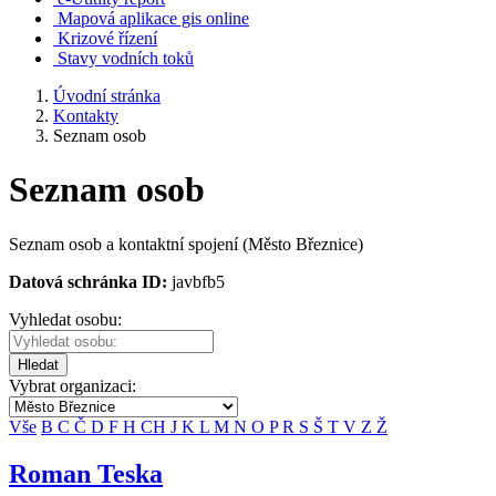
Mapová aplikace gis online
Krizové řízení
Stavy vodních toků
Úvodní stránka
Kontakty
Seznam osob
Seznam osob
Seznam osob a kontaktní spojení (Město Březnice)
Datová schránka ID:
javbfb5
Vyhledat osobu:
Hledat
Vybrat organizaci:
Vše
B
C
Č
D
F
H
CH
J
K
L
M
N
O
P
R
S
Š
T
V
Z
Ž
Roman Teska