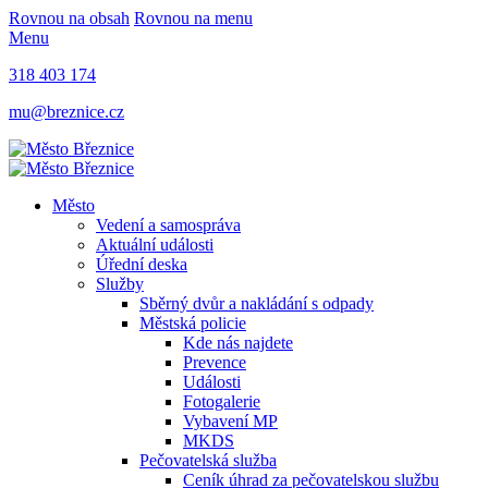
Rovnou na obsah
Rovnou na menu
Menu
318 403 174
mu@breznice.cz
Město
Vedení a samospráva
Aktuální události
Úřední deska
Služby
Sběrný dvůr a nakládání s odpady
Městská policie
Kde nás najdete
Prevence
Události
Fotogalerie
Vybavení MP
MKDS
Pečovatelská služba
Ceník úhrad za pečovatelskou službu