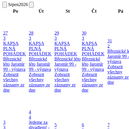
Srpen
2026
Po
Út
St
Čt
Pá
27
28
29
30
3
3
3
3
31
KAPSA
KAPSA
KAPSA
KAPSA
2
PLNÁ
PLNÁ
PLNÁ
PLNÁ
Březnické l
POHÁDEK
POHÁDEK
POHÁDEK
POHÁDEK
Jaromír 99 
Březnické
Březnické
Březnické léto
Březnické
výstava
léto
Jaromír
léto
Jaromír
Jaromír 99 -
léto
Jaromír
Zobrazit
99 - výstava
99 - výstava
výstava
99 - výstava
všechny
Zobrazit
Zobrazit
Zobrazit
Zobrazit
záznamy ze
všechny
všechny
všechny
všechny
dne
záznamy ze
záznamy ze
záznamy ze
záznamy ze
dne
dne
dne
dne
4
4
3
Jedeme za
5
6
7
3
divadlem! -