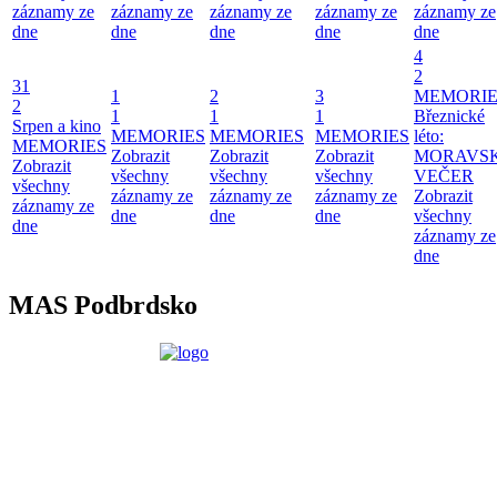
záznamy ze
záznamy ze
záznamy ze
záznamy ze
záznamy ze
dne
dne
dne
dne
dne
4
2
31
1
2
3
MEMORIE
2
1
1
1
Březnické
Srpen a kino
MEMORIES
MEMORIES
MEMORIES
léto:
MEMORIES
Zobrazit
Zobrazit
Zobrazit
MORAVS
Zobrazit
všechny
všechny
všechny
VEČER
všechny
záznamy ze
záznamy ze
záznamy ze
Zobrazit
záznamy ze
dne
dne
dne
všechny
dne
záznamy ze
dne
MAS Podbrdsko