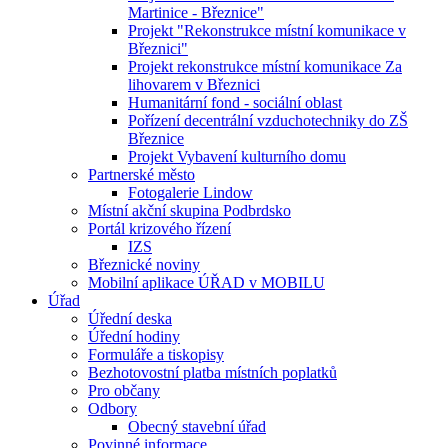
Martinice - Březnice"
Projekt "Rekonstrukce místní komunikace v
Březnici"
Projekt rekonstrukce místní komunikace Za
lihovarem v Březnici
Humanitární fond - sociální oblast
Pořízení decentrální vzduchotechniky do ZŠ
Březnice
Projekt Vybavení kulturního domu
Partnerské město
Fotogalerie Lindow
Místní akční skupina Podbrdsko
Portál krizového řízení
IZS
Březnické noviny
Mobilní aplikace ÚŘAD v MOBILU
Úřad
Úřední deska
Úřední hodiny
Formuláře a tiskopisy
Bezhotovostní platba místních poplatků
Pro občany
Odbory
Obecný stavební úřad
Povinné informace