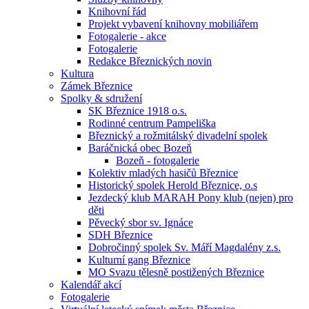
Knihovní řád
Projekt vybavení knihovny mobiliářem
Fotogalerie - akce
Fotogalerie
Redakce Březnických novin
Kultura
Zámek Březnice
Spolky & sdružení
SK Březnice 1918 o.s.
Rodinné centrum Pampeliška
Březnický a rožmitálský divadelní spolek
Baráčnická obec Bozeň
Bozeň - fotogalerie
Kolektiv mladých hasičů Březnice
Historický spolek Herold Březnice, o.s
Jezdecký klub MARAH Pony klub (nejen) pro
děti
Pěvecký sbor sv. Ignáce
SDH Březnice
Dobročinný spolek Sv. Máří Magdalény z.s.
Kulturní gang Březnice
MO Svazu tělesně postižených Březnice
Kalendář akcí
Fotogalerie