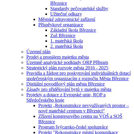
Březnice
Standardy pečovatelské služby
Užitečné odkazy
Městské zdravotnické zařízení
Příspěvkové organizace
Základní škola Březnice
Zuš Březnice
1. mateřská škola
2. mateřská škola
Územní plán
Prodej a pronájem majetku města
Územně analytické podklady ORP Příbram
Strategický plán rozvoje města 2016 - 2025
Pravidla a žádost pro poskytování individuálních dotací
společenským organizacím z rozpočtu Města Březnice
Digitální povodňový plán města Březnice
Zásady pro přidělování bytů v majetku města
Projekty a dotace z Evropské unie, ROP a
Středočeského kraje
Projekt „Rekonstrukce nevyužívaných prostor –
nové mateřské centrum v Březnici“
Zřízení kongresového centra na VOŠ a SOŠ
Březnice
Program švýcarsko-české spolupráce
Projekt "Rekonstrukce místní komunikace