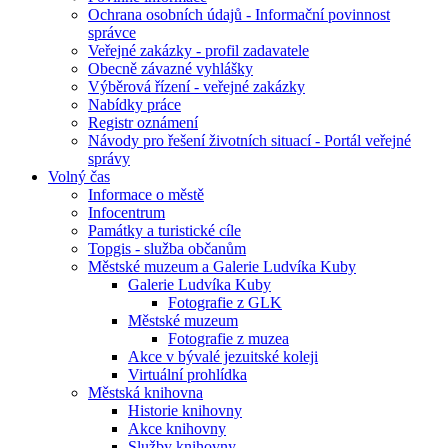
Ochrana osobních údajů - Informační povinnost
správce
Veřejné zakázky - profil zadavatele
Obecně závazné vyhlášky
Výběrová řízení - veřejné zakázky
Nabídky práce
Registr oznámení
Návody pro řešení životních situací - Portál veřejné
správy
Volný čas
Informace o městě
Infocentrum
Památky a turistické cíle
Topgis - služba občanům
Městské muzeum a Galerie Ludvíka Kuby
Galerie Ludvíka Kuby
Fotografie z GLK
Městské muzeum
Fotografie z muzea
Akce v bývalé jezuitské koleji
Virtuální prohlídka
Městská knihovna
Historie knihovny
Akce knihovny
Služby knihovny