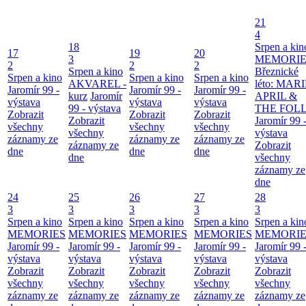
21
4
18
Srpen a kin
17
19
20
3
MEMORIE
2
2
2
Srpen a kino
Březnické
Srpen a kino
Srpen a kino
Srpen a kino
AKVAREL -
léto: MAR
Jaromír 99 -
Jaromír 99 -
Jaromír 99 -
kurz
Jaromír
APRIL &
výstava
výstava
výstava
99 - výstava
THE FOL
Zobrazit
Zobrazit
Zobrazit
Zobrazit
Jaromír 99 
všechny
všechny
všechny
všechny
výstava
záznamy ze
záznamy ze
záznamy ze
záznamy ze
Zobrazit
dne
dne
dne
dne
všechny
záznamy ze
dne
24
25
26
27
28
3
3
3
3
3
Srpen a kino
Srpen a kino
Srpen a kino
Srpen a kino
Srpen a kin
MEMORIES
MEMORIES
MEMORIES
MEMORIES
MEMORIE
Jaromír 99 -
Jaromír 99 -
Jaromír 99 -
Jaromír 99 -
Jaromír 99 
výstava
výstava
výstava
výstava
výstava
Zobrazit
Zobrazit
Zobrazit
Zobrazit
Zobrazit
všechny
všechny
všechny
všechny
všechny
záznamy ze
záznamy ze
záznamy ze
záznamy ze
záznamy ze