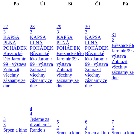
Po
Út
St
Čt
Pá
27
28
29
30
3
3
3
3
31
KAPSA
KAPSA
KAPSA
KAPSA
2
PLNÁ
PLNÁ
PLNÁ
PLNÁ
Březnické l
POHÁDEK
POHÁDEK
POHÁDEK
POHÁDEK
Jaromír 99 
Březnické
Březnické
Březnické léto
Březnické
výstava
léto
Jaromír
léto
Jaromír
Jaromír 99 -
léto
Jaromír
Zobrazit
99 - výstava
99 - výstava
výstava
99 - výstava
všechny
Zobrazit
Zobrazit
Zobrazit
Zobrazit
záznamy ze
všechny
všechny
všechny
všechny
dne
záznamy ze
záznamy ze
záznamy ze
záznamy ze
dne
dne
dne
dne
4
4
3
Jedeme za
5
6
7
3
divadlem! -
2
2
2
Srpen a kino
Rande s
Srpen a kino
Srpen a kino
Srpen a kin