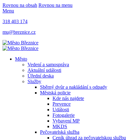
Rovnou na obsah
Rovnou na menu
Menu
318 403 174
mu@breznice.cz
Město
Vedení a samospráva
Aktuální události
Úřední deska
Služby
Sběrný dvůr a nakládání s odpady
Městská policie
Kde nás najdete
Prevence
Události
Fotogalerie
Vybavení MP
MKDS
Pečovatelská služba
Ceník úhrad za pečovatelskou službu