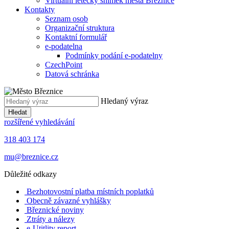
Virtuální letecký snímek města Březnice
Kontakty
Seznam osob
Organizační struktura
Kontaktní formulář
e-podatelna
Podmínky podání e-podatelny
CzechPoint
Datová schránka
Hledaný výraz
Hledat
rozšířené vyhledávání
318 403 174
mu@breznice.cz
Důležité odkazy
Bezhotovostní platba místních poplatků
Obecně závazné vyhlášky
Březnické noviny
Ztráty a nálezy
e-Utitlity report