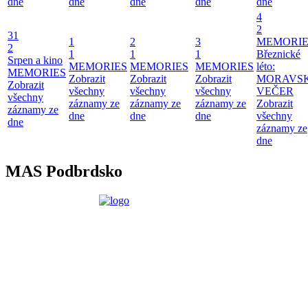
dne
dne
dne
dne
dne
4
2
31
1
2
3
MEMORIE
2
1
1
1
Březnické
Srpen a kino
MEMORIES
MEMORIES
MEMORIES
léto:
MEMORIES
Zobrazit
Zobrazit
Zobrazit
MORAVS
Zobrazit
všechny
všechny
všechny
VEČER
všechny
záznamy ze
záznamy ze
záznamy ze
Zobrazit
záznamy ze
dne
dne
dne
všechny
dne
záznamy ze
dne
MAS Podbrdsko