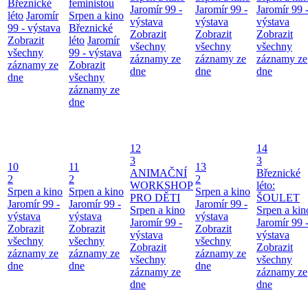
Březnické
feministou
Jaromír 99 -
Jaromír 99 -
Jaromír 99 
léto
Jaromír
Srpen a kino
výstava
výstava
výstava
99 - výstava
Březnické
Zobrazit
Zobrazit
Zobrazit
Zobrazit
léto
Jaromír
všechny
všechny
všechny
všechny
99 - výstava
záznamy ze
záznamy ze
záznamy ze
záznamy ze
Zobrazit
dne
dne
dne
dne
všechny
záznamy ze
dne
12
14
3
3
10
11
13
ANIMAČNÍ
Březnické
2
2
2
WORKSHOP
léto:
Srpen a kino
Srpen a kino
Srpen a kino
PRO DĚTI
ŠOULET
Jaromír 99 -
Jaromír 99 -
Jaromír 99 -
Srpen a kino
Srpen a kin
výstava
výstava
výstava
Jaromír 99 -
Jaromír 99 
Zobrazit
Zobrazit
Zobrazit
výstava
výstava
všechny
všechny
všechny
Zobrazit
Zobrazit
záznamy ze
záznamy ze
záznamy ze
všechny
všechny
dne
dne
dne
záznamy ze
záznamy ze
dne
dne