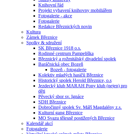
Knihovní řád
Projekt vybavení knihovny mobiliářem
Fotogalerie - akce
Fotogalerie
Redakce Březnických novin
Kultura
Zámek Březnice
Spolky & sdružení
SK Březnice 1918 o.s.
Rodinné centrum Pampeliška
Březnický a rožmitálský divadelní spolek
Baráčnická obec Bozeň
Bozeň - fotogalerie
Kolektiv mladých hasičů Březnice
Historický spolek Herold Březnice, o.s
Jezdecký klub MARAH Pony klub (nejen) pro
děti
Pěvecký sbor sv. Ignáce
SDH Březnice
Dobročinný spolek Sv. Máří Magdalény z.s.
Kulturní gang Březnice
MO Svazu tělesně postižených Březnice
Kalendář akcí
Fotogalerie