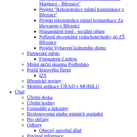
Martinice - Březnice"
Projekt "Rekonstrukce místní komunikace v
Březnici"
Projekt rekonstrukce místní komunikace Za
lihovarem v Březnici
Humanitární fond - sociální oblast
Pořízení decentrální vzduchotechniky do ZŠ
Březnice
Projekt Vybavení kulturního domu
Partnerské město
Fotogalerie Lindow
Místní akční skupina Podbrdsko
Portál krizového řízení
IZS
Březnické noviny
Mobilní aplikace ÚŘAD v MOBILU
Úřad
Úřední deska
Úřední hodiny
Formuláře a tiskopisy
Bezhotovostní platba místních poplatků
Pro občany
Odbory
Obecný stavební úřad
Povinné informace