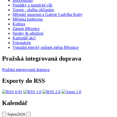
Infocentrum
Památky a turistické cíle
Topgis - služba občanům
Městské muzeum a Galerie Ludvíka Kuby
Městská knihovna
Kultura
Zámek Březnice
Spolky & sdružení
Kalendář akcí
Fotogalerie
Virtuální letecký snímek města Březnice
Pražská integrovaná doprava
Pražská integrovaná doprava
Exporty do RSS
Kalendář
Srpen
2026