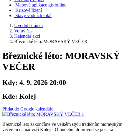
Mapová aplikace gis online
Krizové řízení
Stavy vodních toků
Úvodní stránka
Volný čas
Kalendář akcí
Březnické léto: MORAVSKÝ VEČER
Březnické léto: MORAVSKÝ
VEČER
Kdy:
4. 9. 2026 20:00
Kde:
Kolej
Přidat do Google kalendáře
Březnické léto zakončíme ve velkém stylu tradičním moravským
večerem na nádvoří Koleje. O hudební doprovod se postará