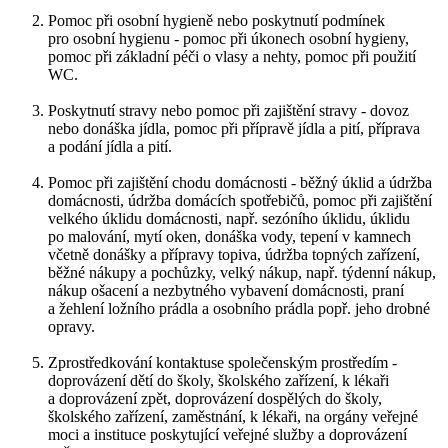
Pomoc při osobní hygieně nebo poskytnutí podmínek
pro osobní hygienu - pomoc při úkonech osobní hygieny,
pomoc při základní péči o vlasy a nehty, pomoc při použití
WC.
Poskytnutí stravy nebo pomoc při zajištění stravy - dovoz
nebo donáška jídla, pomoc při přípravě jídla a pití, příprava
a podání jídla a pití.
Pomoc při zajištění chodu domácnosti - běžný úklid a údržba
domácnosti, údržba domácích spotřebičů, pomoc při zajištění
velkého úklidu domácnosti, např. sezóního úklidu, úklidu
po malování, mytí oken, donáška vody, tepení v kamnech
včetně donášky a přípravy topiva, údržba topných zařízení,
běžné nákupy a pochůzky, velký nákup, např. týdenní nákup,
nákup ošacení a nezbytného vybavení domácnosti, praní
a žehlení ložního prádla a osobního prádla popř. jeho drobné
opravy.
Zprostředkování kontaktuse společenským prostředím -
doprovázení dětí do školy, školského zařízení, k lékaři
a doprovázení zpět, doprovázení dospělých do školy,
školského zařízení, zaměstnání, k lékaři, na orgány veřejné
moci a instituce poskytující veřejné služby a doprovázení