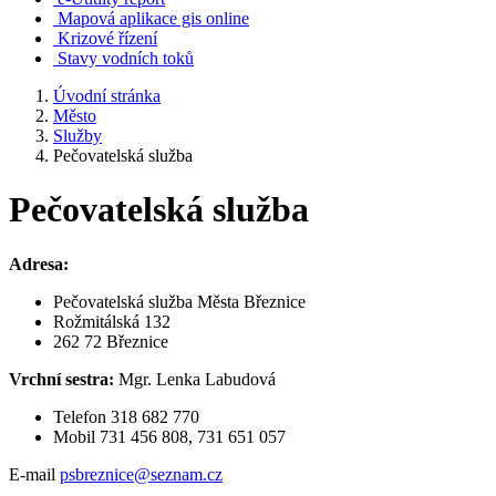
Mapová aplikace gis online
Krizové řízení
Stavy vodních toků
Úvodní stránka
Město
Služby
Pečovatelská služba
Pečovatelská služba
Adresa:
Pečovatelská služba Města Březnice
Rožmitálská 132
262 72 Březnice
Vrchní sestra:
Mgr. Lenka Labudová
Telefon 318 682 770
Mobil 731 456 808, 731 651 057
E-mail
psbreznice@seznam.cz