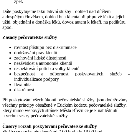
zpět.
Dále poskytujeme fakultativní služby - dohled nad dítětem
a dospělým člověkem, dohled bna klienta při přípravě léků a jejich
užití, objednání a donáška léků, dovoz autem k lékaři, na pedikúru
apod.
Zásady pečovatelské služby
rovnost přístupu bez diskriminace
dodržování práv kientů
zachování lidské důstojnosti
nezávislost a autonomie klientů
respektování potřeb a volby klientů
bezpečnost a odbornost poskytovaných služeb -
individualizace podpory
flexibilita
diskrétnost
Při poskytování všech úkonů pečovatelské služby, jsou dodržovány
všechny principy obsažené v Etickém kodexu pečovatelské služby,
který mimo webových stránek Města Březnice je k nahlédnutí
u vrchní sestry pečovatelské služby.
Časový rozsah poskytování pečovatelské služby
Služba se poskytuje denně od 7.00 hod. do 19.00 hod.