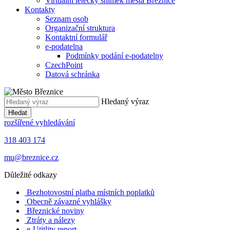
Virtuální letecký snímek města Březnice
Kontakty
Seznam osob
Organizační struktura
Kontaktní formulář
e-podatelna
Podmínky podání e-podatelny
CzechPoint
Datová schránka
Hledaný výraz
Hledat
rozšířené vyhledávání
318 403 174
mu@breznice.cz
Důležité odkazy
Bezhotovostní platba místních poplatků
Obecně závazné vyhlášky
Březnické noviny
Ztráty a nálezy
e-Utitlity report