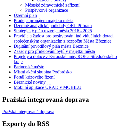
Městské zdravotnické zařízení
Příspěvkové organizace
Územní plán
Prodej a pronájem majetku města
Územně analytické podklady ORP Příbram
Strategický plán rozvoje města 2016 - 2025
Pravidla a žádost pro poskytování individuálních dotací
společenským organizacím z rozpočtu Města Březnice
Digitální povodňový plán města Březnice
Zásady pro přidělování bytů v majetku města
Projekty a dotace z Evropské unie, ROP a Středočeského
kraje
Partnerské město
Místní akční skupina Podbrdsko
Portál krizového řízení
Březnické noviny
Mobilní aplikace ÚŘAD v MOBILU
Pražská integrovaná doprava
Pražská integrovaná doprava
Exporty do RSS