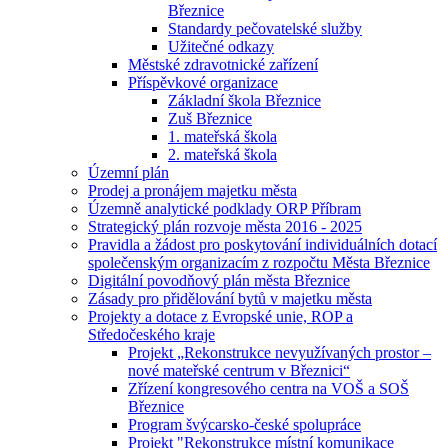
Březnice
Standardy pečovatelské služby
Užitečné odkazy
Městské zdravotnické zařízení
Příspěvkové organizace
Základní škola Březnice
Zuš Březnice
1. mateřská škola
2. mateřská škola
Územní plán
Prodej a pronájem majetku města
Územně analytické podklady ORP Příbram
Strategický plán rozvoje města 2016 - 2025
Pravidla a žádost pro poskytování individuálních dotací
společenským organizacím z rozpočtu Města Březnice
Digitální povodňový plán města Březnice
Zásady pro přidělování bytů v majetku města
Projekty a dotace z Evropské unie, ROP a
Středočeského kraje
Projekt „Rekonstrukce nevyužívaných prostor –
nové mateřské centrum v Březnici“
Zřízení kongresového centra na VOŠ a SOŠ
Březnice
Program švýcarsko-české spolupráce
Projekt "Rekonstrukce místní komunikace