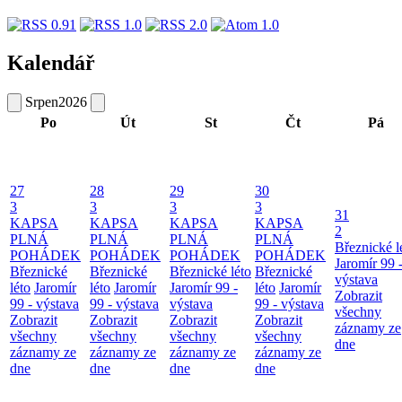
Kalendář
Srpen
2026
Po
Út
St
Čt
Pá
27
28
29
30
3
3
3
3
31
KAPSA
KAPSA
KAPSA
KAPSA
2
PLNÁ
PLNÁ
PLNÁ
PLNÁ
Březnické l
POHÁDEK
POHÁDEK
POHÁDEK
POHÁDEK
Jaromír 99 
Březnické
Březnické
Březnické léto
Březnické
výstava
léto
Jaromír
léto
Jaromír
Jaromír 99 -
léto
Jaromír
Zobrazit
99 - výstava
99 - výstava
výstava
99 - výstava
všechny
Zobrazit
Zobrazit
Zobrazit
Zobrazit
záznamy ze
všechny
všechny
všechny
všechny
dne
záznamy ze
záznamy ze
záznamy ze
záznamy ze
dne
dne
dne
dne