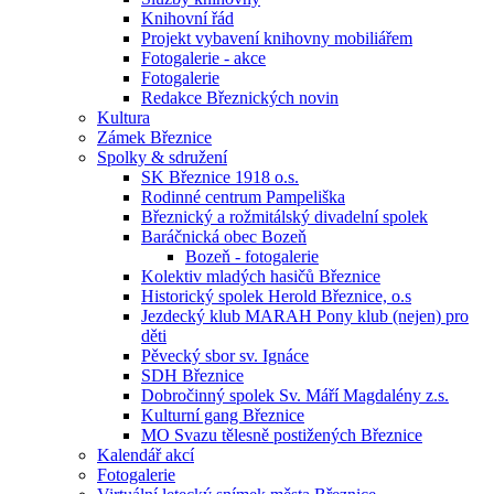
Knihovní řád
Projekt vybavení knihovny mobiliářem
Fotogalerie - akce
Fotogalerie
Redakce Březnických novin
Kultura
Zámek Březnice
Spolky & sdružení
SK Březnice 1918 o.s.
Rodinné centrum Pampeliška
Březnický a rožmitálský divadelní spolek
Baráčnická obec Bozeň
Bozeň - fotogalerie
Kolektiv mladých hasičů Březnice
Historický spolek Herold Březnice, o.s
Jezdecký klub MARAH Pony klub (nejen) pro
děti
Pěvecký sbor sv. Ignáce
SDH Březnice
Dobročinný spolek Sv. Máří Magdalény z.s.
Kulturní gang Březnice
MO Svazu tělesně postižených Březnice
Kalendář akcí
Fotogalerie