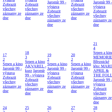
Jaromír 99 -
Jaromír 99 
Zobrazit
Zobrazit
Zobrazit
výstava
výstava
všechny
všechny
všechny
Zobrazit
Zobrazit
záznamy ze
záznamy ze
záznamy ze
všechny
všechny
dne
dne
dne
záznamy ze
záznamy ze
dne
dne
21
4
18
Srpen a kin
17
19
20
3
MEMORIE
2
2
2
Srpen a kino
Březnické
Srpen a kino
Srpen a kino
Srpen a kino
AKVAREL -
léto: MAR
Jaromír 99 -
Jaromír 99 -
Jaromír 99 -
kurz
Jaromír
APRIL &
výstava
výstava
výstava
99 - výstava
THE FOL
Zobrazit
Zobrazit
Zobrazit
Zobrazit
Jaromír 99 
všechny
všechny
všechny
všechny
výstava
záznamy ze
záznamy ze
záznamy ze
záznamy ze
Zobrazit
dne
dne
dne
dne
všechny
záznamy ze
dne
24
25
26
27
28