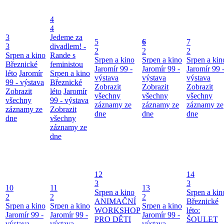
4
4
3
Jedeme za
5
6
7
3
divadlem! -
2
2
2
Srpen a kino
Rande s
Srpen a kino
Srpen a kino
Srpen a kin
Březnické
feministou
Jaromír 99 -
Jaromír 99 -
Jaromír 99 
léto
Jaromír
Srpen a kino
výstava
výstava
výstava
99 - výstava
Březnické
Zobrazit
Zobrazit
Zobrazit
Zobrazit
léto
Jaromír
všechny
všechny
všechny
všechny
99 - výstava
záznamy ze
záznamy ze
záznamy ze
záznamy ze
Zobrazit
dne
dne
dne
dne
všechny
záznamy ze
dne
12
14
3
3
10
11
13
Srpen a kino
Srpen a kin
2
2
2
ANIMAČNÍ
Březnické
Srpen a kino
Srpen a kino
Srpen a kino
WORKSHOP
léto:
Jaromír 99 -
Jaromír 99 -
Jaromír 99 -
PRO DĚTI
ŠOULET
výstava
výstava
výstava