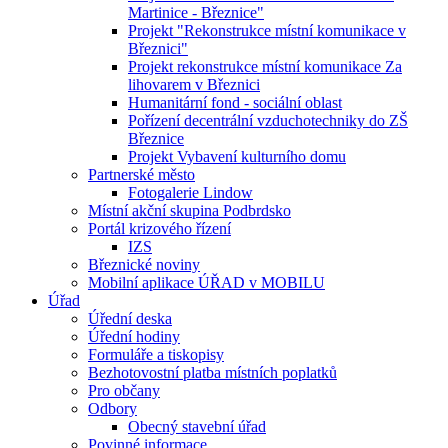
Martinice - Březnice"
Projekt "Rekonstrukce místní komunikace v
Březnici"
Projekt rekonstrukce místní komunikace Za
lihovarem v Březnici
Humanitární fond - sociální oblast
Pořízení decentrální vzduchotechniky do ZŠ
Březnice
Projekt Vybavení kulturního domu
Partnerské město
Fotogalerie Lindow
Místní akční skupina Podbrdsko
Portál krizového řízení
IZS
Březnické noviny
Mobilní aplikace ÚŘAD v MOBILU
Úřad
Úřední deska
Úřední hodiny
Formuláře a tiskopisy
Bezhotovostní platba místních poplatků
Pro občany
Odbory
Obecný stavební úřad
Povinné informace