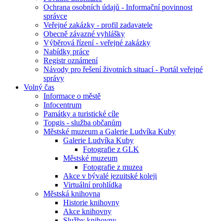
Ochrana osobních údajů - Informační povinnost
správce
Veřejné zakázky - profil zadavatele
Obecně závazné vyhlášky
Výběrová řízení - veřejné zakázky
Nabídky práce
Registr oznámení
Návody pro řešení životních situací - Portál veřejné
správy
Volný čas
Informace o městě
Infocentrum
Památky a turistické cíle
Topgis - služba občanům
Městské muzeum a Galerie Ludvíka Kuby
Galerie Ludvíka Kuby
Fotografie z GLK
Městské muzeum
Fotografie z muzea
Akce v bývalé jezuitské koleji
Virtuální prohlídka
Městská knihovna
Historie knihovny
Akce knihovny
Služby knihovny