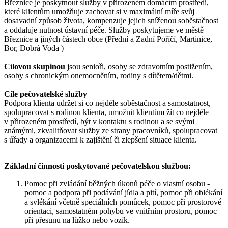
Březnice je poskytnout služby v přirozeném domácím prostředí,
které klientům umožňuje zachovat si v maximální míře svůj
dosavadní způsob života, kompenzuje jejich sníženou soběstačnost
a oddaluje nutnost ústavní péče. Služby poskytujeme ve městě
Březnice a jiných částech obce (Přední a Zadní Poříčí, Martinice,
Bor, Dobrá Voda )
Cílovou skupinou
jsou senioři, osoby se zdravotním postižením,
osoby s chronickým onemocněním, rodiny s dítětem/dětmi.
Cíle pečovatelské služby
Podpora klienta udržet si co nejdéle soběstačnost a samostatnost,
spolupracovat s rodinou klienta, umožnit klientům žít co nejdéle
v přirozeném prostředí, být v kontaktu s rodinou a se svými
známými, zkvalitňovat služby ze strany pracovníků, spolupracovat
s úřady a organizacemi k zajištění či zlepšení situace klienta.
Základní činnosti poskytované pečovatelskou službou:
Pomoc při zvládání běžných úkonů péče o vlastní osobu -
pomoc a podpora při podávání jídla a pití, pomoc při oblékání
a svlékání včetně speciálních pomůcek, pomoc při prostorové
orientaci, samostatném pohybu ve vnitřním prostoru, pomoc
při přesunu na lůžko nebo vozík.