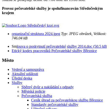
Provoz pečovatelské služby je spolufinancován Středočeským
krajem
organizační struktura 2024.jpeg
Typ: JPEG obrázek, Velikost:
746.04 kB
Sm
louva o poskytnutí pečovatelské
služby 2014.doc (50.5 kB
Etický kodex pracovníků Pečovatelské služby Březnice
Město
Vedení a samospráva
Aktuální události
Úřední deska
Služby
Sběrný dvůr a nakládání s odpady
Městská policie
Pečovatelská služba
Ceník úhrad za pečovatelskou službu Březnice
Standardy pečovatelské služby
Užitečné odkazy