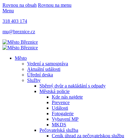
Rovnou na obsah
Rovnou na menu
Menu
318 403 174
mu@breznice.cz
Město
Vedení a samospráva
Aktuální události
Úřední deska
Služby
Sběrný dvůr a nakládání s odpady
Městská policie
Kde nás najdete
Prevence
Události
Fotogalerie
Vybavení MP
MKDS
Pečovatelská služba
Ceník úhrad za pečovatelskou službu