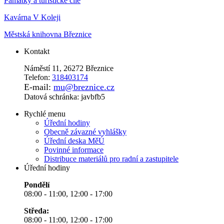
Památky a turistické cíle
Kavárna V Koleji
Městská knihovna Březnice
Kontakt
Náměstí 11, 26272 Březnice
Telefon:
318403174
E-mail:
mu@breznice.cz
Datová schránka: javbfb5
Rychlé menu
Úřední hodiny
Obecně závazné vyhlášky
Úřední deska MěÚ
Povinné informace
Distribuce materiálů pro radní a zastupitele
Úřední hodiny
Pondělí
08:00 - 11:00, 12:00 - 17:00
Středa:
08:00 - 11:00, 12:00 - 17:00