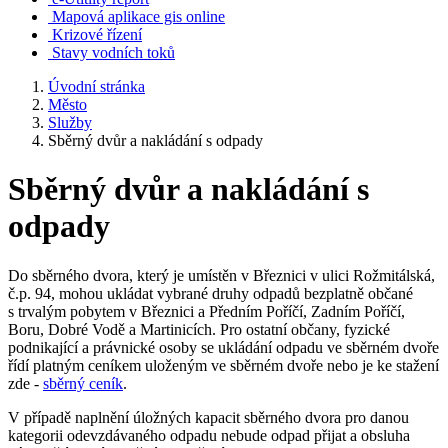
Mapová aplikace gis online
Krizové řízení
Stavy vodních toků
Úvodní stránka
Město
Služby
Sběrný dvůr a nakládání s odpady
Sběrný dvůr a nakládání s
odpady
Do sběrného dvora, který je umístěn v Březnici v ulici Rožmitálská,
č.p. 94, mohou ukládat vybrané druhy odpadů bezplatně občané
s trvalým pobytem v Březnici a Předním Poříčí, Zadním Poříčí,
Boru, Dobré Vodě a Martinicích. Pro ostatní občany, fyzické
podnikající a právnické osoby se ukládání odpadu ve sběrném dvoře
řídí platným ceníkem uloženým ve sběrném dvoře nebo je ke stažení
zde -
sběrný ceník
.
V případě naplnění úložných kapacit sběrného dvora pro danou
kategorii odevzdávaného odpadu nebude odpad přijat a obsluha