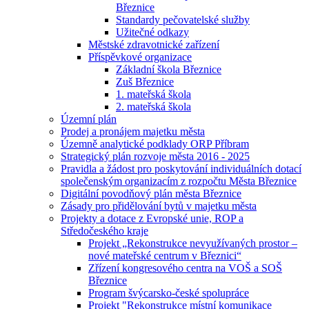
Březnice
Standardy pečovatelské služby
Užitečné odkazy
Městské zdravotnické zařízení
Příspěvkové organizace
Základní škola Březnice
Zuš Březnice
1. mateřská škola
2. mateřská škola
Územní plán
Prodej a pronájem majetku města
Územně analytické podklady ORP Příbram
Strategický plán rozvoje města 2016 - 2025
Pravidla a žádost pro poskytování individuálních dotací
společenským organizacím z rozpočtu Města Březnice
Digitální povodňový plán města Březnice
Zásady pro přidělování bytů v majetku města
Projekty a dotace z Evropské unie, ROP a
Středočeského kraje
Projekt „Rekonstrukce nevyužívaných prostor –
nové mateřské centrum v Březnici“
Zřízení kongresového centra na VOŠ a SOŠ
Březnice
Program švýcarsko-české spolupráce
Projekt "Rekonstrukce místní komunikace