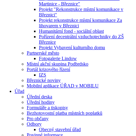
Martinice - Březnice"
Projekt "Rekonstrukce místní komunikace v
Březnici"
Projekt rekonstrukce místní komunikace Za
lihovarem v Březnici
Humanitární fond - sociální oblast
Pořízení decentrální vzduchotechniky do ZŠ
Březnice
Projekt Vybavení kulturního domu
Partnerské město
Fotogalerie Lindow
Místní akční skupina Podbrdsko
Portál krizového řízení
IZS
Březnické noviny
Mobilní aplikace ÚŘAD v MOBILU
Úřad
Úřední deska
Úřední hodiny
Formuláře a tiskopisy
Bezhotovostní platba místních poplatků
Pro občany
Odbory
Obecný stavební úřad
Povinné informace