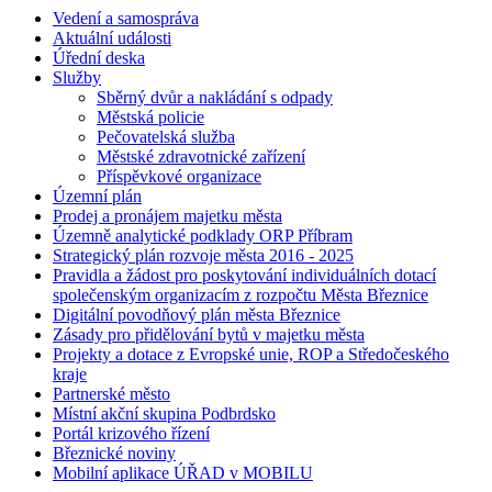
Vedení a samospráva
Aktuální události
Úřední deska
Služby
Sběrný dvůr a nakládání s odpady
Městská policie
Pečovatelská služba
Městské zdravotnické zařízení
Příspěvkové organizace
Územní plán
Prodej a pronájem majetku města
Územně analytické podklady ORP Příbram
Strategický plán rozvoje města 2016 - 2025
Pravidla a žádost pro poskytování individuálních dotací
společenským organizacím z rozpočtu Města Březnice
Digitální povodňový plán města Březnice
Zásady pro přidělování bytů v majetku města
Projekty a dotace z Evropské unie, ROP a Středočeského
kraje
Partnerské město
Místní akční skupina Podbrdsko
Portál krizového řízení
Březnické noviny
Mobilní aplikace ÚŘAD v MOBILU