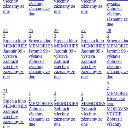
všechny
všechny
všechny
všechny
výstava
záznamy ze
záznamy ze
záznamy ze
záznamy ze
Zobrazit
dne
dne
dne
dne
všechny
záznamy ze
dne
24
25
26
27
28
3
3
3
3
3
Srpen a kino
Srpen a kino
Srpen a kino
Srpen a kino
Srpen a kin
MEMORIES
MEMORIES
MEMORIES
MEMORIES
MEMORIE
Jaromír 99 -
Jaromír 99 -
Jaromír 99 -
Jaromír 99 -
Jaromír 99 
výstava
výstava
výstava
výstava
výstava
Zobrazit
Zobrazit
Zobrazit
Zobrazit
Zobrazit
všechny
všechny
všechny
všechny
všechny
záznamy ze
záznamy ze
záznamy ze
záznamy ze
záznamy ze
dne
dne
dne
dne
dne
4
2
31
1
2
3
MEMORIE
2
1
1
1
Březnické
Srpen a kino
MEMORIES
MEMORIES
MEMORIES
léto:
MEMORIES
Zobrazit
Zobrazit
Zobrazit
MORAVS
Zobrazit
všechny
všechny
všechny
VEČER
všechny
záznamy ze
záznamy ze
záznamy ze
Zobrazit
záznamy ze
dne
dne
dne
všechny
dne