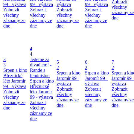
Zobrazit
99 - výstava
99 - výstava
výstava
99 - výstava
všechny
Zobrazit
Zobrazit
Zobrazit
Zobrazit
záznamy ze
všechny
všechny
všechny
všechny
dne
záznamy ze
záznamy ze
záznamy ze
záznamy ze
dne
dne
dne
dne
4
4
3
Jedeme za
5
6
7
3
divadlem! -
2
2
2
Srpen a kino
Rande s
Srpen a kino
Srpen a kino
Srpen a kin
Březnické
feministou
Jaromír 99 -
Jaromír 99 -
Jaromír 99 
léto
Jaromír
Srpen a kino
výstava
výstava
výstava
99 - výstava
Březnické
Zobrazit
Zobrazit
Zobrazit
Zobrazit
léto
Jaromír
všechny
všechny
všechny
všechny
99 - výstava
záznamy ze
záznamy ze
záznamy ze
záznamy ze
Zobrazit
dne
dne
dne
dne
všechny
záznamy ze
dne