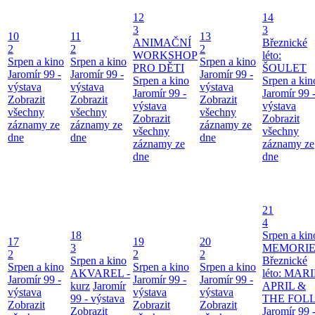
12
14
3
3
10
11
13
ANIMAČNÍ
Březnické
2
2
2
WORKSHOP
léto:
Srpen a kino
Srpen a kino
Srpen a kino
PRO DĚTI
ŠOULET
Jaromír 99 -
Jaromír 99 -
Jaromír 99 -
Srpen a kino
Srpen a kin
výstava
výstava
výstava
Jaromír 99 -
Jaromír 99 
Zobrazit
Zobrazit
Zobrazit
výstava
výstava
všechny
všechny
všechny
Zobrazit
Zobrazit
záznamy ze
záznamy ze
záznamy ze
všechny
všechny
dne
dne
dne
záznamy ze
záznamy ze
dne
dne
21
4
18
Srpen a kin
17
19
20
3
MEMORIE
2
2
2
Srpen a kino
Březnické
Srpen a kino
Srpen a kino
Srpen a kino
AKVAREL -
léto: MAR
Jaromír 99 -
Jaromír 99 -
Jaromír 99 -
kurz
Jaromír
APRIL &
výstava
výstava
výstava
99 - výstava
THE FOL
Zobrazit
Zobrazit
Zobrazit
Zobrazit
Jaromír 99 