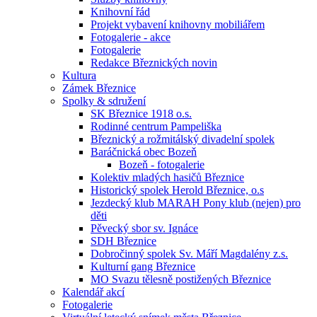
Knihovní řád
Projekt vybavení knihovny mobiliářem
Fotogalerie - akce
Fotogalerie
Redakce Březnických novin
Kultura
Zámek Březnice
Spolky & sdružení
SK Březnice 1918 o.s.
Rodinné centrum Pampeliška
Březnický a rožmitálský divadelní spolek
Baráčnická obec Bozeň
Bozeň - fotogalerie
Kolektiv mladých hasičů Březnice
Historický spolek Herold Březnice, o.s
Jezdecký klub MARAH Pony klub (nejen) pro
děti
Pěvecký sbor sv. Ignáce
SDH Březnice
Dobročinný spolek Sv. Máří Magdalény z.s.
Kulturní gang Březnice
MO Svazu tělesně postižených Březnice
Kalendář akcí
Fotogalerie