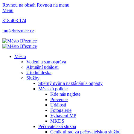
Rovnou na obsah
Rovnou na menu
Menu
318 403 174
mu@breznice.cz
Město
Vedení a samospráva
Aktuální události
Úřední deska
Služby
Sběrný dvůr a nakládání s odpady
Městská policie
Kde nás najdete
Prevence
Události
Fotogalerie
Vybavení MP
MKDS
Pečovatelská služba
Ceník úhrad za pečovatelskou službu