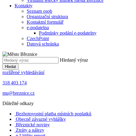
Virtuální letecký snímek města Březnice
Kontakty
Seznam osob
Organizační struktura
Kontaktní formulář
e-podatelna
Podmínky podání e-podatelny
CzechPoint
Datová schránka
Hledaný výraz
Hledat
rozšířené vyhledávání
318 403 174
mu@breznice.cz
Důležité odkazy
Bezhotovostní platba místních poplatků
Obecně závazné vyhlášky
Březnické noviny
Ztráty a nálezy
e-Utitlity report