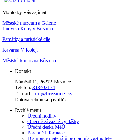
Mohlo by Vás zajímat
Městské muzeum a Galerie
Ludvíka Kuby v Březnici
Památky a turistické cíle
Kavárna V Koleji
Městská knihovna Březnice
Kontakt
Náměstí 11, 26272 Březnice
Telefon:
318403174
E-mail:
mu@breznice.cz
Datová schránka: javbfb5
Rychlé menu
Úřední hodiny
Obecně závazné vyhlášky
Úřední deska MěÚ
Povinné informace
Distribuce materiálů pro radní a zastupitele