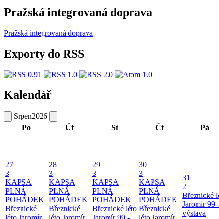
Pražská integrovaná doprava
Pražská integrovaná doprava
Exporty do RSS
Kalendář
Srpen
2026
Po
Út
St
Čt
Pá
27
28
29
30
3
3
3
3
31
KAPSA
KAPSA
KAPSA
KAPSA
2
PLNÁ
PLNÁ
PLNÁ
PLNÁ
Březnické l
POHÁDEK
POHÁDEK
POHÁDEK
POHÁDEK
Jaromír 99 
Březnické
Březnické
Březnické léto
Březnické
výstava
léto
Jaromír
léto
Jaromír
Jaromír 99 -
léto
Jaromír