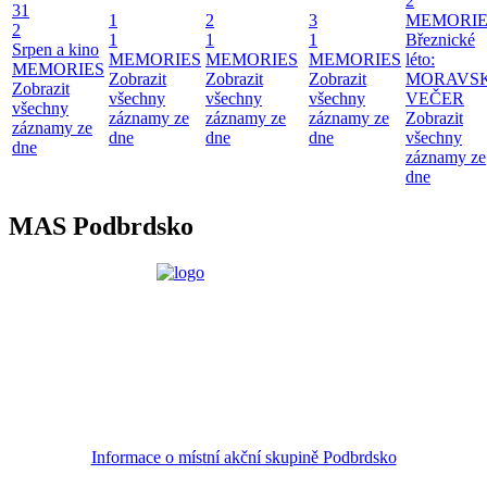
2
31
1
2
3
MEMORIE
2
1
1
1
Březnické
Srpen a kino
MEMORIES
MEMORIES
MEMORIES
léto:
MEMORIES
Zobrazit
Zobrazit
Zobrazit
MORAVS
Zobrazit
všechny
všechny
všechny
VEČER
všechny
záznamy ze
záznamy ze
záznamy ze
Zobrazit
záznamy ze
dne
dne
dne
všechny
dne
záznamy ze
dne
MAS Podbrdsko
Informace o místní akční skupině Podbrdsko