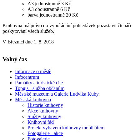
A3 jednostranně 3 Kč
A3 oboustranně 6 Kč
barva jednostranně 20 Kč
Knihovna má právo do vypořádání pohledávek pozastavit čtenáři
poskytování všech služeb.
V Březnici dne 1. 8. 2018
Volný čas
Informace o městě
Infocentrum
Památky a turistické cíle
Topgis - služba občanům
Městské muzeum a Galerie Ludvíka Kuby
Městská knihovna
Historie knihovny
Akce knihovny
Služby knihovny
Knihovní řád
Projekt vybavení knihovny mobiliářem
Fotogalerie - akce
Fotogalerie