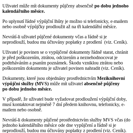
Uživatel může mít dokumenty půjčeny absenčně
po dobu jednoho
kalendářního měsíce.
Po uplynutí řádné výpůjční lhůty je možno si telefonicky, e-mailem
nebo osobně výpůjčky prodloužit až na tři kalendářní měsíce.
Nevrátí-li uživatel půjčené dokumenty včas a řádně si je
neprodlouží, budou mu účtovány poplatky z prodlení (viz. Ceník).
Uživatel je povinen se o vypůjčené dokumenty řádně starat, chránit
je před poškozením, ztrátou, odcizením a neznehodnocovat je
podtrháváním a psaním poznámek. Škodu vzniklou ztrátou nebo
poškozením dokumentu je uživatel povinen nahradit (viz. Ceník).
Dokumenty, které jsou objednány prostřednictvím
Meziknihovní
výpůjční služby (MVS)
může mít uživatel
absenčně půjčeny
po dobu jednoho měsíce.
V případě, že uživatel bude vyžadovat prodloužení výpůjční doby,
musí kontaktovat nejméně 7 dní předem knihovnu, telefonicky, e-
mailem nebo osobně.
Nevrátí-li dokumenty půjčené prostřednictvím služby MVS včas (do
jednoho kalendářního měsíce ode dne vypůjčení a řádně si je
neprodlouží, budou mu účtovány poplatky z prodlení (viz. Ceník).