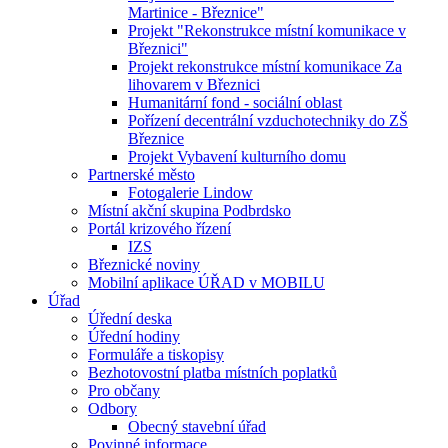
Martinice - Březnice"
Projekt "Rekonstrukce místní komunikace v
Březnici"
Projekt rekonstrukce místní komunikace Za
lihovarem v Březnici
Humanitární fond - sociální oblast
Pořízení decentrální vzduchotechniky do ZŠ
Březnice
Projekt Vybavení kulturního domu
Partnerské město
Fotogalerie Lindow
Místní akční skupina Podbrdsko
Portál krizového řízení
IZS
Březnické noviny
Mobilní aplikace ÚŘAD v MOBILU
Úřad
Úřední deska
Úřední hodiny
Formuláře a tiskopisy
Bezhotovostní platba místních poplatků
Pro občany
Odbory
Obecný stavební úřad
Povinné informace