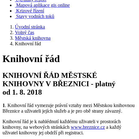
Mapová aplikace gis online
Krizové řízení
Stavy vodních toků
Úvodní stránka
Volný čas
Městská knihovna
Knihovní řád
Knihovní řád
KNIHOVNÍ ŘÁD MĚSTSKÉ
KNIHOVNY V BŘEZNICI - platný
od 1. 8. 2018
1
. Knihovní řád vymezuje právní vztahy mezi Městskou knihovnou
Březnice a uživateli jejích služeb a je pro obě strany závazný.
Knihovní řád je k nahlédnutí každému uživateli v prostorách
knihovny, na webových stránkách
www.breznice.cz
a každý
uživatel knihovny jej obdrží při registraci.