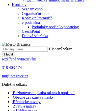
Virtuální letecký snímek města Březnice
Kontakty
Seznam osob
Organizační struktura
Kontaktní formulář
e-podatelna
Podmínky podání e-podatelny
CzechPoint
Datová schránka
Hledaný výraz
Hledat
rozšířené vyhledávání
318 403 174
mu@breznice.cz
Důležité odkazy
Bezhotovostní platba místních poplatků
Obecně závazné vyhlášky
Březnické noviny
Ztráty a nálezy
e-Utitlity report