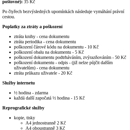
poštovné):
35 Kč
Po čtyřech bezvýsledných upomínkách následuje vymáhání právní
cestou.
Poplatky za ztráty a poškození
ztráta knihy - cena dokumentu
ztráta periodika - cena dokumentu
poškození čárové kódu na dokumentu - 10 Kč
poškození obalu na dokumentu - 5 Kč
poškození dokumentu podtrháváním, zvýrazňováním - 50 Kč
poškození dokumentu - odpis - (již nelze půjčit dalším
uživatelům) - cena dokumentu
ztráta průkazu uživatele - 20 Kč
Služby internetu
½ hodina - zdarma
každá další započatá ½ hodina - 15 Kč
Reprografické služby
kopie, tisky
A4 jednostranně 2 Kč
A4 oboustranně 3 Kč