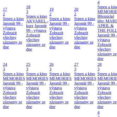
4
18
Srpen a kin
17
19
20
3
MEMORIE
2
2
2
Srpen a kino
Březnické
Srpen a kino
Srpen a kino
Srpen a kino
AKVAREL -
léto: MAR
Jaromír 99 -
Jaromír 99 -
Jaromír 99 -
kurz
Jaromír
APRIL &
výstava
výstava
výstava
99 - výstava
THE FOL
Zobrazit
Zobrazit
Zobrazit
Zobrazit
Jaromír 99 
všechny
všechny
všechny
všechny
výstava
záznamy ze
záznamy ze
záznamy ze
záznamy ze
Zobrazit
dne
dne
dne
dne
všechny
záznamy ze
dne
24
25
26
27
28
3
3
3
3
3
Srpen a kino
Srpen a kino
Srpen a kino
Srpen a kino
Srpen a kin
MEMORIES
MEMORIES
MEMORIES
MEMORIES
MEMORIE
Jaromír 99 -
Jaromír 99 -
Jaromír 99 -
Jaromír 99 -
Jaromír 99 
výstava
výstava
výstava
výstava
výstava
Zobrazit
Zobrazit
Zobrazit
Zobrazit
Zobrazit
všechny
všechny
všechny
všechny
všechny
záznamy ze
záznamy ze
záznamy ze
záznamy ze
záznamy ze
dne
dne
dne
dne
dne
4