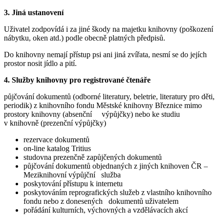
3. Jiná ustanovení
Uživatel zodpovídá i za jiné škody na majetku knihovny (poškození
nábytku, oken atd.) podle obecně platných předpisů.
Do knihovny nemají přístup psi ani jiná zvířata, nesmí se do jejích
prostor nosit jídlo a pití.
4. Služby knihovny pro registrované čtenáře
půjčování dokumentů (odborné literatury, beletrie, literatury pro děti,
periodik) z knihovního fondu Městské knihovny Březnice mimo
prostory knihovny (absenční výpůjčky) nebo ke studiu
v knihovně (prezenční výpůjčky)
rezervace dokumentů
on-line katalog Tritius
studovna prezenčně zapůjčených dokumentů
půjčování dokumentů objednaných z jiných knihoven ČR –
Meziknihovní výpůjční služba
poskytování přístupu k internetu
poskytováním reprografických služeb z vlastního knihovního
fondu nebo z donesených dokumentů uživatelem
pořádání kulturních, výchovných a vzdělávacích akcí