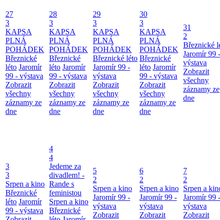
27
28
29
30
3
3
3
3
31
KAPSA
KAPSA
KAPSA
KAPSA
2
PLNÁ
PLNÁ
PLNÁ
PLNÁ
Březnické l
POHÁDEK
POHÁDEK
POHÁDEK
POHÁDEK
Jaromír 99 
Březnické
Březnické
Březnické léto
Březnické
výstava
léto
Jaromír
léto
Jaromír
Jaromír 99 -
léto
Jaromír
Zobrazit
99 - výstava
99 - výstava
výstava
99 - výstava
všechny
Zobrazit
Zobrazit
Zobrazit
Zobrazit
záznamy ze
všechny
všechny
všechny
všechny
dne
záznamy ze
záznamy ze
záznamy ze
záznamy ze
dne
dne
dne
dne
4
4
3
Jedeme za
5
6
7
3
divadlem! -
2
2
2
Srpen a kino
Rande s
Srpen a kino
Srpen a kino
Srpen a kin
Březnické
feministou
Jaromír 99 -
Jaromír 99 -
Jaromír 99 
léto
Jaromír
Srpen a kino
výstava
výstava
výstava
99 - výstava
Březnické
Zobrazit
Zobrazit
Zobrazit
Zobrazit
léto
Jaromír