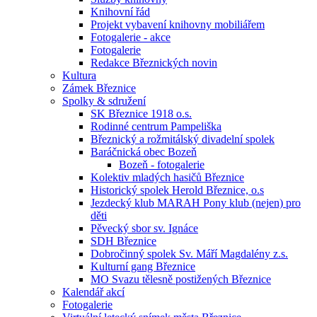
Knihovní řád
Projekt vybavení knihovny mobiliářem
Fotogalerie - akce
Fotogalerie
Redakce Březnických novin
Kultura
Zámek Březnice
Spolky & sdružení
SK Březnice 1918 o.s.
Rodinné centrum Pampeliška
Březnický a rožmitálský divadelní spolek
Baráčnická obec Bozeň
Bozeň - fotogalerie
Kolektiv mladých hasičů Březnice
Historický spolek Herold Březnice, o.s
Jezdecký klub MARAH Pony klub (nejen) pro
děti
Pěvecký sbor sv. Ignáce
SDH Březnice
Dobročinný spolek Sv. Máří Magdalény z.s.
Kulturní gang Březnice
MO Svazu tělesně postižených Březnice
Kalendář akcí
Fotogalerie