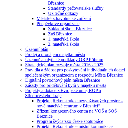
Březnice
Standardy pečovatelské služby
Užitečné odkazy
Městské zdravotnické zařízení
Příspěvkové organizace
Základní škola Březnice
Zuš Březnice
1. mateřská škola
2. mateřská škola
Územní plán
Prodej a pronájem majetku města
Územně analytické podklady ORP Příbram
Strategický plán rozvoje města 2016 - 2025
Pravidla a žádost pro poskytování individuálních dotací
společenským organizacím z rozpočtu Města Březnice
Digitální povodňový plán města Březnice
Zásady pro přidělování bytů v majetku města
Projekty a dotace z Evropské unie, ROP a
Středočeského kraje
Projekt „Rekonstrukce nevyužívaných prostor –
nové mateřské centrum v Březnici“
Zřízení kongresového centra na VOŠ a SOŠ
Březnice
Program švýcarsko-české spolupráce
Projekt "Rekonstrukce místní komunikace