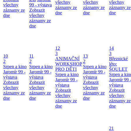
všechny
všechny
všechny
všechny
99 - výstava
záznamy ze
záznamy ze
záznamy ze
záznamy ze
Zobrazit
dne
dne
dne
dne
všechny
záznamy ze
dne
12
14
3
3
10
11
13
ANIMAČNÍ
Březnické
2
2
2
WORKSHOP
léto:
Srpen a kino
Srpen a kino
Srpen a kino
PRO DĚTI
ŠOULET
Jaromír 99 -
Jaromír 99 -
Jaromír 99 -
Srpen a kino
Srpen a kin
výstava
výstava
výstava
Jaromír 99 -
Jaromír 99 
Zobrazit
Zobrazit
Zobrazit
výstava
výstava
všechny
všechny
všechny
Zobrazit
Zobrazit
záznamy ze
záznamy ze
záznamy ze
všechny
všechny
dne
dne
dne
záznamy ze
záznamy ze
dne
dne
21