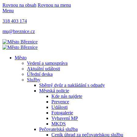
Rovnou na obsah
Rovnou na menu
Menu
318 403 174
mu@breznice.cz
Město
Vedení a samospráva
Aktuální události
Úřední deska
Služby
Sběrný dvůr a nakládání s odpady
Městská policie
Kde nás najdete
Prevence
Události
Fotogalerie
Vybavení MP
MKDS
Pečovatelská služba
Ceník úhrad za pečovatelskou službu