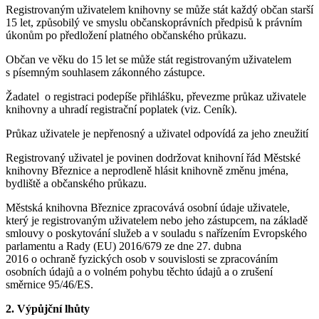
Registrovaným uživatelem knihovny se může stát každý občan starší
15 let, způsobilý ve smyslu občanskoprávních předpisů k právním
úkonům po předložení platného občanského průkazu.
Občan ve věku do 15 let se může stát registrovaným uživatelem
s písemným souhlasem zákonného zástupce.
Žadatel o registraci podepíše přihlášku, převezme průkaz uživatele
knihovny a uhradí registrační poplatek (viz. Ceník).
Průkaz uživatele je nepřenosný a uživatel odpovídá za jeho zneužití
Registrovaný uživatel je povinen dodržovat knihovní řád Městské
knihovny Březnice a neprodleně hlásit knihovně změnu jména,
bydliště a občanského průkazu.
Městská knihovna Březnice zpracovává osobní údaje uživatele,
který je registrovaným uživatelem nebo jeho zástupcem, na základě
smlouvy o poskytování služeb a v souladu s nařízením Evropského
parlamentu a Rady (EU) 2016/679 ze dne 27. dubna
2016 o ochraně fyzických osob v souvislosti se zpracováním
osobních údajů a o volném pohybu těchto údajů a o zrušení
směrnice 95/46/ES.
2. Výpůjční lhůty