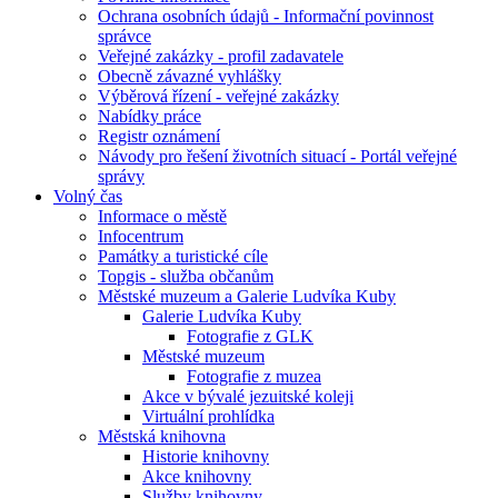
Ochrana osobních údajů - Informační povinnost
správce
Veřejné zakázky - profil zadavatele
Obecně závazné vyhlášky
Výběrová řízení - veřejné zakázky
Nabídky práce
Registr oznámení
Návody pro řešení životních situací - Portál veřejné
správy
Volný čas
Informace o městě
Infocentrum
Památky a turistické cíle
Topgis - služba občanům
Městské muzeum a Galerie Ludvíka Kuby
Galerie Ludvíka Kuby
Fotografie z GLK
Městské muzeum
Fotografie z muzea
Akce v bývalé jezuitské koleji
Virtuální prohlídka
Městská knihovna
Historie knihovny
Akce knihovny
Služby knihovny