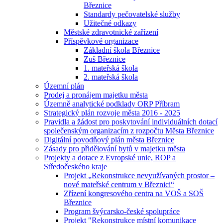
Březnice
Standardy pečovatelské služby
Užitečné odkazy
Městské zdravotnické zařízení
Příspěvkové organizace
Základní škola Březnice
Zuš Březnice
1. mateřská škola
2. mateřská škola
Územní plán
Prodej a pronájem majetku města
Územně analytické podklady ORP Příbram
Strategický plán rozvoje města 2016 - 2025
Pravidla a žádost pro poskytování individuálních dotací
společenským organizacím z rozpočtu Města Březnice
Digitální povodňový plán města Březnice
Zásady pro přidělování bytů v majetku města
Projekty a dotace z Evropské unie, ROP a
Středočeského kraje
Projekt „Rekonstrukce nevyužívaných prostor –
nové mateřské centrum v Březnici“
Zřízení kongresového centra na VOŠ a SOŠ
Březnice
Program švýcarsko-české spolupráce
Projekt "Rekonstrukce místní komunikace