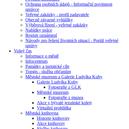
Ochrana osobních údajů - Informační povinnost
správce
Veřejné zakázky - profil zadavatele
Obecně závazné vyhlášky
Výběrová řízení - veřejné zakázky
Nabídky práce
Registr oznámení
Návody pro řešení životních situací - Portál veřejné
správy
Volný čas
Informace o městě
Infocentrum
Památky a turistické cíle
Topgis - služba občanům
Městské muzeum a Galerie Ludvíka Kuby
Galerie Ludvíka Kuby
Fotografie z GLK
Městské muzeum
Fotografie z muzea
Akce v bývalé jezuitské koleji
Virtuální prohlídka
Městská knihovna
Historie knihovny
Akce knihovny
Služby knihovny