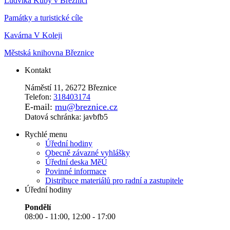
Ludvíka Kuby v Březnici
Památky a turistické cíle
Kavárna V Koleji
Městská knihovna Březnice
Kontakt
Náměstí 11, 26272 Březnice
Telefon:
318403174
E-mail:
mu@breznice.cz
Datová schránka: javbfb5
Rychlé menu
Úřední hodiny
Obecně závazné vyhlášky
Úřední deska MěÚ
Povinné informace
Distribuce materiálů pro radní a zastupitele
Úřední hodiny
Pondělí
08:00 - 11:00, 12:00 - 17:00