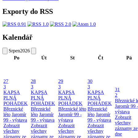
Exporty do RSS
Kalendář
Srpen
2026
Po
Út
St
Čt
Pá
27
28
29
30
3
3
3
3
31
KAPSA
KAPSA
KAPSA
KAPSA
2
PLNÁ
PLNÁ
PLNÁ
PLNÁ
Březnické l
POHÁDEK
POHÁDEK
POHÁDEK
POHÁDEK
Jaromír 99 
Březnické
Březnické
Březnické léto
Březnické
výstava
léto
Jaromír
léto
Jaromír
Jaromír 99 -
léto
Jaromír
Zobrazit
99 - výstava
99 - výstava
výstava
99 - výstava
všechny
Zobrazit
Zobrazit
Zobrazit
Zobrazit
záznamy ze
všechny
všechny
všechny
všechny
dne
záznamy ze
záznamy ze
záznamy ze
záznamy ze