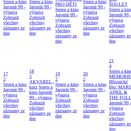
Srpen a kino
Srpen a kino
Srpen a kino
PRO DĚTI
ŠOULET
Jaromír 99 -
Jaromír 99 -
Jaromír 99 -
Srpen a kino
Srpen a kin
výstava
výstava
výstava
Jaromír 99 -
Jaromír 99 
Zobrazit
Zobrazit
Zobrazit
výstava
výstava
všechny
všechny
všechny
Zobrazit
Zobrazit
záznamy ze
záznamy ze
záznamy ze
všechny
všechny
dne
dne
dne
záznamy ze
záznamy ze
dne
dne
21
4
18
Srpen a kin
17
19
20
3
MEMORIE
2
2
2
AKVAREL -
Březnické
Srpen a kino
Srpen a kino
Srpen a kino
kurz
Srpen a
léto: MAR
Jaromír 99 -
Jaromír 99 -
Jaromír 99 -
kino
Jaromír
APRIL &
výstava
výstava
výstava
99 - výstava
THE FOL
Zobrazit
Zobrazit
Zobrazit
Zobrazit
Jaromír 99 
všechny
všechny
všechny
všechny
výstava
záznamy ze
záznamy ze
záznamy ze
záznamy ze
Zobrazit
dne
dne
dne
dne
všechny
záznamy ze
dne