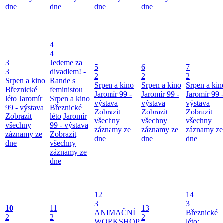
dne
dne
dne
dne
4
4
3
Jedeme za
5
6
7
3
divadlem! -
2
2
2
Srpen a kino
Rande s
Srpen a kino
Srpen a kino
Srpen a kin
Březnické
feministou
Jaromír 99 -
Jaromír 99 -
Jaromír 99 
léto
Jaromír
Srpen a kino
výstava
výstava
výstava
99 - výstava
Březnické
Zobrazit
Zobrazit
Zobrazit
Zobrazit
léto
Jaromír
všechny
všechny
všechny
všechny
99 - výstava
záznamy ze
záznamy ze
záznamy ze
záznamy ze
Zobrazit
dne
dne
dne
dne
všechny
záznamy ze
dne
12
14
3
3
10
11
13
ANIMAČNÍ
Březnické
2
2
2
WORKSHOP
léto: