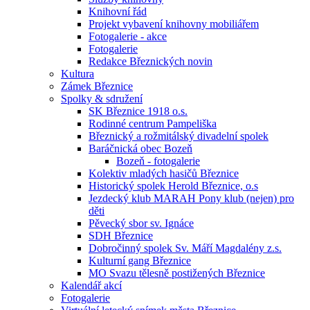
Knihovní řád
Projekt vybavení knihovny mobiliářem
Fotogalerie - akce
Fotogalerie
Redakce Březnických novin
Kultura
Zámek Březnice
Spolky & sdružení
SK Březnice 1918 o.s.
Rodinné centrum Pampeliška
Březnický a rožmitálský divadelní spolek
Baráčnická obec Bozeň
Bozeň - fotogalerie
Kolektiv mladých hasičů Březnice
Historický spolek Herold Březnice, o.s
Jezdecký klub MARAH Pony klub (nejen) pro
děti
Pěvecký sbor sv. Ignáce
SDH Březnice
Dobročinný spolek Sv. Máří Magdalény z.s.
Kulturní gang Březnice
MO Svazu tělesně postižených Březnice
Kalendář akcí
Fotogalerie