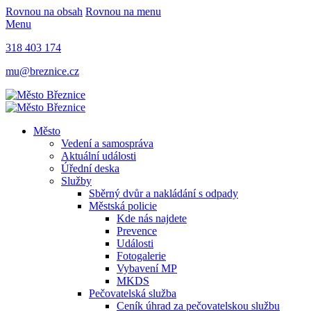
Rovnou na obsah
Rovnou na menu
Menu
318 403 174
mu@breznice.cz
Město
Vedení a samospráva
Aktuální události
Úřední deska
Služby
Sběrný dvůr a nakládání s odpady
Městská policie
Kde nás najdete
Prevence
Události
Fotogalerie
Vybavení MP
MKDS
Pečovatelská služba
Ceník úhrad za pečovatelskou službu