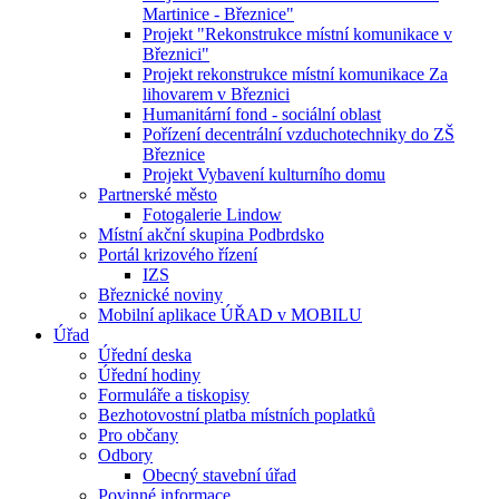
Martinice - Březnice"
Projekt "Rekonstrukce místní komunikace v
Březnici"
Projekt rekonstrukce místní komunikace Za
lihovarem v Březnici
Humanitární fond - sociální oblast
Pořízení decentrální vzduchotechniky do ZŠ
Březnice
Projekt Vybavení kulturního domu
Partnerské město
Fotogalerie Lindow
Místní akční skupina Podbrdsko
Portál krizového řízení
IZS
Březnické noviny
Mobilní aplikace ÚŘAD v MOBILU
Úřad
Úřední deska
Úřední hodiny
Formuláře a tiskopisy
Bezhotovostní platba místních poplatků
Pro občany
Odbory
Obecný stavební úřad
Povinné informace