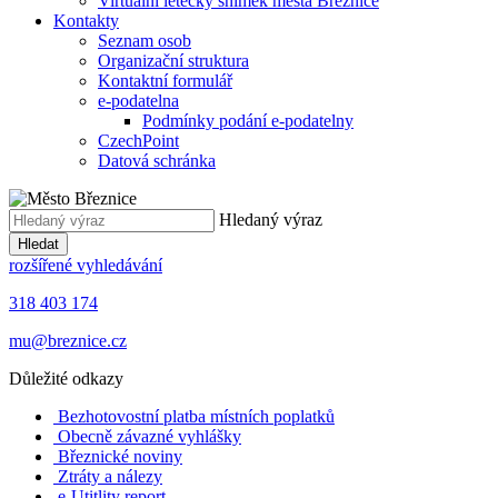
Virtuální letecký snímek města Březnice
Kontakty
Seznam osob
Organizační struktura
Kontaktní formulář
e-podatelna
Podmínky podání e-podatelny
CzechPoint
Datová schránka
Hledaný výraz
Hledat
rozšířené vyhledávání
318 403 174
mu@breznice.cz
Důležité odkazy
Bezhotovostní platba místních poplatků
Obecně závazné vyhlášky
Březnické noviny
Ztráty a nálezy
e-Utitlity report