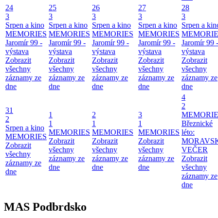
24
25
26
27
28
3
3
3
3
3
Srpen a kino
Srpen a kino
Srpen a kino
Srpen a kino
Srpen a kin
MEMORIES
MEMORIES
MEMORIES
MEMORIES
MEMORIE
Jaromír 99 -
Jaromír 99 -
Jaromír 99 -
Jaromír 99 -
Jaromír 99 
výstava
výstava
výstava
výstava
výstava
Zobrazit
Zobrazit
Zobrazit
Zobrazit
Zobrazit
všechny
všechny
všechny
všechny
všechny
záznamy ze
záznamy ze
záznamy ze
záznamy ze
záznamy ze
dne
dne
dne
dne
dne
4
2
31
1
2
3
MEMORIE
2
1
1
1
Březnické
Srpen a kino
MEMORIES
MEMORIES
MEMORIES
léto:
MEMORIES
Zobrazit
Zobrazit
Zobrazit
MORAVS
Zobrazit
všechny
všechny
všechny
VEČER
všechny
záznamy ze
záznamy ze
záznamy ze
Zobrazit
záznamy ze
dne
dne
dne
všechny
dne
záznamy ze
dne
MAS Podbrdsko