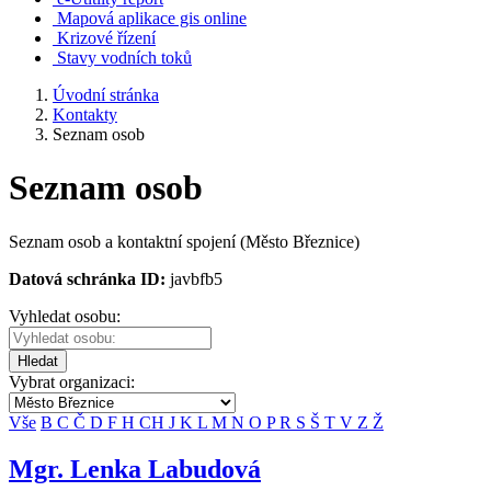
Mapová aplikace gis online
Krizové řízení
Stavy vodních toků
Úvodní stránka
Kontakty
Seznam osob
Seznam osob
Seznam osob a kontaktní spojení (Město Březnice)
Datová schránka ID:
javbfb5
Vyhledat osobu:
Hledat
Vybrat organizaci:
Vše
B
C
Č
D
F
H
CH
J
K
L
M
N
O
P
R
S
Š
T
V
Z
Ž
Mgr. Lenka Labudová