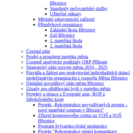
Březnice
Standardy pečovatelské služby
Užitečné odkazy
Městské zdravotnické zařízení
Příspěvkové organizace
Základní škola Březnice
Zuš Březnice
1. mateřská škola
2. mateřská škola
Územní plán
Prodej a pronájem majetku města
Územně analytické podklady ORP Příbram
Strategický plán rozvoje města 2016 - 2025
Pravidla a žádost pro poskytování individuálních dotací
společenským organizacím z rozpočtu Města Březnice
Digitální povodňový plán města Březnice
Zásady pro přidělování bytů v majetku města
Projekty a dotace z Evropské unie, ROP a
Středočeského kraje
Projekt „Rekonstrukce nevyužívaných prostor –
nové mateřské centrum v Březnici“
Zřízení kongresového centra na VOŠ a SOŠ
Březnice
Program švýcarsko-české spolupráce
Projekt "Rekonstrukce místní komunikace