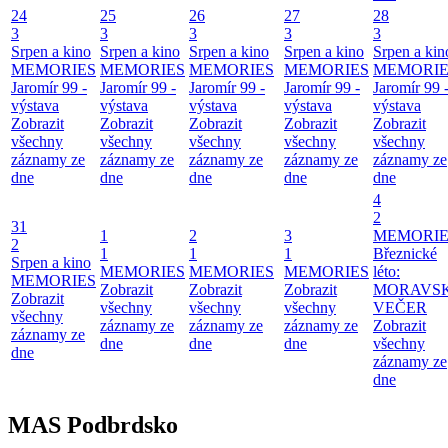
24
25
26
27
28
3
3
3
3
3
Srpen a kino
Srpen a kino
Srpen a kino
Srpen a kino
Srpen a kin
MEMORIES
MEMORIES
MEMORIES
MEMORIES
MEMORIE
Jaromír 99 -
Jaromír 99 -
Jaromír 99 -
Jaromír 99 -
Jaromír 99 
výstava
výstava
výstava
výstava
výstava
Zobrazit
Zobrazit
Zobrazit
Zobrazit
Zobrazit
všechny
všechny
všechny
všechny
všechny
záznamy ze
záznamy ze
záznamy ze
záznamy ze
záznamy ze
dne
dne
dne
dne
dne
4
2
31
1
2
3
MEMORIE
2
1
1
1
Březnické
Srpen a kino
MEMORIES
MEMORIES
MEMORIES
léto:
MEMORIES
Zobrazit
Zobrazit
Zobrazit
MORAVS
Zobrazit
všechny
všechny
všechny
VEČER
všechny
záznamy ze
záznamy ze
záznamy ze
Zobrazit
záznamy ze
dne
dne
dne
všechny
dne
záznamy ze
dne
MAS Podbrdsko