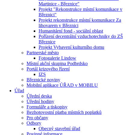
Martinice - Březnice"
Projekt "Rekonstrukce místní komunikace v
Březnici"
Projekt rekonstrukce místní komunikace Za
lihovarem v Březnici
Humanitární fond - sociální oblast
Pořízení decentrální vzduchotechniky do ZŠ
Březnice
Projekt Vybavení kulturního domu
Partnerské město
Fotogalerie Lindow
Místní akční skupina Podbrdsko
Portál krizového řízení
IZS
Březnické noviny
Mobilní aplikace ÚŘAD v MOBILU
Úřad
Úřední deska
Úřední hodiny
Formuláře a tiskopisy
Bezhotovostní platba místních poplatků
Pro občany
Odbory
Obecný stavební úřad
Povinné informace