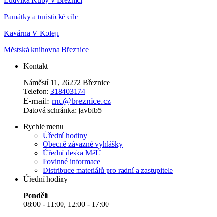
Ludvíka Kuby v Březnici
Památky a turistické cíle
Kavárna V Koleji
Městská knihovna Březnice
Kontakt
Náměstí 11, 26272 Březnice
Telefon:
318403174
E-mail:
mu@breznice.cz
Datová schránka: javbfb5
Rychlé menu
Úřední hodiny
Obecně závazné vyhlášky
Úřední deska MěÚ
Povinné informace
Distribuce materiálů pro radní a zastupitele
Úřední hodiny
Pondělí
08:00 - 11:00, 12:00 - 17:00