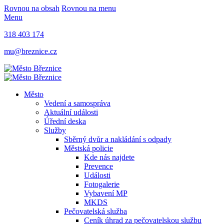
Rovnou na obsah
Rovnou na menu
Menu
318 403 174
mu@breznice.cz
Město
Vedení a samospráva
Aktuální události
Úřední deska
Služby
Sběrný dvůr a nakládání s odpady
Městská policie
Kde nás najdete
Prevence
Události
Fotogalerie
Vybavení MP
MKDS
Pečovatelská služba
Ceník úhrad za pečovatelskou službu