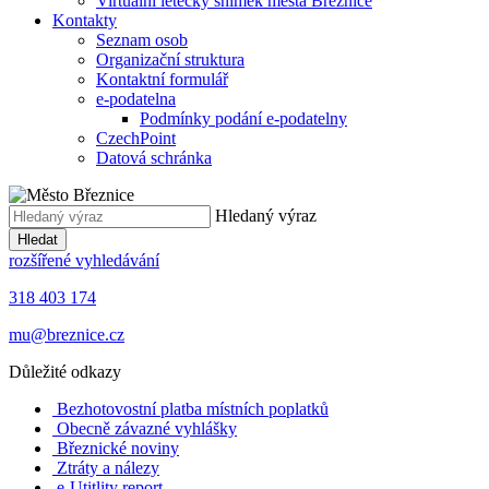
Virtuální letecký snímek města Březnice
Kontakty
Seznam osob
Organizační struktura
Kontaktní formulář
e-podatelna
Podmínky podání e-podatelny
CzechPoint
Datová schránka
Hledaný výraz
Hledat
rozšířené vyhledávání
318 403 174
mu@breznice.cz
Důležité odkazy
Bezhotovostní platba místních poplatků
Obecně závazné vyhlášky
Březnické noviny
Ztráty a nálezy
e-Utitlity report