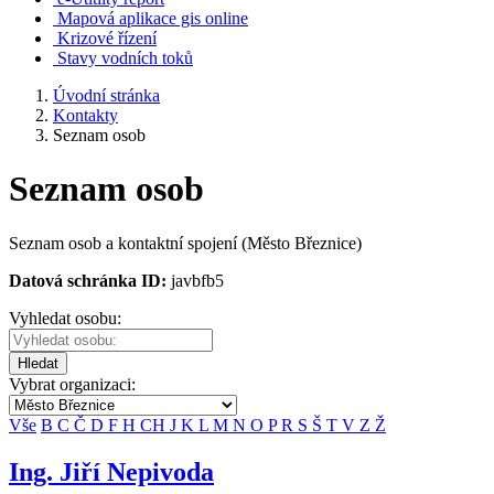
Mapová aplikace gis online
Krizové řízení
Stavy vodních toků
Úvodní stránka
Kontakty
Seznam osob
Seznam osob
Seznam osob a kontaktní spojení (Město Březnice)
Datová schránka ID:
javbfb5
Vyhledat osobu:
Hledat
Vybrat organizaci:
Vše
B
C
Č
D
F
H
CH
J
K
L
M
N
O
P
R
S
Š
T
V
Z
Ž
Ing. Jiří Nepivoda