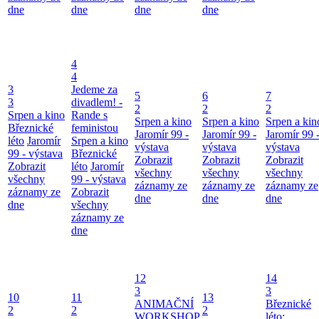
dne
dne
dne
dne
4
4
3
Jedeme za
5
6
7
3
divadlem! -
2
2
2
Srpen a kino
Rande s
Srpen a kino
Srpen a kino
Srpen a kin
Březnické
feministou
Jaromír 99 -
Jaromír 99 -
Jaromír 99 
léto
Jaromír
Srpen a kino
výstava
výstava
výstava
99 - výstava
Březnické
Zobrazit
Zobrazit
Zobrazit
Zobrazit
léto
Jaromír
všechny
všechny
všechny
všechny
99 - výstava
záznamy ze
záznamy ze
záznamy ze
záznamy ze
Zobrazit
dne
dne
dne
dne
všechny
záznamy ze
dne
12
14
3
3
10
11
13
ANIMAČNÍ
Březnické
2
2
2
WORKSHOP
léto: