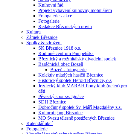
Knihovní řád
Projekt vybavení knihovny mobiliářem
Fotogalerie - akce
Fotogalerie
Redakce Březnických novin
Kultura
Zámek Březnice
Spolky & sdružení
SK Březnice 1918 o.s.
Rodinné centrum Pampeliška
Březnický a rožmitálský divadelní spolek
Baráčnická obec Bozeň
Bozeň - fotogalerie
Kolektiv mladých hasičů Březnice
Historický spolek Herold Březnice, o.s
Jezdecký klub MARAH Pony klub (nejen) pro
děti
Pěvecký sbor sv. Ignáce
SDH Březnice
Dobročinný spolek Sv. Máří Magdalény z.s.
Kulturní gang Březnice
MO Svazu tělesně postižených Březnice
Kalendář akcí
Fotogalerie