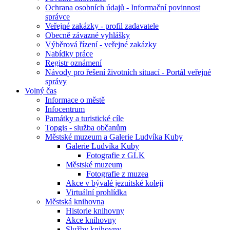
Ochrana osobních údajů - Informační povinnost
správce
Veřejné zakázky - profil zadavatele
Obecně závazné vyhlášky
Výběrová řízení - veřejné zakázky
Nabídky práce
Registr oznámení
Návody pro řešení životních situací - Portál veřejné
správy
Volný čas
Informace o městě
Infocentrum
Památky a turistické cíle
Topgis - služba občanům
Městské muzeum a Galerie Ludvíka Kuby
Galerie Ludvíka Kuby
Fotografie z GLK
Městské muzeum
Fotografie z muzea
Akce v bývalé jezuitské koleji
Virtuální prohlídka
Městská knihovna
Historie knihovny
Akce knihovny
Služby knihovny