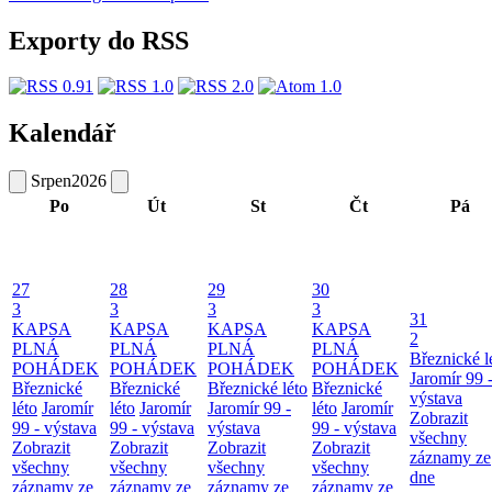
Exporty do RSS
Kalendář
Srpen
2026
Po
Út
St
Čt
Pá
27
28
29
30
3
3
3
3
31
KAPSA
KAPSA
KAPSA
KAPSA
2
PLNÁ
PLNÁ
PLNÁ
PLNÁ
Březnické l
POHÁDEK
POHÁDEK
POHÁDEK
POHÁDEK
Jaromír 99 
Březnické
Březnické
Březnické léto
Březnické
výstava
léto
Jaromír
léto
Jaromír
Jaromír 99 -
léto
Jaromír
Zobrazit
99 - výstava
99 - výstava
výstava
99 - výstava
všechny
Zobrazit
Zobrazit
Zobrazit
Zobrazit
záznamy ze
všechny
všechny
všechny
všechny
dne
záznamy ze
záznamy ze
záznamy ze
záznamy ze