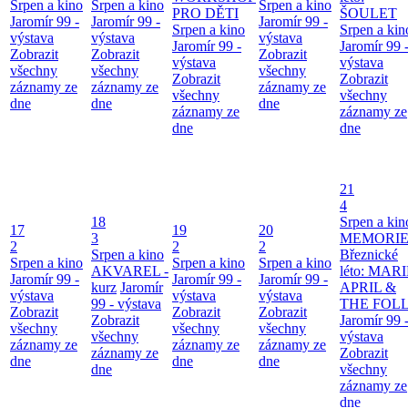
Srpen a kino
Srpen a kino
Srpen a kino
PRO DĚTI
ŠOULET
Jaromír 99 -
Jaromír 99 -
Jaromír 99 -
Srpen a kino
Srpen a kin
výstava
výstava
výstava
Jaromír 99 -
Jaromír 99 
Zobrazit
Zobrazit
Zobrazit
výstava
výstava
všechny
všechny
všechny
Zobrazit
Zobrazit
záznamy ze
záznamy ze
záznamy ze
všechny
všechny
dne
dne
dne
záznamy ze
záznamy ze
dne
dne
21
4
18
Srpen a kin
17
19
20
3
MEMORIE
2
2
2
Srpen a kino
Březnické
Srpen a kino
Srpen a kino
Srpen a kino
AKVAREL -
léto: MAR
Jaromír 99 -
Jaromír 99 -
Jaromír 99 -
kurz
Jaromír
APRIL &
výstava
výstava
výstava
99 - výstava
THE FOL
Zobrazit
Zobrazit
Zobrazit
Zobrazit
Jaromír 99 
všechny
všechny
všechny
všechny
výstava
záznamy ze
záznamy ze
záznamy ze
záznamy ze
Zobrazit
dne
dne
dne
dne
všechny
záznamy ze
dne