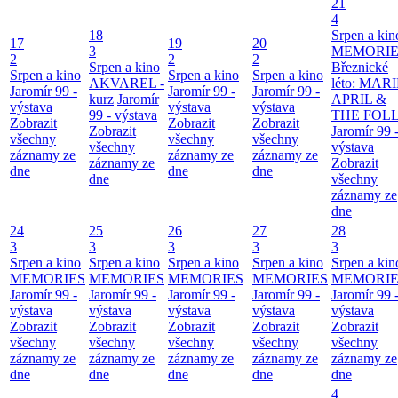
21
4
18
Srpen a kin
17
19
20
3
MEMORIE
2
2
2
Srpen a kino
Březnické
Srpen a kino
Srpen a kino
Srpen a kino
AKVAREL -
léto: MAR
Jaromír 99 -
Jaromír 99 -
Jaromír 99 -
kurz
Jaromír
APRIL &
výstava
výstava
výstava
99 - výstava
THE FOL
Zobrazit
Zobrazit
Zobrazit
Zobrazit
Jaromír 99 
všechny
všechny
všechny
všechny
výstava
záznamy ze
záznamy ze
záznamy ze
záznamy ze
Zobrazit
dne
dne
dne
dne
všechny
záznamy ze
dne
24
25
26
27
28
3
3
3
3
3
Srpen a kino
Srpen a kino
Srpen a kino
Srpen a kino
Srpen a kin
MEMORIES
MEMORIES
MEMORIES
MEMORIES
MEMORIE
Jaromír 99 -
Jaromír 99 -
Jaromír 99 -
Jaromír 99 -
Jaromír 99 
výstava
výstava
výstava
výstava
výstava
Zobrazit
Zobrazit
Zobrazit
Zobrazit
Zobrazit
všechny
všechny
všechny
všechny
všechny
záznamy ze
záznamy ze
záznamy ze
záznamy ze
záznamy ze
dne
dne
dne
dne
dne
4