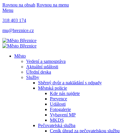
Rovnou na obsah
Rovnou na menu
Menu
318 403 174
mu@breznice.cz
Město
Vedení a samospráva
Aktuální události
Úřední deska
Služby
Sběrný dvůr a nakládání s odpady
Městská policie
Kde nás najdete
Prevence
Události
Fotogalerie
Vybavení MP
MKDS
Pečovatelská služba
Ceník úhrad za pečovatelskou službu