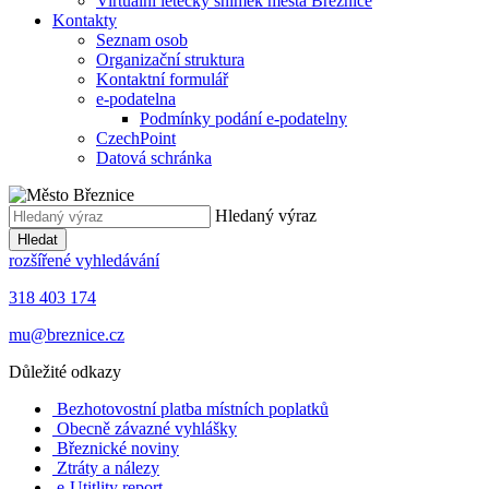
Virtuální letecký snímek města Březnice
Kontakty
Seznam osob
Organizační struktura
Kontaktní formulář
e-podatelna
Podmínky podání e-podatelny
CzechPoint
Datová schránka
Hledaný výraz
Hledat
rozšířené vyhledávání
318 403 174
mu@breznice.cz
Důležité odkazy
Bezhotovostní platba místních poplatků
Obecně závazné vyhlášky
Březnické noviny
Ztráty a nálezy
e-Utitlity report