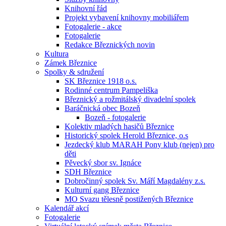
Knihovní řád
Projekt vybavení knihovny mobiliářem
Fotogalerie - akce
Fotogalerie
Redakce Březnických novin
Kultura
Zámek Březnice
Spolky & sdružení
SK Březnice 1918 o.s.
Rodinné centrum Pampeliška
Březnický a rožmitálský divadelní spolek
Baráčnická obec Bozeň
Bozeň - fotogalerie
Kolektiv mladých hasičů Březnice
Historický spolek Herold Březnice, o.s
Jezdecký klub MARAH Pony klub (nejen) pro
děti
Pěvecký sbor sv. Ignáce
SDH Březnice
Dobročinný spolek Sv. Máří Magdalény z.s.
Kulturní gang Březnice
MO Svazu tělesně postižených Březnice
Kalendář akcí
Fotogalerie