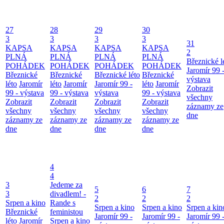
27
28
29
30
3
3
3
3
31
KAPSA
KAPSA
KAPSA
KAPSA
2
PLNÁ
PLNÁ
PLNÁ
PLNÁ
Březnické l
POHÁDEK
POHÁDEK
POHÁDEK
POHÁDEK
Jaromír 99 
Březnické
Březnické
Březnické léto
Březnické
výstava
léto
Jaromír
léto
Jaromír
Jaromír 99 -
léto
Jaromír
Zobrazit
99 - výstava
99 - výstava
výstava
99 - výstava
všechny
Zobrazit
Zobrazit
Zobrazit
Zobrazit
záznamy ze
všechny
všechny
všechny
všechny
dne
záznamy ze
záznamy ze
záznamy ze
záznamy ze
dne
dne
dne
dne
4
4
3
Jedeme za
5
6
7
3
divadlem! -
2
2
2
Srpen a kino
Rande s
Srpen a kino
Srpen a kino
Srpen a kin
Březnické
feministou
Jaromír 99 -
Jaromír 99 -
Jaromír 99 
léto
Jaromír
Srpen a kino