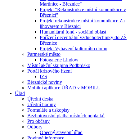
Martinice - Březnice"
Projekt "Rekonstrukce místní komunikace v
Březnici"
Projekt rekonstrukce místní komunikace Za
lihovarem v Březnici
Humanitární fond - sociální oblast
Pořízení decentrální vzduchotechniky do ZŠ
Březnice
Projekt Vybavení kulturního domu
Partnerské město
Fotogalerie Lindow
Místní akční skupina Podbrdsko
Portál krizového řízení
IZS
Březnické noviny
Mobilní aplikace ÚŘAD v MOBILU
Úřad
Úřední deska
Úřední hodiny
Formuláře a tiskopisy
Bezhotovostní platba místních poplatků
Pro občany
Odbory
Obecný stavební úřad
Povinné informace