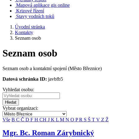
Mapová aplikace gis online
Krizové řízení
Stavy vodních toků
Úvodní stránka
Kontakty
Seznam osob
Seznam osob
Seznam osob a kontaktní spojení (Město Březnice)
Datová schránka ID:
javbfb5
Vyhledat osobu:
Hledat
Vybrat organizaci:
Vše
B
C
Č
D
F
H
CH
J
K
L
M
N
O
P
R
S
Š
T
V
Z
Ž
Mgr. Bc. Roman Zárybnický