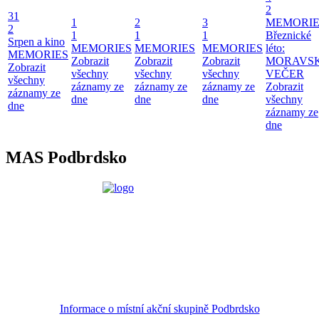
2
31
1
2
3
MEMORIE
2
1
1
1
Březnické
Srpen a kino
MEMORIES
MEMORIES
MEMORIES
léto:
MEMORIES
Zobrazit
Zobrazit
Zobrazit
MORAVS
Zobrazit
všechny
všechny
všechny
VEČER
všechny
záznamy ze
záznamy ze
záznamy ze
Zobrazit
záznamy ze
dne
dne
dne
všechny
dne
záznamy ze
dne
MAS Podbrdsko
Informace o místní akční skupině Podbrdsko