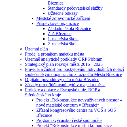
Březnice
Standardy pečovatelské služby
Užitečné odkazy
Městské zdravotnické zařízení
Příspěvkové organizace
Základní škola Březnice
Zuš Březnice
1. mateřská škola
2. mateřská škola
Územní plán
Prodej a pronájem majetku města
Územně analytické podklady ORP Příbram
Strategický plán rozvoje města 2016 - 2025
Pravidla a žádost pro poskytování individuálních dotací
společenským organizacím z rozpočtu Města Březnice
Digitální povodňový plán města Březnice
Zásady pro přidělování bytů v majetku města
Projekty a dotace z Evropské unie, ROP a
Středočeského kraje
Projekt „Rekonstrukce nevyužívaných prostor –
nové mateřské centrum v Březnici“
Zřízení kongresového centra na VOŠ a SOŠ
Březnice
Program švýcarsko-české spolupráce
Projekt "Rekonstrukce místní komunikace