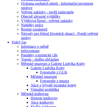
Ochrana osobních údajů - Informační povinnost
správce
Veřejné zakázky - profil zadavatele
Obecně závazné vyhlášky
Výběrová řízení - veřejné zakázky
Nabídky práce
Registr oznámení
Návody pro řešení životních situací - Portál veřejné
správy
Volný čas
Informace o městě
Infocentrum
Památky a turistické cíle
Topgis - služba občanům
Městské muzeum a Galerie Ludvíka Kuby
Galerie Ludvíka Kuby
Fotografie z GLK
Městské muzeum
Fotografie z muzea
Akce v bývalé jezuitské koleji
Virtuální prohlídka
Městská knihovna
Historie knihovny
Akce knihovny
Služby knihovny