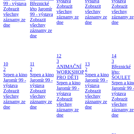
výstava
výstava
výstava
99 - výstava
Březnické
Zobrazit
Zobrazit
Zobrazit
Zobrazit
léto
Jaromír
všechny
všechny
všechny
všechny
99 - výstava
záznamy ze
záznamy ze
záznamy ze
záznamy ze
Zobrazit
dne
dne
dne
dne
všechny
záznamy ze
dne
12
14
3
3
10
11
13
ANIMAČNÍ
Březnické
2
2
2
WORKSHOP
léto:
Srpen a kino
Srpen a kino
Srpen a kino
PRO DĚTI
ŠOULET
Jaromír 99 -
Jaromír 99 -
Jaromír 99 -
Srpen a kino
Srpen a kin
výstava
výstava
výstava
Jaromír 99 -
Jaromír 99 
Zobrazit
Zobrazit
Zobrazit
výstava
výstava
všechny
všechny
všechny
Zobrazit
Zobrazit
záznamy ze
záznamy ze
záznamy ze
všechny
všechny
dne
dne
dne
záznamy ze
záznamy ze
dne
dne