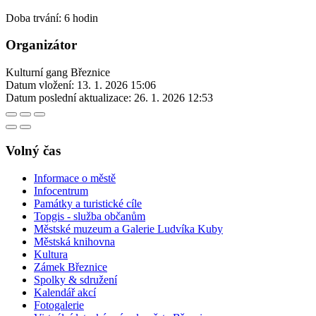
Doba trvání: 6 hodin
Organizátor
Kulturní gang Březnice
Datum vložení:
13. 1. 2026 15:06
Datum poslední aktualizace:
26. 1. 2026 12:53
Volný čas
Informace o městě
Infocentrum
Památky a turistické cíle
Topgis - služba občanům
Městské muzeum a Galerie Ludvíka Kuby
Městská knihovna
Kultura
Zámek Březnice
Spolky & sdružení
Kalendář akcí
Fotogalerie