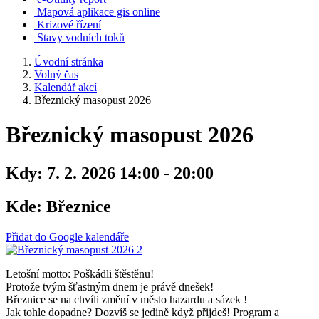
Mapová aplikace gis online
Krizové řízení
Stavy vodních toků
Úvodní stránka
Volný čas
Kalendář akcí
Březnický masopust 2026
Březnický masopust 2026
Kdy:
7. 2. 2026 14:00 - 20:00
Kde:
Březnice
Přidat do Google kalendáře
Letošní motto: Poškádli štěstěnu!
Protože tvým šťastným dnem je právě dnešek!
Březnice se na chvíli změní v město hazardu a sázek !
Jak tohle dopadne? Dozvíš se jedině když přijdeš! Program a