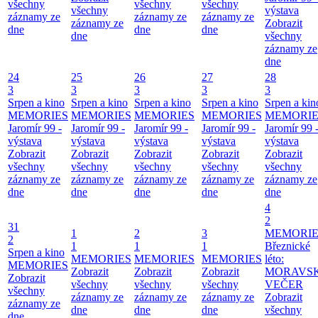
všechny
všechny
všechny
všechny
výstava
záznamy ze
záznamy ze
záznamy ze
záznamy ze
Zobrazit
dne
dne
dne
dne
všechny
záznamy ze
dne
24
25
26
27
28
3
3
3
3
3
Srpen a kino
Srpen a kino
Srpen a kino
Srpen a kino
Srpen a kin
MEMORIES
MEMORIES
MEMORIES
MEMORIES
MEMORIE
Jaromír 99 -
Jaromír 99 -
Jaromír 99 -
Jaromír 99 -
Jaromír 99 
výstava
výstava
výstava
výstava
výstava
Zobrazit
Zobrazit
Zobrazit
Zobrazit
Zobrazit
všechny
všechny
všechny
všechny
všechny
záznamy ze
záznamy ze
záznamy ze
záznamy ze
záznamy ze
dne
dne
dne
dne
dne
4
2
31
1
2
3
MEMORIE
2
1
1
1
Březnické
Srpen a kino
MEMORIES
MEMORIES
MEMORIES
léto:
MEMORIES
Zobrazit
Zobrazit
Zobrazit
MORAVS
Zobrazit
všechny
všechny
všechny
VEČER
všechny
záznamy ze
záznamy ze
záznamy ze
Zobrazit
záznamy ze
dne
dne
dne
všechny
dne