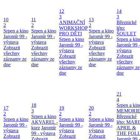
12
14
3
3
10
11
13
ANIMAČNÍ
Březnické
2
2
2
WORKSHOP
léto:
Srpen a kino
Srpen a kino
Srpen a kino
PRO DĚTI
ŠOULET
Jaromír 99 -
Jaromír 99 -
Jaromír 99 -
Srpen a kino
Srpen a kin
výstava
výstava
výstava
Jaromír 99 -
Jaromír 99 
Zobrazit
Zobrazit
Zobrazit
výstava
výstava
všechny
všechny
všechny
Zobrazit
Zobrazit
záznamy ze
záznamy ze
záznamy ze
všechny
všechny
dne
dne
dne
záznamy ze
záznamy ze
dne
dne
21
4
18
Srpen a kin
17
19
20
3
MEMORIE
2
2
2
Srpen a kino
Březnické
Srpen a kino
Srpen a kino
Srpen a kino
AKVAREL -
léto: MAR
Jaromír 99 -
Jaromír 99 -
Jaromír 99 -
kurz
Jaromír
APRIL &
výstava
výstava
výstava
99 - výstava
THE FOL
Zobrazit
Zobrazit
Zobrazit
Zobrazit
Jaromír 99 