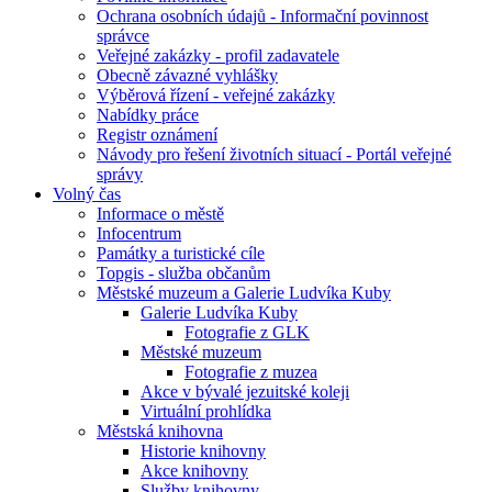
Ochrana osobních údajů - Informační povinnost
správce
Veřejné zakázky - profil zadavatele
Obecně závazné vyhlášky
Výběrová řízení - veřejné zakázky
Nabídky práce
Registr oznámení
Návody pro řešení životních situací - Portál veřejné
správy
Volný čas
Informace o městě
Infocentrum
Památky a turistické cíle
Topgis - služba občanům
Městské muzeum a Galerie Ludvíka Kuby
Galerie Ludvíka Kuby
Fotografie z GLK
Městské muzeum
Fotografie z muzea
Akce v bývalé jezuitské koleji
Virtuální prohlídka
Městská knihovna
Historie knihovny
Akce knihovny
Služby knihovny