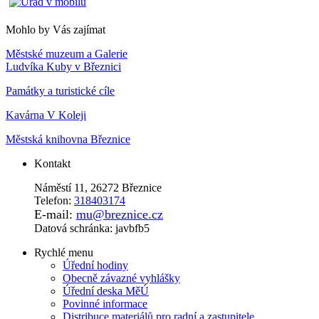
Mohlo by Vás zajímat
Městské muzeum a Galerie
Ludvíka Kuby v Březnici
Památky a turistické cíle
Kavárna V Koleji
Městská knihovna Březnice
Kontakt
Náměstí 11, 26272 Březnice
Telefon:
318403174
E-mail:
mu@breznice.cz
Datová schránka: javbfb5
Rychlé menu
Úřední hodiny
Obecně závazné vyhlášky
Úřední deska MěÚ
Povinné informace
Distribuce materiálů pro radní a zastupitele