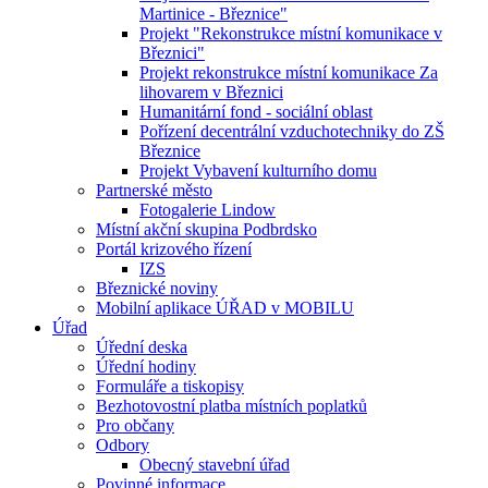
Martinice - Březnice"
Projekt "Rekonstrukce místní komunikace v
Březnici"
Projekt rekonstrukce místní komunikace Za
lihovarem v Březnici
Humanitární fond - sociální oblast
Pořízení decentrální vzduchotechniky do ZŠ
Březnice
Projekt Vybavení kulturního domu
Partnerské město
Fotogalerie Lindow
Místní akční skupina Podbrdsko
Portál krizového řízení
IZS
Březnické noviny
Mobilní aplikace ÚŘAD v MOBILU
Úřad
Úřední deska
Úřední hodiny
Formuláře a tiskopisy
Bezhotovostní platba místních poplatků
Pro občany
Odbory
Obecný stavební úřad
Povinné informace