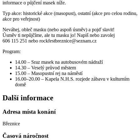
informace o půjčení masek níže.
Typ akce: historické akce (masopust), ostatní (akce pro celou rodinu,
akce pro veřejnost)
Neváhej, obleč masku (nebo aspoň úsměv) a pojď slavit!
Úsměv ti nepůjčíme, ale tu masku jo! Napiš nebo zavolej
606 115 251 nebo rockfestbreznice@seznam.cz
Program:
14.00 – Sraz masek na autobusovém nádraží
14.30 – Veselý průvod městem
15.00 – Masopustní rej na náměstí
16.00–20.00 – Kapela N.H.S. rozjede zábavu v kulturním
domě
Další informace
Adresa místa konání
Březnice
Časová náročnost