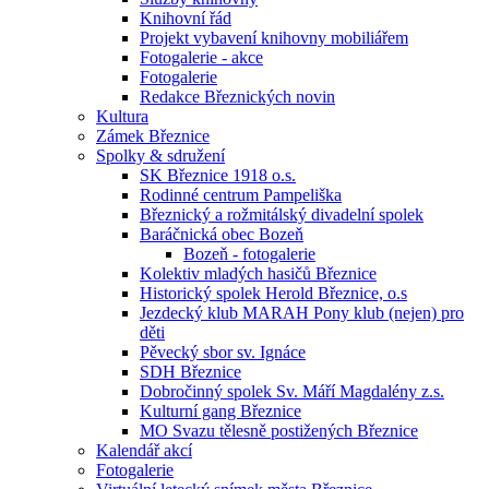
Knihovní řád
Projekt vybavení knihovny mobiliářem
Fotogalerie - akce
Fotogalerie
Redakce Březnických novin
Kultura
Zámek Březnice
Spolky & sdružení
SK Březnice 1918 o.s.
Rodinné centrum Pampeliška
Březnický a rožmitálský divadelní spolek
Baráčnická obec Bozeň
Bozeň - fotogalerie
Kolektiv mladých hasičů Březnice
Historický spolek Herold Březnice, o.s
Jezdecký klub MARAH Pony klub (nejen) pro
děti
Pěvecký sbor sv. Ignáce
SDH Březnice
Dobročinný spolek Sv. Máří Magdalény z.s.
Kulturní gang Březnice
MO Svazu tělesně postižených Březnice
Kalendář akcí
Fotogalerie