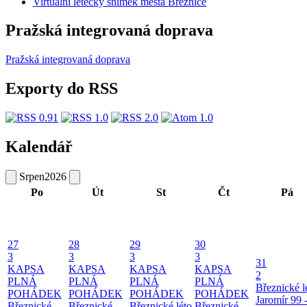
Virtuální letecký snímek města Březnice
Pražská integrovaná doprava
Pražská integrovaná doprava
Exporty do RSS
Kalendář
Srpen
2026
Po
Út
St
Čt
Pá
27
28
29
30
3
3
3
3
31
KAPSA
KAPSA
KAPSA
KAPSA
2
PLNÁ
PLNÁ
PLNÁ
PLNÁ
Březnické l
POHÁDEK
POHÁDEK
POHÁDEK
POHÁDEK
Jaromír 99 
Březnické
Březnické
Březnické léto
Březnické