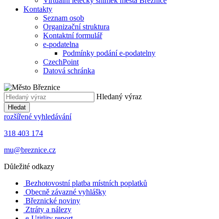
Virtuální letecký snímek města Březnice
Kontakty
Seznam osob
Organizační struktura
Kontaktní formulář
e-podatelna
Podmínky podání e-podatelny
CzechPoint
Datová schránka
Hledaný výraz
Hledat
rozšířené vyhledávání
318 403 174
mu@breznice.cz
Důležité odkazy
Bezhotovostní platba místních poplatků
Obecně závazné vyhlášky
Březnické noviny
Ztráty a nálezy
e-Utitlity report