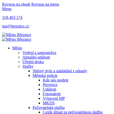
Rovnou na obsah
Rovnou na menu
Menu
318 403 174
mu@breznice.cz
Město
Vedení a samospráva
Aktuální události
Úřední deska
Služby
Sběrný dvůr a nakládání s odpady
Městská policie
Kde nás najdete
Prevence
Události
Fotogalerie
Vybavení MP
MKDS
Pečovatelská služba
Ceník úhrad za pečovatelskou službu