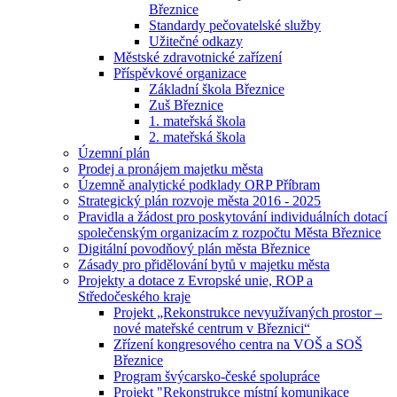
Březnice
Standardy pečovatelské služby
Užitečné odkazy
Městské zdravotnické zařízení
Příspěvkové organizace
Základní škola Březnice
Zuš Březnice
1. mateřská škola
2. mateřská škola
Územní plán
Prodej a pronájem majetku města
Územně analytické podklady ORP Příbram
Strategický plán rozvoje města 2016 - 2025
Pravidla a žádost pro poskytování individuálních dotací
společenským organizacím z rozpočtu Města Březnice
Digitální povodňový plán města Březnice
Zásady pro přidělování bytů v majetku města
Projekty a dotace z Evropské unie, ROP a
Středočeského kraje
Projekt „Rekonstrukce nevyužívaných prostor –
nové mateřské centrum v Březnici“
Zřízení kongresového centra na VOŠ a SOŠ
Březnice
Program švýcarsko-české spolupráce
Projekt "Rekonstrukce místní komunikace