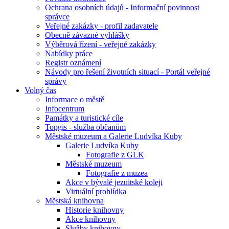
Ochrana osobních údajů - Informační povinnost
správce
Veřejné zakázky - profil zadavatele
Obecně závazné vyhlášky
Výběrová řízení - veřejné zakázky
Nabídky práce
Registr oznámení
Návody pro řešení životních situací - Portál veřejné
správy
Volný čas
Informace o městě
Infocentrum
Památky a turistické cíle
Topgis - služba občanům
Městské muzeum a Galerie Ludvíka Kuby
Galerie Ludvíka Kuby
Fotografie z GLK
Městské muzeum
Fotografie z muzea
Akce v bývalé jezuitské koleji
Virtuální prohlídka
Městská knihovna
Historie knihovny
Akce knihovny
Služby knihovny