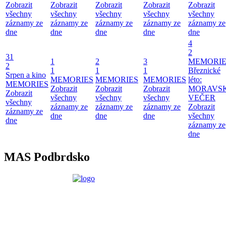
Zobrazit
Zobrazit
Zobrazit
Zobrazit
Zobrazit
všechny
všechny
všechny
všechny
všechny
záznamy ze
záznamy ze
záznamy ze
záznamy ze
záznamy ze
dne
dne
dne
dne
dne
4
2
31
1
2
3
MEMORIE
2
1
1
1
Březnické
Srpen a kino
MEMORIES
MEMORIES
MEMORIES
léto:
MEMORIES
Zobrazit
Zobrazit
Zobrazit
MORAVS
Zobrazit
všechny
všechny
všechny
VEČER
všechny
záznamy ze
záznamy ze
záznamy ze
Zobrazit
záznamy ze
dne
dne
dne
všechny
dne
záznamy ze
dne
MAS Podbrdsko