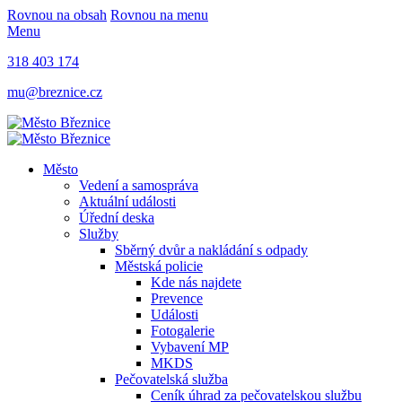
Rovnou na obsah
Rovnou na menu
Menu
318 403 174
mu@breznice.cz
Město
Vedení a samospráva
Aktuální události
Úřední deska
Služby
Sběrný dvůr a nakládání s odpady
Městská policie
Kde nás najdete
Prevence
Události
Fotogalerie
Vybavení MP
MKDS
Pečovatelská služba
Ceník úhrad za pečovatelskou službu