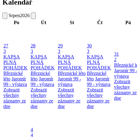
Kalendář
Srpen
2026
Po
Út
St
Čt
Pá
27
28
29
30
3
3
3
3
31
KAPSA
KAPSA
KAPSA
KAPSA
2
PLNÁ
PLNÁ
PLNÁ
PLNÁ
Březnické l
POHÁDEK
POHÁDEK
POHÁDEK
POHÁDEK
Jaromír 99 
Březnické
Březnické
Březnické léto
Březnické
výstava
léto
Jaromír
léto
Jaromír
Jaromír 99 -
léto
Jaromír
Zobrazit
99 - výstava
99 - výstava
výstava
99 - výstava
všechny
Zobrazit
Zobrazit
Zobrazit
Zobrazit
záznamy ze
všechny
všechny
všechny
všechny
dne
záznamy ze
záznamy ze
záznamy ze
záznamy ze
dne
dne
dne
dne
4
4