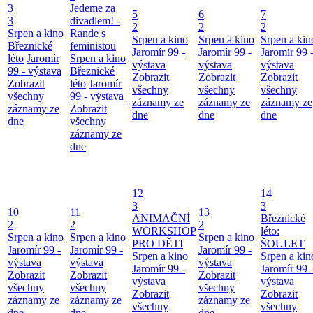
3
Jedeme za
5
6
7
3
divadlem! -
2
2
2
Srpen a kino
Rande s
Srpen a kino
Srpen a kino
Srpen a kin
Březnické
feministou
Jaromír 99 -
Jaromír 99 -
Jaromír 99 
léto
Jaromír
Srpen a kino
výstava
výstava
výstava
99 - výstava
Březnické
Zobrazit
Zobrazit
Zobrazit
Zobrazit
léto
Jaromír
všechny
všechny
všechny
všechny
99 - výstava
záznamy ze
záznamy ze
záznamy ze
záznamy ze
Zobrazit
dne
dne
dne
dne
všechny
záznamy ze
dne
12
14
3
3
10
11
13
ANIMAČNÍ
Březnické
2
2
2
WORKSHOP
léto:
Srpen a kino
Srpen a kino
Srpen a kino
PRO DĚTI
ŠOULET
Jaromír 99 -
Jaromír 99 -
Jaromír 99 -
Srpen a kino
Srpen a kin
výstava
výstava
výstava
Jaromír 99 -
Jaromír 99 
Zobrazit
Zobrazit
Zobrazit
výstava
výstava
všechny
všechny
všechny
Zobrazit
Zobrazit
záznamy ze
záznamy ze
záznamy ze
všechny
všechny
dne
dne
dne