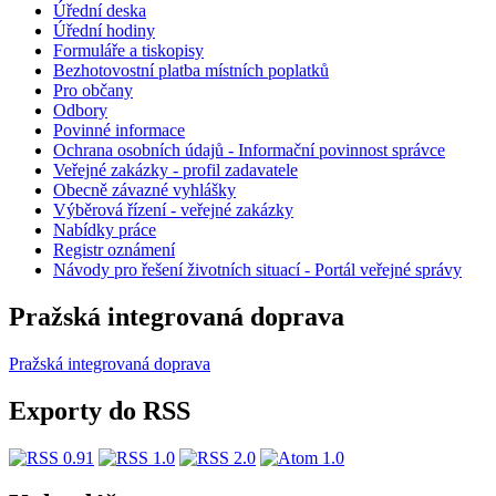
Úřední deska
Úřední hodiny
Formuláře a tiskopisy
Bezhotovostní platba místních poplatků
Pro občany
Odbory
Povinné informace
Ochrana osobních údajů - Informační povinnost správce
Veřejné zakázky - profil zadavatele
Obecně závazné vyhlášky
Výběrová řízení - veřejné zakázky
Nabídky práce
Registr oznámení
Návody pro řešení životních situací - Portál veřejné správy
Pražská integrovaná doprava
Pražská integrovaná doprava
Exporty do RSS