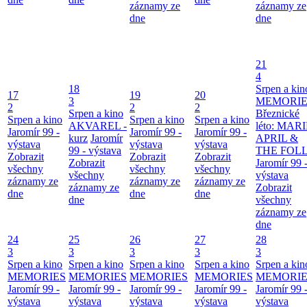
záznamy ze
záznamy ze
dne
dne
21
4
18
Srpen a kin
17
19
20
3
MEMORIE
2
2
2
Srpen a kino
Březnické
Srpen a kino
Srpen a kino
Srpen a kino
AKVAREL -
léto: MAR
Jaromír 99 -
Jaromír 99 -
Jaromír 99 -
kurz
Jaromír
APRIL &
výstava
výstava
výstava
99 - výstava
THE FOL
Zobrazit
Zobrazit
Zobrazit
Zobrazit
Jaromír 99 
všechny
všechny
všechny
všechny
výstava
záznamy ze
záznamy ze
záznamy ze
záznamy ze
Zobrazit
dne
dne
dne
dne
všechny
záznamy ze
dne
24
25
26
27
28
3
3
3
3
3
Srpen a kino
Srpen a kino
Srpen a kino
Srpen a kino
Srpen a kin
MEMORIES
MEMORIES
MEMORIES
MEMORIES
MEMORIE
Jaromír 99 -
Jaromír 99 -
Jaromír 99 -
Jaromír 99 -
Jaromír 99 
výstava
výstava
výstava
výstava
výstava