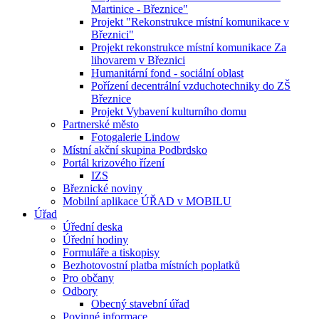
Martinice - Březnice"
Projekt "Rekonstrukce místní komunikace v
Březnici"
Projekt rekonstrukce místní komunikace Za
lihovarem v Březnici
Humanitární fond - sociální oblast
Pořízení decentrální vzduchotechniky do ZŠ
Březnice
Projekt Vybavení kulturního domu
Partnerské město
Fotogalerie Lindow
Místní akční skupina Podbrdsko
Portál krizového řízení
IZS
Březnické noviny
Mobilní aplikace ÚŘAD v MOBILU
Úřad
Úřední deska
Úřední hodiny
Formuláře a tiskopisy
Bezhotovostní platba místních poplatků
Pro občany
Odbory
Obecný stavební úřad
Povinné informace