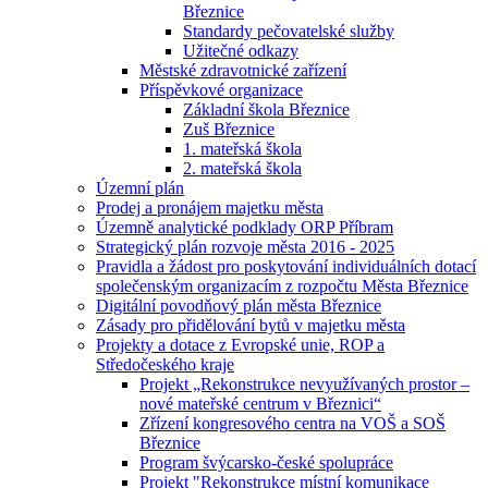
Březnice
Standardy pečovatelské služby
Užitečné odkazy
Městské zdravotnické zařízení
Příspěvkové organizace
Základní škola Březnice
Zuš Březnice
1. mateřská škola
2. mateřská škola
Územní plán
Prodej a pronájem majetku města
Územně analytické podklady ORP Příbram
Strategický plán rozvoje města 2016 - 2025
Pravidla a žádost pro poskytování individuálních dotací
společenským organizacím z rozpočtu Města Březnice
Digitální povodňový plán města Březnice
Zásady pro přidělování bytů v majetku města
Projekty a dotace z Evropské unie, ROP a
Středočeského kraje
Projekt „Rekonstrukce nevyužívaných prostor –
nové mateřské centrum v Březnici“
Zřízení kongresového centra na VOŠ a SOŠ
Březnice
Program švýcarsko-české spolupráce
Projekt "Rekonstrukce místní komunikace