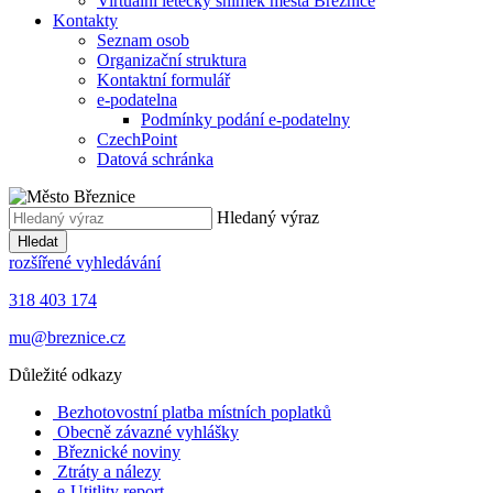
Virtuální letecký snímek města Březnice
Kontakty
Seznam osob
Organizační struktura
Kontaktní formulář
e-podatelna
Podmínky podání e-podatelny
CzechPoint
Datová schránka
Hledaný výraz
Hledat
rozšířené vyhledávání
318 403 174
mu@breznice.cz
Důležité odkazy
Bezhotovostní platba místních poplatků
Obecně závazné vyhlášky
Březnické noviny
Ztráty a nálezy
e-Utitlity report