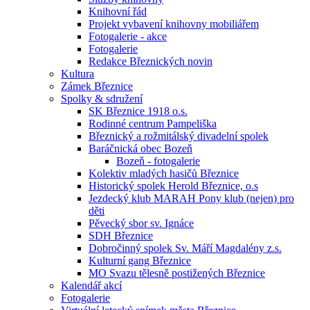
Knihovní řád
Projekt vybavení knihovny mobiliářem
Fotogalerie - akce
Fotogalerie
Redakce Březnických novin
Kultura
Zámek Březnice
Spolky & sdružení
SK Březnice 1918 o.s.
Rodinné centrum Pampeliška
Březnický a rožmitálský divadelní spolek
Baráčnická obec Bozeň
Bozeň - fotogalerie
Kolektiv mladých hasičů Březnice
Historický spolek Herold Březnice, o.s
Jezdecký klub MARAH Pony klub (nejen) pro
děti
Pěvecký sbor sv. Ignáce
SDH Březnice
Dobročinný spolek Sv. Máří Magdalény z.s.
Kulturní gang Březnice
MO Svazu tělesně postižených Březnice
Kalendář akcí
Fotogalerie